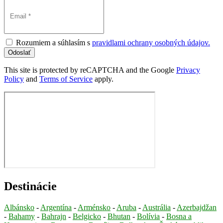
Rozumiem a súhlasím s
pravidlami ochrany osobných údajov.
Odoslať
This site is protected by reCAPTCHA and the Google
Privacy
Policy
and
Terms of Service
apply.
Destinácie
Albánsko
-
Argentína
-
Arménsko
-
Aruba
-
Austrália
-
Azerbajdžan
-
Bahamy
-
Bahrajn
-
Belgicko
-
Bhutan
-
Bolívia
-
Bosna a