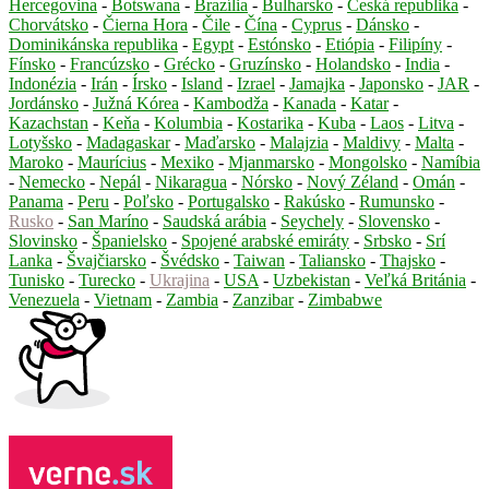
Hercegovina
-
Botswana
-
Brazília
-
Bulharsko
-
Česká republika
-
Chorvátsko
-
Čierna Hora
-
Čile
-
Čína
-
Cyprus
-
Dánsko
-
Dominikánska republika
-
Egypt
-
Estónsko
-
Etiópia
-
Filipíny
-
Fínsko
-
Francúzsko
-
Grécko
-
Gruzínsko
-
Holandsko
-
India
-
Indonézia
-
Irán
-
Írsko
-
Island
-
Izrael
-
Jamajka
-
Japonsko
-
JAR
-
Jordánsko
-
Južná Kórea
-
Kambodža
-
Kanada
-
Katar
-
Kazachstan
-
Keňa
-
Kolumbia
-
Kostarika
-
Kuba
-
Laos
-
Litva
-
Lotyšsko
-
Madagaskar
-
Maďarsko
-
Malajzia
-
Maldivy
-
Malta
-
Maroko
-
Maurícius
-
Mexiko
-
Mjanmarsko
-
Mongolsko
-
Namíbia
-
Nemecko
-
Nepál
-
Nikaragua
-
Nórsko
-
Nový Zéland
-
Omán
-
Panama
-
Peru
-
Poľsko
-
Portugalsko
-
Rakúsko
-
Rumunsko
-
Rusko
-
San Maríno
-
Saudská arábia
-
Seychely
-
Slovensko
-
Slovinsko
-
Španielsko
-
Spojené arabské emiráty
-
Srbsko
-
Srí
Lanka
-
Švajčiarsko
-
Švédsko
-
Taiwan
-
Taliansko
-
Thajsko
-
Tunisko
-
Turecko
-
Ukrajina
-
USA
-
Uzbekistan
-
Veľká Británia
-
Venezuela
-
Vietnam
-
Zambia
-
Zanzibar
-
Zimbabwe