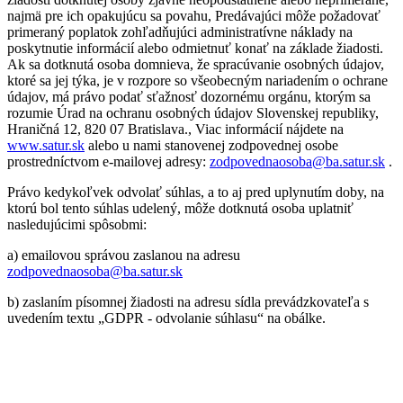
najmä pre ich opakujúcu sa povahu, Predávajúci môže požadovať
primeraný poplatok zohľadňujúci administratívne náklady na
poskytnutie informácií alebo odmietnuť konať na základe žiadosti.
Ak sa dotknutá osoba domnieva, že spracúvanie osobných údajov,
ktoré sa jej týka, je v rozpore so všeobecným nariadením o ochrane
údajov, má právo podať sťažnosť dozornému orgánu, ktorým sa
rozumie Úrad na ochranu osobných údajov Slovenskej republiky,
Hraničná 12, 820 07 Bratislava., Viac informácií nájdete na
www.satur.sk
alebo u nami stanovenej zodpovednej osobe
prostredníctvom e-mailovej adresy:
zodpovednaosoba@ba.satur.sk
.
Právo kedykoľvek odvolať súhlas, a to aj pred uplynutím doby, na
ktorú bol tento súhlas udelený, môže dotknutá osoba uplatniť
nasledujúcimi spôsobmi:
a) emailovou správou zaslanou na adresu
zodpovednaosoba@ba.satur.sk
b) zaslaním písomnej žiadosti na adresu sídla prevádzkovateľa s
uvedením textu „GDPR - odvolanie súhlasu“ na obálke.