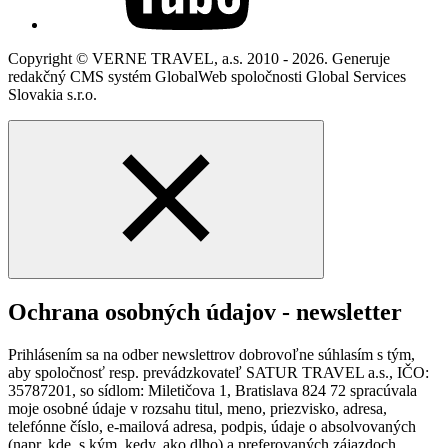
Copyright © VERNE TRAVEL, a.s. 2010 - 2026. Generuje
redakčný CMS systém GlobalWeb spoločnosti Global Services
Slovakia s.r.o.
Ochrana osobných údajov - newsletter
Prihlásením sa na odber newslettrov dobrovoľne súhlasím s tým,
aby spoločnosť resp. prevádzkovateľ SATUR TRAVEL a.s., IČO:
35787201, so sídlom: Miletičova 1, Bratislava 824 72 spracúvala
moje osobné údaje v rozsahu titul, meno, priezvisko, adresa,
telefónne číslo, e-mailová adresa, podpis, údaje o absolvovaných
(napr. kde, s kým, kedy, ako dlho) a preferovaných zájazdoch,