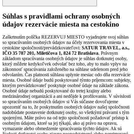
Súhlas s pravidlami ochrany osobných
údajov rezervácie miesta na cestokino
Zaškrtnutím políčka REZERVUJ MIESTO vyjadrujete svoj súhlas
so spracúvaním osobných údajov na účely rezervovania miesta v
cestokine spoločnosti/prevádzkovateľovi:
SATUR TRAVEL, a.s.,
IČO 35 787 201, Miletičova 1, 824 72 Bratislava
. Právnym
základom spracúvania osobných údajov je súhlas dotknutej osoby,
ktorý môžete kedykoľvek odvolať bez toho, aby to malo vplyv na
zákonnosť spracúvania založeného na súhlase udelenom pred jeho
odvolaním. Čas platnosti súhlasu uplynie mesiac odo dňa rezervácie
miesta. Osobné údaje budú poskytované týmto príjemcom: subjekty,
ktorým prevádzkovateľ poskytuje osobné údaje na základe zákona.
Osobné údaje nebudú poskytované do tretej krajiny alebo
medzinárodnej organizácii a ani nedôjde k profilovaniu. V súvislosti
so spracúvaním osobných údajov si Vás súčasne dovoľujeme
upozorniť na to, že poskytnutím osobných údajov našej spoločnosti
nadobúdate postavenie dotknutej osoby, so všetkými právami s tým
spojenými. Máte právo na od tejto spoločnosti požadovať prístup k
osobným údajom, ktoré sa jej týkajú, ako aj právo na opravu,
vymazanie alebo obmedzenie spracúvania týchto údajov. Ak sú
žiadosti dotknutej osoby zjavne neopodstatnené alebo neprimerané,