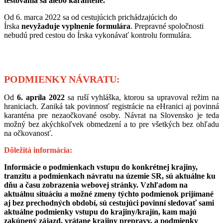
testovania sa alebo karanténe.
Od 6. marca 2022 sa od cestujúcich prichádzajúcich do
Írska
nevyžaduje vyplnenie formulára
. Prepravné spoločnosti
nebudú pred cestou do Írska vykonávať kontrolu formulára.
PODMIENKY NÁVRATU:
Od
6. apríla 2022
sa ruší vyhláška, ktorou sa upravoval režim na
hraniciach. Zaniká tak povinnosť registrácie na eHranici aj povinná
karanténa pre nezaočkované osoby. Návrat na Slovensko je teda
možný bez akýchkoľvek obmedzení a to pre všetkých bez ohľadu
na očkovanosť.
Dôležitá informácia:
Informácie o podmienkach vstupu do konkrétnej krajiny,
tranzitu a podmienkach návratu na územie SR, sú aktuálne ku
dňu a času zobrazenia webovej stránky. Vzhľadom na
aktuálnu situáciu a možné zmeny týchto podmienok prijímané
aj bez prechodných období, sú cestujúci povinní sledovať sami
aktuálne podmienky vstupu do krajiny/krajín, kam majú
zakúpený zájazd, vrátane krajiny prepravy, a podmienky