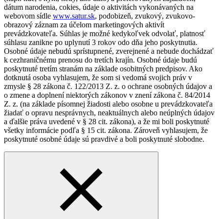
dátum narodenia, cokies, údaje o aktivitách vykonávaných na
webovom sídle
www.satur.sk
, podobizeň, zvukový, zvukovo-
obrazový záznam za účelom marketingových aktivít
prevádzkovateľa. Súhlas je možné kedykoľvek odvolať, platnosť
súhlasu zanikne po uplynutí 3 rokov odo dňa jeho poskytnutia.
Osobné údaje nebudú sprístupnené, zverejnené a nebude dochádzať
k cezhraničnému prenosu do tretích krajín. Osobné údaje budú
poskytnuté tretím stranám na základe osobitných predpisov. Ako
dotknutá osoba vyhlasujem, že som si vedomá svojich práv v
zmysle § 28 zákona č. 122/2013 Z. z. o ochrane osobných údajov a
o zmene a doplnení niektorých zákonov v znení zákona č. 84/2014
Z. z. (na základe písomnej žiadosti alebo osobne u prevádzkovateľa
žiadať o opravu nesprávnych, neaktuálnych alebo neúplných údajov
a ďalšie práva uvedené v § 28 cit. zákona), a že mi boli poskytnuté
všetky informácie podľa § 15 cit. zákona. Zároveň vyhlasujem, že
poskytnuté osobné údaje sú pravdivé a boli poskytnuté slobodne.