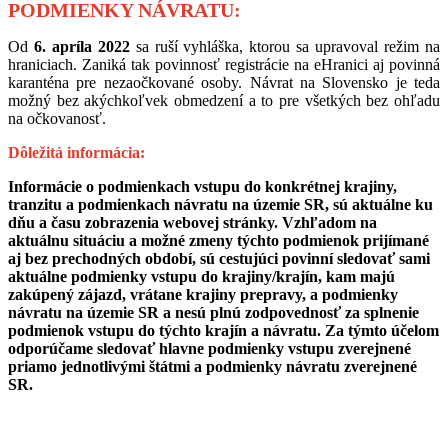
PODMIENKY NÁVRATU:
Od
6. apríla 2022
sa ruší vyhláška, ktorou sa upravoval režim na
hraniciach. Zaniká tak povinnosť registrácie na eHranici aj povinná
karanténa pre nezaočkované osoby. Návrat na Slovensko je teda
možný bez akýchkoľvek obmedzení a to pre všetkých bez ohľadu
na očkovanosť.
Dôležitá informácia:
Informácie o podmienkach vstupu do konkrétnej krajiny,
tranzitu a podmienkach návratu na územie SR, sú aktuálne ku
dňu a času zobrazenia webovej stránky. Vzhľadom na
aktuálnu situáciu a možné zmeny týchto podmienok prijímané
aj bez prechodných období, sú cestujúci povinní sledovať sami
aktuálne podmienky vstupu do krajiny/krajín, kam majú
zakúpený zájazd, vrátane krajiny prepravy, a podmienky
návratu na územie SR a nesú plnú zodpovednosť za splnenie
podmienok vstupu do týchto krajín a návratu. Za týmto účelom
odporúčame sledovať hlavne podmienky vstupu zverejnené
priamo jednotlivými štátmi a podmienky návratu zverejnené
SR.