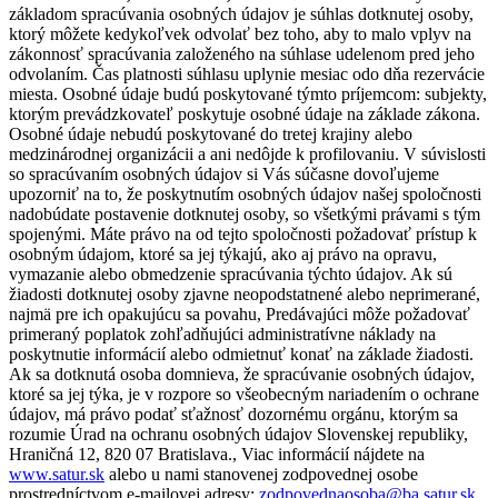
základom spracúvania osobných údajov je súhlas dotknutej osoby,
ktorý môžete kedykoľvek odvolať bez toho, aby to malo vplyv na
zákonnosť spracúvania založeného na súhlase udelenom pred jeho
odvolaním. Čas platnosti súhlasu uplynie mesiac odo dňa rezervácie
miesta. Osobné údaje budú poskytované týmto príjemcom: subjekty,
ktorým prevádzkovateľ poskytuje osobné údaje na základe zákona.
Osobné údaje nebudú poskytované do tretej krajiny alebo
medzinárodnej organizácii a ani nedôjde k profilovaniu. V súvislosti
so spracúvaním osobných údajov si Vás súčasne dovoľujeme
upozorniť na to, že poskytnutím osobných údajov našej spoločnosti
nadobúdate postavenie dotknutej osoby, so všetkými právami s tým
spojenými. Máte právo na od tejto spoločnosti požadovať prístup k
osobným údajom, ktoré sa jej týkajú, ako aj právo na opravu,
vymazanie alebo obmedzenie spracúvania týchto údajov. Ak sú
žiadosti dotknutej osoby zjavne neopodstatnené alebo neprimerané,
najmä pre ich opakujúcu sa povahu, Predávajúci môže požadovať
primeraný poplatok zohľadňujúci administratívne náklady na
poskytnutie informácií alebo odmietnuť konať na základe žiadosti.
Ak sa dotknutá osoba domnieva, že spracúvanie osobných údajov,
ktoré sa jej týka, je v rozpore so všeobecným nariadením o ochrane
údajov, má právo podať sťažnosť dozornému orgánu, ktorým sa
rozumie Úrad na ochranu osobných údajov Slovenskej republiky,
Hraničná 12, 820 07 Bratislava., Viac informácií nájdete na
www.satur.sk
alebo u nami stanovenej zodpovednej osobe
prostredníctvom e-mailovej adresy:
zodpovednaosoba@ba.satur.sk
.