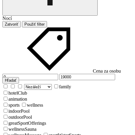
Nocí
Zatvoriť
Použiť filter
Cena za osobu
Hľadať
family
hotelClub
animation
sports
wellness
indoorPool
outdoorPool
greatSportOfferings
wellnessSauna