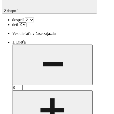
2 dospelí
dospelí
deti
Vek dieťaťa v čase zájazdu
1. Dieťa