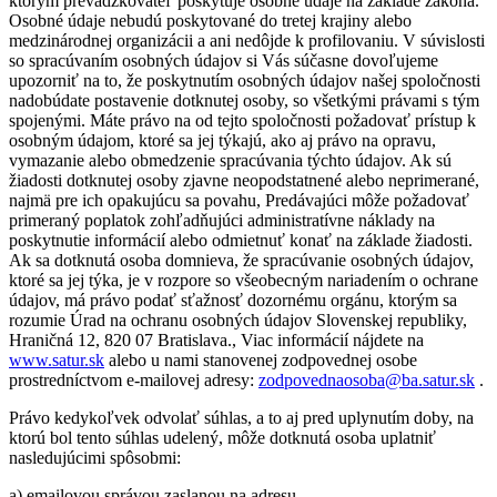
ktorým prevádzkovateľ poskytuje osobné údaje na základe zákona.
Osobné údaje nebudú poskytované do tretej krajiny alebo
medzinárodnej organizácii a ani nedôjde k profilovaniu. V súvislosti
so spracúvaním osobných údajov si Vás súčasne dovoľujeme
upozorniť na to, že poskytnutím osobných údajov našej spoločnosti
nadobúdate postavenie dotknutej osoby, so všetkými právami s tým
spojenými. Máte právo na od tejto spoločnosti požadovať prístup k
osobným údajom, ktoré sa jej týkajú, ako aj právo na opravu,
vymazanie alebo obmedzenie spracúvania týchto údajov. Ak sú
žiadosti dotknutej osoby zjavne neopodstatnené alebo neprimerané,
najmä pre ich opakujúcu sa povahu, Predávajúci môže požadovať
primeraný poplatok zohľadňujúci administratívne náklady na
poskytnutie informácií alebo odmietnuť konať na základe žiadosti.
Ak sa dotknutá osoba domnieva, že spracúvanie osobných údajov,
ktoré sa jej týka, je v rozpore so všeobecným nariadením o ochrane
údajov, má právo podať sťažnosť dozornému orgánu, ktorým sa
rozumie Úrad na ochranu osobných údajov Slovenskej republiky,
Hraničná 12, 820 07 Bratislava., Viac informácií nájdete na
www.satur.sk
alebo u nami stanovenej zodpovednej osobe
prostredníctvom e-mailovej adresy:
zodpovednaosoba@ba.satur.sk
.
Právo kedykoľvek odvolať súhlas, a to aj pred uplynutím doby, na
ktorú bol tento súhlas udelený, môže dotknutá osoba uplatniť
nasledujúcimi spôsobmi:
a) emailovou správou zaslanou na adresu