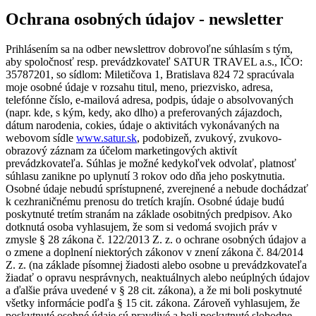
Ochrana osobných údajov - newsletter
Prihlásením sa na odber newslettrov dobrovoľne súhlasím s tým,
aby spoločnosť resp. prevádzkovateľ SATUR TRAVEL a.s., IČO:
35787201, so sídlom: Miletičova 1, Bratislava 824 72 spracúvala
moje osobné údaje v rozsahu titul, meno, priezvisko, adresa,
telefónne číslo, e-mailová adresa, podpis, údaje o absolvovaných
(napr. kde, s kým, kedy, ako dlho) a preferovaných zájazdoch,
dátum narodenia, cokies, údaje o aktivitách vykonávaných na
webovom sídle
www.satur.sk
, podobizeň, zvukový, zvukovo-
obrazový záznam za účelom marketingových aktivít
prevádzkovateľa. Súhlas je možné kedykoľvek odvolať, platnosť
súhlasu zanikne po uplynutí 3 rokov odo dňa jeho poskytnutia.
Osobné údaje nebudú sprístupnené, zverejnené a nebude dochádzať
k cezhraničnému prenosu do tretích krajín. Osobné údaje budú
poskytnuté tretím stranám na základe osobitných predpisov. Ako
dotknutá osoba vyhlasujem, že som si vedomá svojich práv v
zmysle § 28 zákona č. 122/2013 Z. z. o ochrane osobných údajov a
o zmene a doplnení niektorých zákonov v znení zákona č. 84/2014
Z. z. (na základe písomnej žiadosti alebo osobne u prevádzkovateľa
žiadať o opravu nesprávnych, neaktuálnych alebo neúplných údajov
a ďalšie práva uvedené v § 28 cit. zákona), a že mi boli poskytnuté
všetky informácie podľa § 15 cit. zákona. Zároveň vyhlasujem, že
poskytnuté osobné údaje sú pravdivé a boli poskytnuté slobodne.