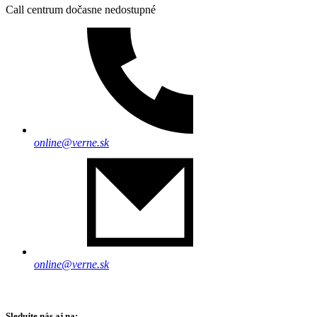
Call centrum dočasne nedostupné
online@verne.sk
online@verne.sk
Sledujte nás aj na: