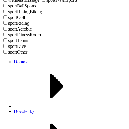
wellnessMassage
sportWaterSports
sportBallSports
sportHikingBiking
sportGolf
sportRiding
sportAerobic
sportFitnessRoom
sportTennis
sportDive
sportOther
Domov
Dovolenky