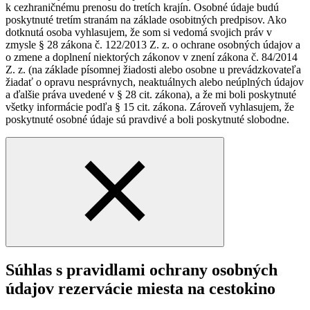
k cezhraničnému prenosu do tretích krajín. Osobné údaje budú
poskytnuté tretím stranám na základe osobitných predpisov. Ako
dotknutá osoba vyhlasujem, že som si vedomá svojich práv v
zmysle § 28 zákona č. 122/2013 Z. z. o ochrane osobných údajov a
o zmene a doplnení niektorých zákonov v znení zákona č. 84/2014
Z. z. (na základe písomnej žiadosti alebo osobne u prevádzkovateľa
žiadať o opravu nesprávnych, neaktuálnych alebo neúplných údajov
a ďalšie práva uvedené v § 28 cit. zákona), a že mi boli poskytnuté
všetky informácie podľa § 15 cit. zákona. Zároveň vyhlasujem, že
poskytnuté osobné údaje sú pravdivé a boli poskytnuté slobodne.
Súhlas s pravidlami ochrany osobných
údajov rezervácie miesta na cestokino