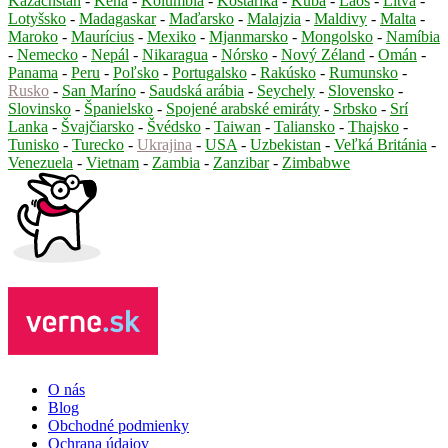
Kazachstan
-
Keňa
-
Kolumbia
-
Kostarika
-
Kuba
-
Laos
-
Litva
-
Lotyšsko
-
Madagaskar
-
Maďarsko
-
Malajzia
-
Maldivy
-
Malta
-
Maroko
-
Maurícius
-
Mexiko
-
Mjanmarsko
-
Mongolsko
-
Namíbia
-
Nemecko
-
Nepál
-
Nikaragua
-
Nórsko
-
Nový Zéland
-
Omán
-
Panama
-
Peru
-
Poľsko
-
Portugalsko
-
Rakúsko
-
Rumunsko
-
Rusko
-
San Maríno
-
Saudská arábia
-
Seychely
-
Slovensko
-
Slovinsko
-
Španielsko
-
Spojené arabské emiráty
-
Srbsko
-
Srí
Lanka
-
Švajčiarsko
-
Švédsko
-
Taiwan
-
Taliansko
-
Thajsko
-
Tunisko
-
Turecko
-
Ukrajina
-
USA
-
Uzbekistan
-
Veľká Británia
-
Venezuela
-
Vietnam
-
Zambia
-
Zanzibar
-
Zimbabwe
O nás
Blog
Obchodné podmienky
Ochrana údajov