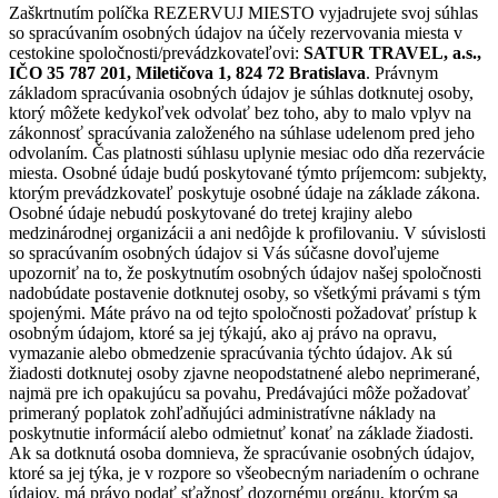
Zaškrtnutím políčka REZERVUJ MIESTO vyjadrujete svoj súhlas
so spracúvaním osobných údajov na účely rezervovania miesta v
cestokine spoločnosti/prevádzkovateľovi:
SATUR TRAVEL, a.s.,
IČO 35 787 201, Miletičova 1, 824 72 Bratislava
. Právnym
základom spracúvania osobných údajov je súhlas dotknutej osoby,
ktorý môžete kedykoľvek odvolať bez toho, aby to malo vplyv na
zákonnosť spracúvania založeného na súhlase udelenom pred jeho
odvolaním. Čas platnosti súhlasu uplynie mesiac odo dňa rezervácie
miesta. Osobné údaje budú poskytované týmto príjemcom: subjekty,
ktorým prevádzkovateľ poskytuje osobné údaje na základe zákona.
Osobné údaje nebudú poskytované do tretej krajiny alebo
medzinárodnej organizácii a ani nedôjde k profilovaniu. V súvislosti
so spracúvaním osobných údajov si Vás súčasne dovoľujeme
upozorniť na to, že poskytnutím osobných údajov našej spoločnosti
nadobúdate postavenie dotknutej osoby, so všetkými právami s tým
spojenými. Máte právo na od tejto spoločnosti požadovať prístup k
osobným údajom, ktoré sa jej týkajú, ako aj právo na opravu,
vymazanie alebo obmedzenie spracúvania týchto údajov. Ak sú
žiadosti dotknutej osoby zjavne neopodstatnené alebo neprimerané,
najmä pre ich opakujúcu sa povahu, Predávajúci môže požadovať
primeraný poplatok zohľadňujúci administratívne náklady na
poskytnutie informácií alebo odmietnuť konať na základe žiadosti.
Ak sa dotknutá osoba domnieva, že spracúvanie osobných údajov,
ktoré sa jej týka, je v rozpore so všeobecným nariadením o ochrane
údajov, má právo podať sťažnosť dozornému orgánu, ktorým sa