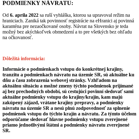
PODMIENKY NÁVRATU:
Od
6. apríla 2022
sa ruší vyhláška, ktorou sa upravoval režim na
hraniciach. Zaniká tak povinnosť registrácie na eHranici aj povinná
karanténa pre nezaočkované osoby. Návrat na Slovensko je teda
možný bez akýchkoľvek obmedzení a to pre všetkých bez ohľadu
na očkovanosť.
Dôležitá informácia:
Informácie o podmienkach vstupu do konkrétnej krajiny,
tranzitu a podmienkach návratu na územie SR, sú aktuálne ku
dňu a času zobrazenia webovej stránky. Vzhľadom na
aktuálnu situáciu a možné zmeny týchto podmienok prijímané
aj bez prechodných období, sú cestujúci povinní sledovať sami
aktuálne podmienky vstupu do krajiny/krajín, kam majú
zakúpený zájazd, vrátane krajiny prepravy, a podmienky
návratu na územie SR a nesú plnú zodpovednosť za splnenie
podmienok vstupu do týchto krajín a návratu. Za týmto účelom
odporúčame sledovať hlavne podmienky vstupu zverejnené
priamo jednotlivými štátmi a podmienky návratu zverejnené
SR.