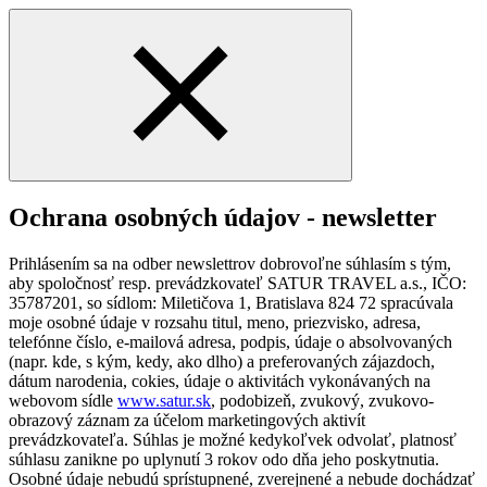
Ochrana osobných údajov - newsletter
Prihlásením sa na odber newslettrov dobrovoľne súhlasím s tým,
aby spoločnosť resp. prevádzkovateľ SATUR TRAVEL a.s., IČO:
35787201, so sídlom: Miletičova 1, Bratislava 824 72 spracúvala
moje osobné údaje v rozsahu titul, meno, priezvisko, adresa,
telefónne číslo, e-mailová adresa, podpis, údaje o absolvovaných
(napr. kde, s kým, kedy, ako dlho) a preferovaných zájazdoch,
dátum narodenia, cokies, údaje o aktivitách vykonávaných na
webovom sídle
www.satur.sk
, podobizeň, zvukový, zvukovo-
obrazový záznam za účelom marketingových aktivít
prevádzkovateľa. Súhlas je možné kedykoľvek odvolať, platnosť
súhlasu zanikne po uplynutí 3 rokov odo dňa jeho poskytnutia.
Osobné údaje nebudú sprístupnené, zverejnené a nebude dochádzať