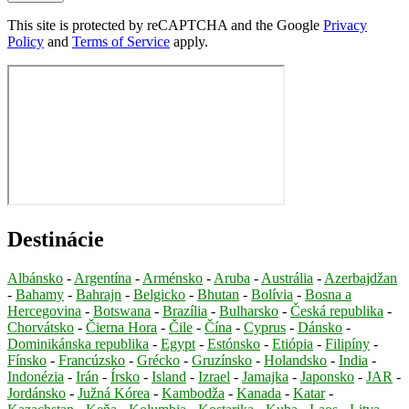
This site is protected by reCAPTCHA and the Google
Privacy
Policy
and
Terms of Service
apply.
Destinácie
Albánsko
-
Argentína
-
Arménsko
-
Aruba
-
Austrália
-
Azerbajdžan
-
Bahamy
-
Bahrajn
-
Belgicko
-
Bhutan
-
Bolívia
-
Bosna a
Hercegovina
-
Botswana
-
Brazília
-
Bulharsko
-
Česká republika
-
Chorvátsko
-
Čierna Hora
-
Čile
-
Čína
-
Cyprus
-
Dánsko
-
Dominikánska republika
-
Egypt
-
Estónsko
-
Etiópia
-
Filipíny
-
Fínsko
-
Francúzsko
-
Grécko
-
Gruzínsko
-
Holandsko
-
India
-
Indonézia
-
Irán
-
Írsko
-
Island
-
Izrael
-
Jamajka
-
Japonsko
-
JAR
-
Jordánsko
-
Južná Kórea
-
Kambodža
-
Kanada
-
Katar
-