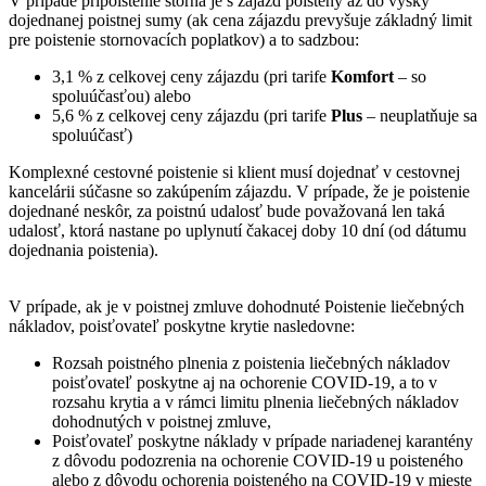
V prípade pripoistenie storna je s zájazd poistený až do výšky
dojednanej poistnej sumy (ak cena zájazdu prevyšuje základný limit
pre poistenie stornovacích poplatkov) a to sadzbou:
3,1 % z celkovej ceny zájazdu (pri tarife
Komfort
– so
spoluúčasťou) alebo
5,6 % z celkovej ceny zájazdu (pri tarife
Plus
– neuplatňuje sa
spoluúčasť)
Komplexné cestovné poistenie si klient musí dojednať v cestovnej
kancelárii súčasne so zakúpením zájazdu. V prípade, že je poistenie
dojednané neskôr, za poistnú udalosť bude považovaná len taká
udalosť, ktorá nastane po uplynutí čakacej doby 10 dní (od dátumu
dojednania poistenia).
V prípade, ak je v poistnej zmluve dohodnuté Poistenie liečebných
nákladov, poisťovateľ poskytne krytie nasledovne:
Rozsah poistného plnenia z poistenia liečebných nákladov
poisťovateľ poskytne aj na ochorenie COVID-19, a to v
rozsahu krytia a v rámci limitu plnenia liečebných nákladov
dohodnutých v poistnej zmluve,
Poisťovateľ poskytne náklady v prípade nariadenej karantény
z dôvodu podozrenia na ochorenie COVID-19 u poisteného
alebo z dôvodu ochorenia poisteného na COVID-19 v mieste