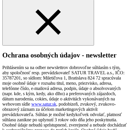
Ochrana osobných údajov - newsletter
Prihlásením sa na odber newslettrov dobrovoľne súhlasím s tým,
aby spoločnosť resp. prevádzkovateľ SATUR TRAVEL a.s., IČO:
35787201, so sídlom: Miletičova 1, Bratislava 824 72 spracúvala
moje osobné údaje v rozsahu titul, meno, priezvisko, adresa,
telefónne číslo, e-mailová adresa, podpis, údaje o absolvovaných
(napr. kde, s kým, kedy, ako dlho) a preferovaných zájazdoch,
dátum narodenia, cokies, údaje o aktivitách vykonávaných na
webovom sídle
www.satur.sk
, podobizeň, zvukový, zvukovo-
obrazový záznam za účelom marketingových aktivít
prevádzkovateľa. Súhlas je možné kedykoľvek odvolať, platnosť
súhlasu zanikne po uplynutí 3 rokov odo dňa jeho poskytnutia.
Osobné údaje nebudú sprístupnené, zverejnené a nebude dochádzať