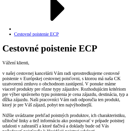
Cestovné poistenie ECP
Cestovné poistenie ECP
Vážení klienti,
v našej cestovnej kancelárii Vám radi sprostredkujeme cestovné
poistenie v Európskej cestovnej poisťovni, s ktorou má naša CK
uzatvorenú zmluvu o obchodnom zastúpení. V ponuke máme
viaceré produkty pre rôzne typy zájazdov. Rozhodujúcim kritériom
pre výber správneho typu poistenia je cena zájazdu, destinácia, typ a
dĺžka zájazdu. Naši pracovníci Vám radi odporučia ten produkt,
ktorý je pre Váš zájazd, pobyt ten najvýhodnejší.
Nižšie uvádzame prehľad poistných produktov, ich charakteristiku,
užitočné linky a tiež informáciu ako postupovať v prípade poistnej
udalosti v zahraničí a ktoré tlačivá a doklady bude od Vás