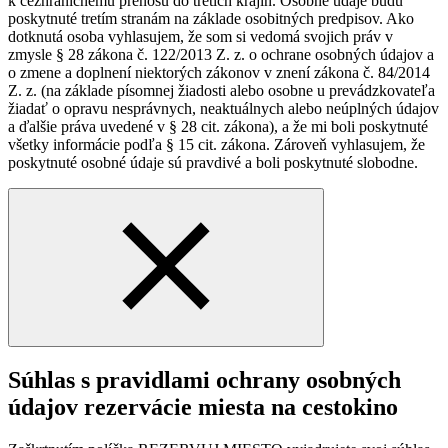
k cezhraničnému prenosu do tretích krajín. Osobné údaje budú
poskytnuté tretím stranám na základe osobitných predpisov. Ako
dotknutá osoba vyhlasujem, že som si vedomá svojich práv v
zmysle § 28 zákona č. 122/2013 Z. z. o ochrane osobných údajov a
o zmene a doplnení niektorých zákonov v znení zákona č. 84/2014
Z. z. (na základe písomnej žiadosti alebo osobne u prevádzkovateľa
žiadať o opravu nesprávnych, neaktuálnych alebo neúplných údajov
a ďalšie práva uvedené v § 28 cit. zákona), a že mi boli poskytnuté
všetky informácie podľa § 15 cit. zákona. Zároveň vyhlasujem, že
poskytnuté osobné údaje sú pravdivé a boli poskytnuté slobodne.
Súhlas s pravidlami ochrany osobných
údajov rezervácie miesta na cestokino