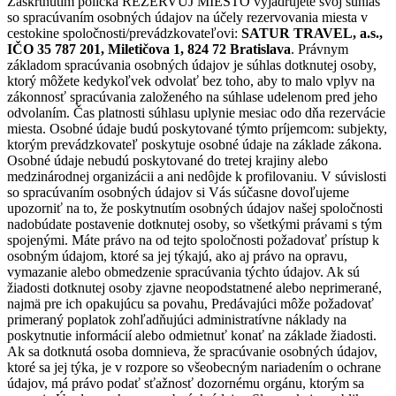
Zaškrtnutím políčka REZERVUJ MIESTO vyjadrujete svoj súhlas
so spracúvaním osobných údajov na účely rezervovania miesta v
cestokine spoločnosti/prevádzkovateľovi:
SATUR TRAVEL, a.s.,
IČO 35 787 201, Miletičova 1, 824 72 Bratislava
. Právnym
základom spracúvania osobných údajov je súhlas dotknutej osoby,
ktorý môžete kedykoľvek odvolať bez toho, aby to malo vplyv na
zákonnosť spracúvania založeného na súhlase udelenom pred jeho
odvolaním. Čas platnosti súhlasu uplynie mesiac odo dňa rezervácie
miesta. Osobné údaje budú poskytované týmto príjemcom: subjekty,
ktorým prevádzkovateľ poskytuje osobné údaje na základe zákona.
Osobné údaje nebudú poskytované do tretej krajiny alebo
medzinárodnej organizácii a ani nedôjde k profilovaniu. V súvislosti
so spracúvaním osobných údajov si Vás súčasne dovoľujeme
upozorniť na to, že poskytnutím osobných údajov našej spoločnosti
nadobúdate postavenie dotknutej osoby, so všetkými právami s tým
spojenými. Máte právo na od tejto spoločnosti požadovať prístup k
osobným údajom, ktoré sa jej týkajú, ako aj právo na opravu,
vymazanie alebo obmedzenie spracúvania týchto údajov. Ak sú
žiadosti dotknutej osoby zjavne neopodstatnené alebo neprimerané,
najmä pre ich opakujúcu sa povahu, Predávajúci môže požadovať
primeraný poplatok zohľadňujúci administratívne náklady na
poskytnutie informácií alebo odmietnuť konať na základe žiadosti.
Ak sa dotknutá osoba domnieva, že spracúvanie osobných údajov,
ktoré sa jej týka, je v rozpore so všeobecným nariadením o ochrane
údajov, má právo podať sťažnosť dozornému orgánu, ktorým sa