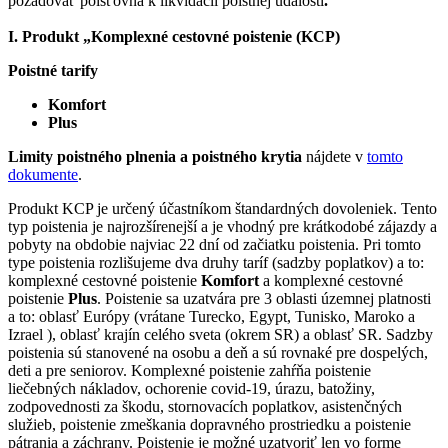
požadovať poisťovňa k likvidácii poistnej udalosti
.
I. Produkt „Komplexné cestovné poistenie (KCP)
Poistné tarify
Komfort
Plus
Limity poistného plnenia a poistného krytia
nájdete v
tomto
dokumente
.
Produkt KCP je určený účastníkom štandardných dovoleniek. Tento
typ poistenia je najrozšírenejší a je vhodný pre krátkodobé zájazdy a
pobyty na obdobie najviac 22 dní od začiatku poistenia. Pri tomto
type poistenia rozlišujeme dva druhy taríf (sadzby poplatkov) a to:
komplexné cestovné poistenie
Komfort
a komplexné cestovné
poistenie
Plus
. Poistenie sa uzatvára pre 3 oblasti územnej platnosti
a to: oblasť Európy (vrátane Turecko, Egypt, Tunisko, Maroko a
Izrael ), oblasť krajín celého sveta (okrem SR) a oblasť SR. Sadzby
poistenia sú stanovené na osobu a deň a sú rovnaké pre dospelých,
deti a pre seniorov. Komplexné poistenie zahŕňa poistenie
liečebných nákladov, ochorenie covid-19, úrazu, batožiny,
zodpovednosti za škodu, stornovacích poplatkov, asistenčných
služieb, poistenie zmeškania dopravného prostriedku a poistenie
pátrania a záchrany. Poistenie je možné uzatvoriť len vo forme