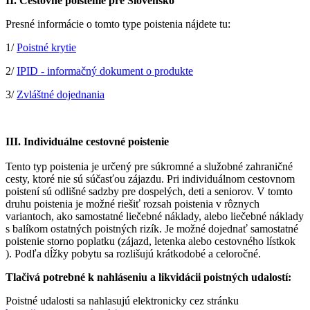
II. Cestovné poistenie pre Slovensko
Presné informácie o tomto type poistenia nájdete tu:
1/
Poistné krytie
2/
IPID - informačný dokument o produkte
3/
Zvláštné dojednania
III. Individuálne cestovné poistenie
Tento typ poistenia je určený pre súkromné a služobné zahraničné
cesty, ktoré nie sú súčasťou zájazdu. Pri individuálnom cestovnom
poistení sú odlišné sadzby pre dospelých, deti a seniorov. V tomto
druhu poistenia je možné riešiť rozsah poistenia v rôznych
variantoch, ako samostatné liečebné náklady, alebo liečebné náklady
s balíkom ostatných poistných rizík. Je možné dojednať samostatné
poistenie storno poplatku (zájazd, letenka alebo cestovného lístkok
). Podľa dĺžky pobytu sa rozlišujú krátkodobé a celoročné.
Tlačivá potrebné k nahláseniu a likvidácii poistných udalostí:
Poistné udalosti sa nahlasujú elektronicky cez stránku