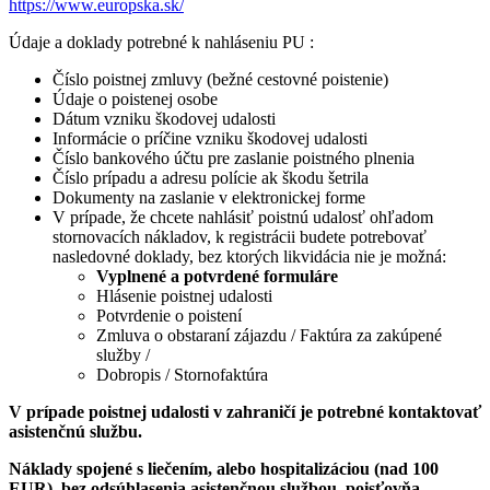
https://www.europska.sk/
Údaje a doklady potrebné k nahláseniu PU :
Číslo poistnej zmluvy (bežné cestovné poistenie)
Údaje o poistenej osobe
Dátum vzniku škodovej udalosti
Informácie o príčine vzniku škodovej udalosti
Číslo bankového účtu pre zaslanie poistného plnenia
Číslo prípadu a adresu polície ak škodu šetrila
Dokumenty na zaslanie v elektronickej forme
V prípade, že chcete nahlásiť poistnú udalosť ohľadom
stornovacích nákladov, k registrácii budete potrebovať
nasledovné doklady, bez ktorých likvidácia nie je možná:
Vyplnené a potvrdené formuláre
Hlásenie poistnej udalosti
Potvrdenie o poistení
Zmluva o obstaraní zájazdu / Faktúra za zakúpené
služby /
Dobropis / Stornofaktúra
V prípade poistnej udalosti v zahraničí je potrebné kontaktovať
asistenčnú službu.
Náklady spojené s liečením, alebo hospitalizáciou (nad 100
EUR), bez odsúhlasenia asistenčnou službou, poisťovňa