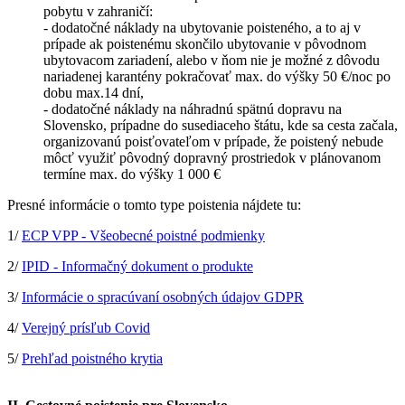
pobytu v zahraničí:
- dodatočné náklady na ubytovanie poisteného, a to aj v
prípade ak poistenému skončilo ubytovanie v pôvodnom
ubytovacom zariadení, alebo v ňom nie je možné z dôvodu
nariadenej karantény pokračovať max. do výšky 50 €/noc po
dobu max.14 dní,
- dodatočné náklady na náhradnú spätnú dopravu na
Slovensko, prípadne do susediaceho štátu, kde sa cesta začala,
organizovanú poisťovateľom v prípade, že poistený nebude
môcť využiť pôvodný dopravný prostriedok v plánovanom
termíne max. do výšky 1 000 €
Presné informácie o tomto type poistenia nájdete tu:
1/
ECP VPP - Všeobecné poistné podmienky
2/
IPID - Informačný dokument o produkte
3/
Informácie o spracúvaní osobných údajov GDPR
4/
Verejný prísľub Covid
5/
Prehľad poistného krytia