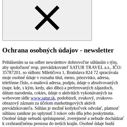
Ochrana osobných údajov - newsletter
Prihlásením sa na odber newslettrov dobrovoľne súhlasím s tým,
aby spoločnosť resp. prevádzkovateľ SATUR TRAVEL a.s., IČO:
35787201, so sídlom: Miletičova 1, Bratislava 824 72 spracúvala
moje osobné údaje v rozsahu titul, meno, priezvisko, adresa,
telefónne číslo, e-mailová adresa, podpis, údaje o absolvovaných
(napr. kde, s kým, kedy, ako dlho) a preferovaných zájazdoch,
dátum narodenia, cokies, údaje o aktivitách vykonávaných na
webovom sídle
www.satur.sk
, podobizeň, zvukový, zvukovo-
obrazový záznam za účelom marketingových aktivít
prevádzkovateľa. Súhlas je možné kedykoľvek odvolať, platnosť
súhlasu zanikne po uplynutí 3 rokov odo dňa jeho poskytnutia.
Osobné údaje nebudú sprístupnené, zverejnené a nebude dochádzať
k cezhraničnému prenosu do tretích krajín. Osobné údaje budú