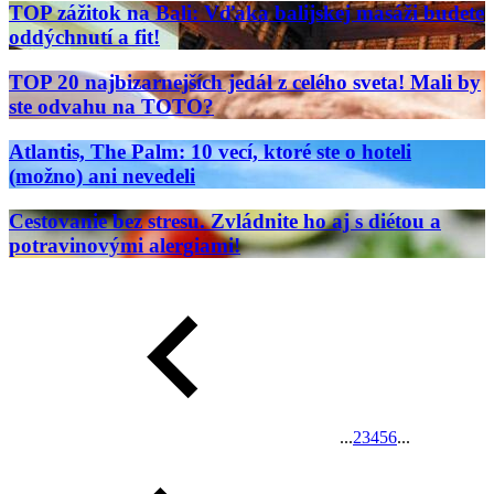
TOP zážitok na Bali: Vďaka balijskej masáži budete
oddýchnutí a fit!
TOP 20 najbizarnejších jedál z celého sveta! Mali by
ste odvahu na TOTO?
Atlantis, The Palm: 10 vecí, ktoré ste o hoteli
(možno) ani nevedeli
Cestovanie bez stresu. Zvládnite ho aj s diétou a
potravinovými alergiami!
...
2
3
4
5
6
...