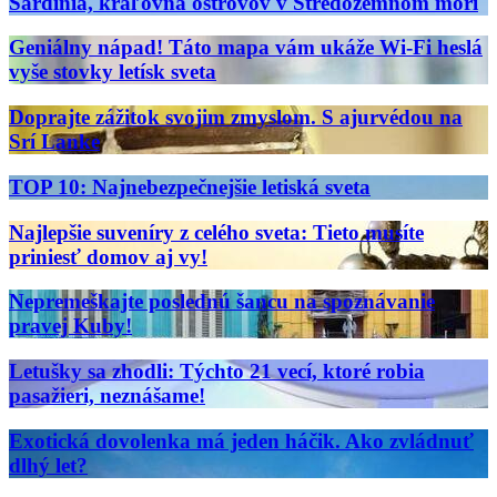
Sardínia, kráľovná ostrovov v Stredozemnom mori
Geniálny nápad! Táto mapa vám ukáže Wi-Fi heslá
vyše stovky letísk sveta
Doprajte zážitok svojim zmyslom. S ajurvédou na
Srí Lanke
TOP 10: Najnebezpečnejšie letiská sveta
Najlepšie suveníry z celého sveta: Tieto musíte
priniesť domov aj vy!
Nepremeškajte poslednú šancu na spoznávanie
pravej Kuby!
Letušky sa zhodli: Týchto 21 vecí, ktoré robia
pasažieri, neznášame!
Exotická dovolenka má jeden háčik. Ako zvládnuť
dlhý let?