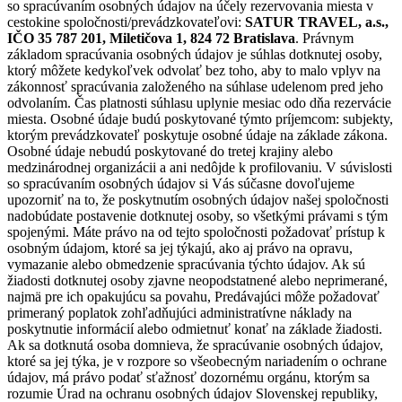
so spracúvaním osobných údajov na účely rezervovania miesta v
cestokine spoločnosti/prevádzkovateľovi:
SATUR TRAVEL, a.s.,
IČO 35 787 201, Miletičova 1, 824 72 Bratislava
. Právnym
základom spracúvania osobných údajov je súhlas dotknutej osoby,
ktorý môžete kedykoľvek odvolať bez toho, aby to malo vplyv na
zákonnosť spracúvania založeného na súhlase udelenom pred jeho
odvolaním. Čas platnosti súhlasu uplynie mesiac odo dňa rezervácie
miesta. Osobné údaje budú poskytované týmto príjemcom: subjekty,
ktorým prevádzkovateľ poskytuje osobné údaje na základe zákona.
Osobné údaje nebudú poskytované do tretej krajiny alebo
medzinárodnej organizácii a ani nedôjde k profilovaniu. V súvislosti
so spracúvaním osobných údajov si Vás súčasne dovoľujeme
upozorniť na to, že poskytnutím osobných údajov našej spoločnosti
nadobúdate postavenie dotknutej osoby, so všetkými právami s tým
spojenými. Máte právo na od tejto spoločnosti požadovať prístup k
osobným údajom, ktoré sa jej týkajú, ako aj právo na opravu,
vymazanie alebo obmedzenie spracúvania týchto údajov. Ak sú
žiadosti dotknutej osoby zjavne neopodstatnené alebo neprimerané,
najmä pre ich opakujúcu sa povahu, Predávajúci môže požadovať
primeraný poplatok zohľadňujúci administratívne náklady na
poskytnutie informácií alebo odmietnuť konať na základe žiadosti.
Ak sa dotknutá osoba domnieva, že spracúvanie osobných údajov,
ktoré sa jej týka, je v rozpore so všeobecným nariadením o ochrane
údajov, má právo podať sťažnosť dozornému orgánu, ktorým sa
rozumie Úrad na ochranu osobných údajov Slovenskej republiky,