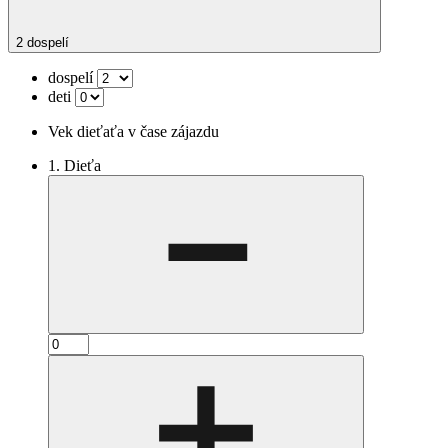
2 dospelí
dospelí
deti
Vek dieťaťa v čase zájazdu
1. Dieťa