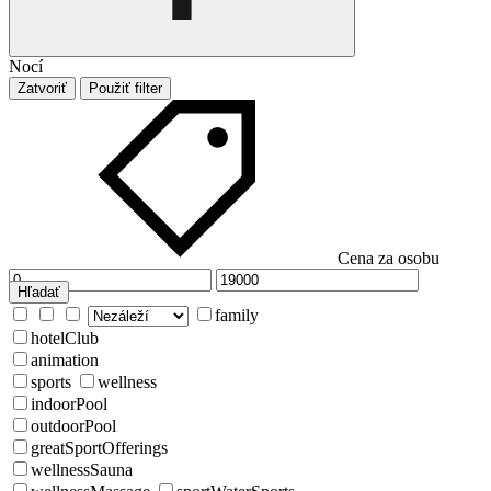
Nocí
Zatvoriť
Použiť filter
Cena za osobu
Hľadať
family
hotelClub
animation
sports
wellness
indoorPool
outdoorPool
greatSportOfferings
wellnessSauna