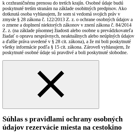
k cezhraničnému prenosu do tretích krajín. Osobné údaje budú
poskytnuté tretím stranám na základe osobitných predpisov. Ako
dotknutá osoba vyhlasujem, že som si vedomá svojich práv v
zmysle § 28 zákona č. 122/2013 Z. z. o ochrane osobných údajov a
o zmene a doplnení niektorých zákonov v znení zákona č. 84/2014
Z. z. (na základe písomnej žiadosti alebo osobne u prevádzkovateľa
žiadať o opravu nesprávnych, neaktuálnych alebo neúplných údajov
a ďalšie práva uvedené v § 28 cit. zákona), a že mi boli poskytnuté
všetky informácie podľa § 15 cit. zákona. Zároveň vyhlasujem, že
poskytnuté osobné údaje sú pravdivé a boli poskytnuté slobodne.
Súhlas s pravidlami ochrany osobných
údajov rezervácie miesta na cestokino