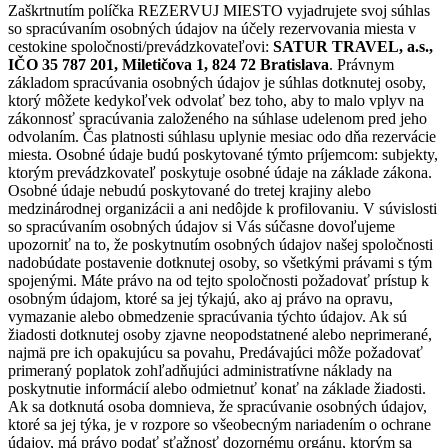
Zaškrtnutím políčka REZERVUJ MIESTO vyjadrujete svoj súhlas
so spracúvaním osobných údajov na účely rezervovania miesta v
cestokine spoločnosti/prevádzkovateľovi:
SATUR TRAVEL, a.s.,
IČO 35 787 201, Miletičova 1, 824 72 Bratislava
. Právnym
základom spracúvania osobných údajov je súhlas dotknutej osoby,
ktorý môžete kedykoľvek odvolať bez toho, aby to malo vplyv na
zákonnosť spracúvania založeného na súhlase udelenom pred jeho
odvolaním. Čas platnosti súhlasu uplynie mesiac odo dňa rezervácie
miesta. Osobné údaje budú poskytované týmto príjemcom: subjekty,
ktorým prevádzkovateľ poskytuje osobné údaje na základe zákona.
Osobné údaje nebudú poskytované do tretej krajiny alebo
medzinárodnej organizácii a ani nedôjde k profilovaniu. V súvislosti
so spracúvaním osobných údajov si Vás súčasne dovoľujeme
upozorniť na to, že poskytnutím osobných údajov našej spoločnosti
nadobúdate postavenie dotknutej osoby, so všetkými právami s tým
spojenými. Máte právo na od tejto spoločnosti požadovať prístup k
osobným údajom, ktoré sa jej týkajú, ako aj právo na opravu,
vymazanie alebo obmedzenie spracúvania týchto údajov. Ak sú
žiadosti dotknutej osoby zjavne neopodstatnené alebo neprimerané,
najmä pre ich opakujúcu sa povahu, Predávajúci môže požadovať
primeraný poplatok zohľadňujúci administratívne náklady na
poskytnutie informácií alebo odmietnuť konať na základe žiadosti.
Ak sa dotknutá osoba domnieva, že spracúvanie osobných údajov,
ktoré sa jej týka, je v rozpore so všeobecným nariadením o ochrane
údajov, má právo podať sťažnosť dozornému orgánu, ktorým sa