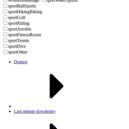
wellnessMassage
sportWaterSports
sportBallSports
sportHikingBiking
sportGolf
sportRiding
sportAerobic
sportFitnessRoom
sportTennis
sportDive
sportOther
Domov
Last minute dovolenky