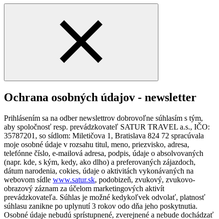
Ochrana osobných údajov - newsletter
Prihlásením sa na odber newslettrov dobrovoľne súhlasím s tým,
aby spoločnosť resp. prevádzkovateľ SATUR TRAVEL a.s., IČO:
35787201, so sídlom: Miletičova 1, Bratislava 824 72 spracúvala
moje osobné údaje v rozsahu titul, meno, priezvisko, adresa,
telefónne číslo, e-mailová adresa, podpis, údaje o absolvovaných
(napr. kde, s kým, kedy, ako dlho) a preferovaných zájazdoch,
dátum narodenia, cokies, údaje o aktivitách vykonávaných na
webovom sídle
www.satur.sk
, podobizeň, zvukový, zvukovo-
obrazový záznam za účelom marketingových aktivít
prevádzkovateľa. Súhlas je možné kedykoľvek odvolať, platnosť
súhlasu zanikne po uplynutí 3 rokov odo dňa jeho poskytnutia.
Osobné údaje nebudú sprístupnené, zverejnené a nebude dochádzať