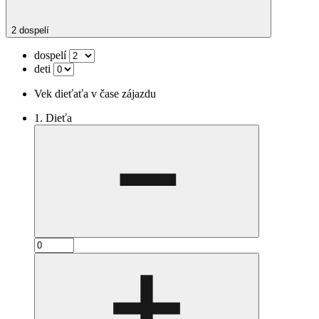
2 dospelí
dospelí
deti
Vek dieťaťa v čase zájazdu
1. Dieťa