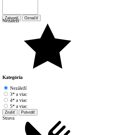
Zatvoriť
Označiť
Nezáleží
Kategória
Nezáleží
3* a viac
4* a viac
5* a viac
Zrušiť
Potvrdiť
Strava