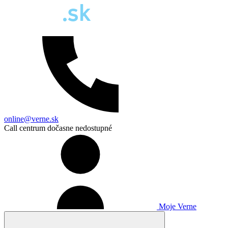
online@verne.sk
Call centrum dočasne nedostupné
Moje Verne