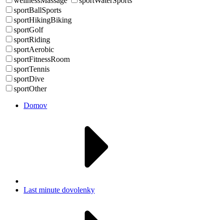
wellnessMassage
sportWaterSports
sportBallSports
sportHikingBiking
sportGolf
sportRiding
sportAerobic
sportFitnessRoom
sportTennis
sportDive
sportOther
Domov
Last minute dovolenky