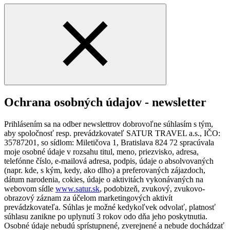
Ochrana osobných údajov - newsletter
Prihlásením sa na odber newslettrov dobrovoľne súhlasím s tým,
aby spoločnosť resp. prevádzkovateľ SATUR TRAVEL a.s., IČO:
35787201, so sídlom: Miletičova 1, Bratislava 824 72 spracúvala
moje osobné údaje v rozsahu titul, meno, priezvisko, adresa,
telefónne číslo, e-mailová adresa, podpis, údaje o absolvovaných
(napr. kde, s kým, kedy, ako dlho) a preferovaných zájazdoch,
dátum narodenia, cokies, údaje o aktivitách vykonávaných na
webovom sídle
www.satur.sk
, podobizeň, zvukový, zvukovo-
obrazový záznam za účelom marketingových aktivít
prevádzkovateľa. Súhlas je možné kedykoľvek odvolať, platnosť
súhlasu zanikne po uplynutí 3 rokov odo dňa jeho poskytnutia.
Osobné údaje nebudú sprístupnené, zverejnené a nebude dochádzať