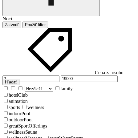
Nocí
Zatvoriť
Použiť filter
Cena za osobu
Hľadať
family
hotelClub
animation
sports
wellness
indoorPool
outdoorPool
greatSportOfferings
wellnessSauna