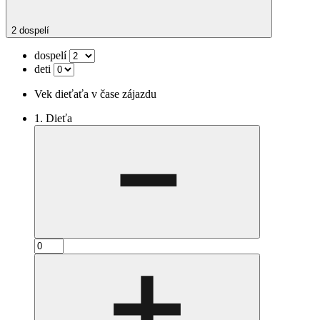
2 dospelí
dospelí
deti
Vek dieťaťa v čase zájazdu
1. Dieťa