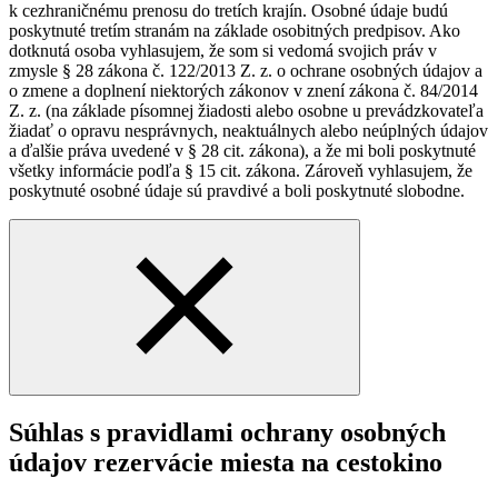
k cezhraničnému prenosu do tretích krajín. Osobné údaje budú
poskytnuté tretím stranám na základe osobitných predpisov. Ako
dotknutá osoba vyhlasujem, že som si vedomá svojich práv v
zmysle § 28 zákona č. 122/2013 Z. z. o ochrane osobných údajov a
o zmene a doplnení niektorých zákonov v znení zákona č. 84/2014
Z. z. (na základe písomnej žiadosti alebo osobne u prevádzkovateľa
žiadať o opravu nesprávnych, neaktuálnych alebo neúplných údajov
a ďalšie práva uvedené v § 28 cit. zákona), a že mi boli poskytnuté
všetky informácie podľa § 15 cit. zákona. Zároveň vyhlasujem, že
poskytnuté osobné údaje sú pravdivé a boli poskytnuté slobodne.
Súhlas s pravidlami ochrany osobných
údajov rezervácie miesta na cestokino