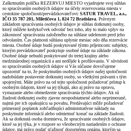
Zaškrtnutím políčka REZERVUJ MIESTO vyjadrujete svoj súhlas
so spracúvaním osobných údajov na účely rezervovania miesta v
cestokine spoločnosti/prevádzkovateľovi:
SATUR TRAVEL, a.s.,
IČO 35 787 201, Miletičova 1, 824 72 Bratislava
. Právnym
základom spracúvania osobných údajov je súhlas dotknutej osoby,
ktorý môžete kedykoľvek odvolať bez toho, aby to malo vplyv na
zákonnosť spracúvania založeného na súhlase udelenom pred jeho
odvolaním. Čas platnosti súhlasu uplynie mesiac odo dňa rezervácie
miesta. Osobné údaje budú poskytované týmto príjemcom: subjekty,
ktorým prevádzkovateľ poskytuje osobné údaje na základe zákona.
Osobné údaje nebudú poskytované do tretej krajiny alebo
medzinárodnej organizácii a ani nedôjde k profilovaniu. V súvislosti
so spracúvaním osobných údajov si Vás súčasne dovoľujeme
upozorniť na to, že poskytnutím osobných údajov našej spoločnosti
nadobúdate postavenie dotknutej osoby, so všetkými právami s tým
spojenými. Máte právo na od tejto spoločnosti požadovať prístup k
osobným údajom, ktoré sa jej týkajú, ako aj právo na opravu,
vymazanie alebo obmedzenie spracúvania týchto údajov. Ak sú
žiadosti dotknutej osoby zjavne neopodstatnené alebo neprimerané,
najmä pre ich opakujúcu sa povahu, Predávajúci môže požadovať
primeraný poplatok zohľadňujúci administratívne náklady na
poskytnutie informácií alebo odmietnuť konať na základe žiadosti.
Ak sa dotknutá osoba domnieva, že spracúvanie osobných údajov,
ktoré sa jej týka, je v rozpore so všeobecným nariadením o ochrane
údajov, má právo podať sťažnosť dozornému orgánu, ktorým sa