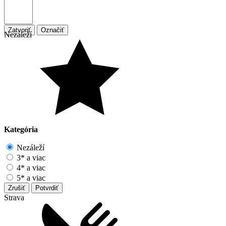
Zatvoriť
Označiť
Nezáleží
Kategória
Nezáleží
3* a viac
4* a viac
5* a viac
Zrušiť
Potvrdiť
Strava