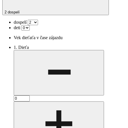
2 dospelí
dospelí
deti
Vek dieťaťa v čase zájazdu
1. Dieťa