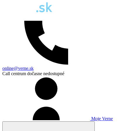
online@verne.sk
Call centrum dočasne nedostupné
Moje Verne