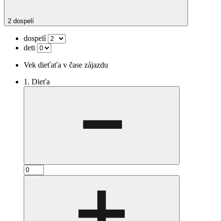
2 dospelí
dospelí
deti
Vek dieťaťa v čase zájazdu
1. Dieťa