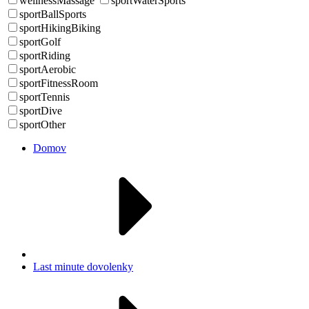
wellnessMassage
sportWaterSports
sportBallSports
sportHikingBiking
sportGolf
sportRiding
sportAerobic
sportFitnessRoom
sportTennis
sportDive
sportOther
Domov
Last minute dovolenky