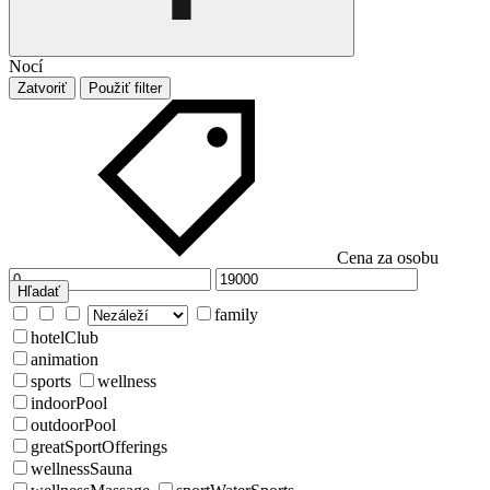
Nocí
Zatvoriť
Použiť filter
Cena za osobu
Hľadať
family
hotelClub
animation
sports
wellness
indoorPool
outdoorPool
greatSportOfferings
wellnessSauna