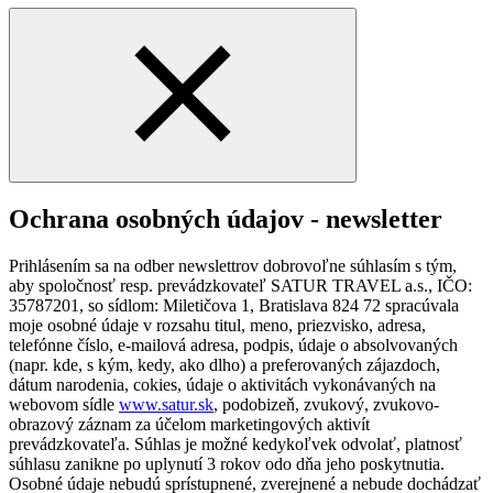
Ochrana osobných údajov - newsletter
Prihlásením sa na odber newslettrov dobrovoľne súhlasím s tým,
aby spoločnosť resp. prevádzkovateľ SATUR TRAVEL a.s., IČO:
35787201, so sídlom: Miletičova 1, Bratislava 824 72 spracúvala
moje osobné údaje v rozsahu titul, meno, priezvisko, adresa,
telefónne číslo, e-mailová adresa, podpis, údaje o absolvovaných
(napr. kde, s kým, kedy, ako dlho) a preferovaných zájazdoch,
dátum narodenia, cokies, údaje o aktivitách vykonávaných na
webovom sídle
www.satur.sk
, podobizeň, zvukový, zvukovo-
obrazový záznam za účelom marketingových aktivít
prevádzkovateľa. Súhlas je možné kedykoľvek odvolať, platnosť
súhlasu zanikne po uplynutí 3 rokov odo dňa jeho poskytnutia.
Osobné údaje nebudú sprístupnené, zverejnené a nebude dochádzať