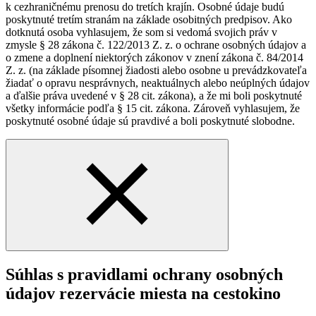
k cezhraničnému prenosu do tretích krajín. Osobné údaje budú
poskytnuté tretím stranám na základe osobitných predpisov. Ako
dotknutá osoba vyhlasujem, že som si vedomá svojich práv v
zmysle § 28 zákona č. 122/2013 Z. z. o ochrane osobných údajov a
o zmene a doplnení niektorých zákonov v znení zákona č. 84/2014
Z. z. (na základe písomnej žiadosti alebo osobne u prevádzkovateľa
žiadať o opravu nesprávnych, neaktuálnych alebo neúplných údajov
a ďalšie práva uvedené v § 28 cit. zákona), a že mi boli poskytnuté
všetky informácie podľa § 15 cit. zákona. Zároveň vyhlasujem, že
poskytnuté osobné údaje sú pravdivé a boli poskytnuté slobodne.
Súhlas s pravidlami ochrany osobných
údajov rezervácie miesta na cestokino