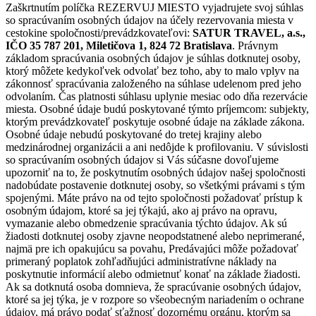
Zaškrtnutím políčka REZERVUJ MIESTO vyjadrujete svoj súhlas
so spracúvaním osobných údajov na účely rezervovania miesta v
cestokine spoločnosti/prevádzkovateľovi:
SATUR TRAVEL, a.s.,
IČO 35 787 201, Miletičova 1, 824 72 Bratislava
. Právnym
základom spracúvania osobných údajov je súhlas dotknutej osoby,
ktorý môžete kedykoľvek odvolať bez toho, aby to malo vplyv na
zákonnosť spracúvania založeného na súhlase udelenom pred jeho
odvolaním. Čas platnosti súhlasu uplynie mesiac odo dňa rezervácie
miesta. Osobné údaje budú poskytované týmto príjemcom: subjekty,
ktorým prevádzkovateľ poskytuje osobné údaje na základe zákona.
Osobné údaje nebudú poskytované do tretej krajiny alebo
medzinárodnej organizácii a ani nedôjde k profilovaniu. V súvislosti
so spracúvaním osobných údajov si Vás súčasne dovoľujeme
upozorniť na to, že poskytnutím osobných údajov našej spoločnosti
nadobúdate postavenie dotknutej osoby, so všetkými právami s tým
spojenými. Máte právo na od tejto spoločnosti požadovať prístup k
osobným údajom, ktoré sa jej týkajú, ako aj právo na opravu,
vymazanie alebo obmedzenie spracúvania týchto údajov. Ak sú
žiadosti dotknutej osoby zjavne neopodstatnené alebo neprimerané,
najmä pre ich opakujúcu sa povahu, Predávajúci môže požadovať
primeraný poplatok zohľadňujúci administratívne náklady na
poskytnutie informácií alebo odmietnuť konať na základe žiadosti.
Ak sa dotknutá osoba domnieva, že spracúvanie osobných údajov,
ktoré sa jej týka, je v rozpore so všeobecným nariadením o ochrane
údajov, má právo podať sťažnosť dozornému orgánu, ktorým sa