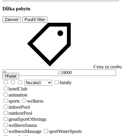
Dĺžka pobytu
Zatvoriť
Použiť filter
Cena za osobu
Hľadať
family
hotelClub
animation
sports
wellness
indoorPool
outdoorPool
greatSportOfferings
wellnessSauna
wellnessMassage
sportWaterSports