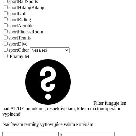
sportBallSports
sportHikingBiking
sportGolf
sportRiding
sportAerobic
sportFitnessRoom
sportTennis
sportDive
sportOther
Priamy let
Filter funguje len
nad AT/DE ponukami, respektíve tam, kde to má touroperátor
vyplnené
Načítavam termíny vyhovujúce vašim kritériám