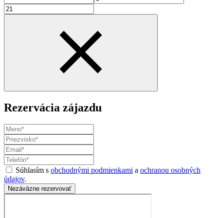
Rezervácia zájazdu
Súhlasím s
obchodnými podmienkami
a
ochranou osobných
údajov
.
Nezáväzne rezervovať