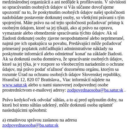
medzinárodnej organizácii a ani nedôjde k profilovaniu. V súvislosti
so spracúvaním osobných údajov si Vás súčasne dovoľujeme
upozorniť na to, že poskytnutím osobných údajov našej spoločnosti
nadobúdate postavenie dotknutej osoby, so všetkými právami s tým
spojenými. Máte právo na od tejto spoločnosti požadovať prístup k
osobným údajom, ktoré sa jej týkajú, ako aj právo na opravu,
vymazanie alebo obmedzenie spracúvania týchto údajov. Ak sú
žiadosti dotknutej osoby zjavne neopodstatnené alebo neprimerané,
najmä pre ich opakujúcu sa povahu, Predávajúci môže požadovať
primeraný poplatok zohľadňujúci administratívne náklady na
poskytnutie informácií alebo odmietnuť konať na základe žiadosti.
Ak sa dotknutá osoba domnieva, že spracúvanie osobných údajov,
ktoré sa jej týka, je v rozpore so všeobecným nariadením o ochrane
údajov, má právo podať sťažnosť dozornému orgánu, ktorým sa
rozumie Úrad na ochranu osobných údajov Slovenskej republiky,
Hraničná 12, 820 07 Bratislava., Viac informácií nájdete na
www.satur.sk
alebo u nami stanovenej zodpovednej osobe
prostredníctvom e-mailovej adresy:
zodpovednaosoba@ba.satur.sk
.
Právo kedykoľvek odvolať súhlas, a to aj pred uplynutím doby, na
ktorú bol tento súhlas udelený, môže dotknutá osoba uplatniť
nasledujúcimi spôsobmi:
a) emailovou správou zaslanou na adresu
zodpovednaosoba@ba.satur.sk