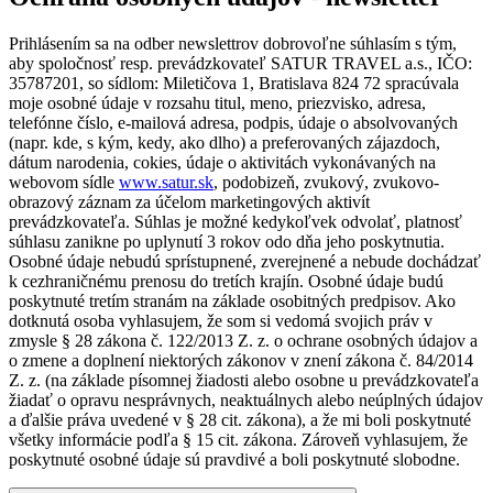
Prihlásením sa na odber newslettrov dobrovoľne súhlasím s tým,
aby spoločnosť resp. prevádzkovateľ SATUR TRAVEL a.s., IČO:
35787201, so sídlom: Miletičova 1, Bratislava 824 72 spracúvala
moje osobné údaje v rozsahu titul, meno, priezvisko, adresa,
telefónne číslo, e-mailová adresa, podpis, údaje o absolvovaných
(napr. kde, s kým, kedy, ako dlho) a preferovaných zájazdoch,
dátum narodenia, cokies, údaje o aktivitách vykonávaných na
webovom sídle
www.satur.sk
, podobizeň, zvukový, zvukovo-
obrazový záznam za účelom marketingových aktivít
prevádzkovateľa. Súhlas je možné kedykoľvek odvolať, platnosť
súhlasu zanikne po uplynutí 3 rokov odo dňa jeho poskytnutia.
Osobné údaje nebudú sprístupnené, zverejnené a nebude dochádzať
k cezhraničnému prenosu do tretích krajín. Osobné údaje budú
poskytnuté tretím stranám na základe osobitných predpisov. Ako
dotknutá osoba vyhlasujem, že som si vedomá svojich práv v
zmysle § 28 zákona č. 122/2013 Z. z. o ochrane osobných údajov a
o zmene a doplnení niektorých zákonov v znení zákona č. 84/2014
Z. z. (na základe písomnej žiadosti alebo osobne u prevádzkovateľa
žiadať o opravu nesprávnych, neaktuálnych alebo neúplných údajov
a ďalšie práva uvedené v § 28 cit. zákona), a že mi boli poskytnuté
všetky informácie podľa § 15 cit. zákona. Zároveň vyhlasujem, že
poskytnuté osobné údaje sú pravdivé a boli poskytnuté slobodne.