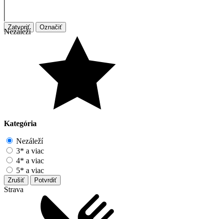
Zatvoriť
Označiť
Nezáleží
Kategória
Nezáleží
3* a viac
4* a viac
5* a viac
Zrušiť
Potvrdiť
Strava