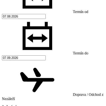
Termín od
Termín do
Doprava / Odchod z
Nezáleží