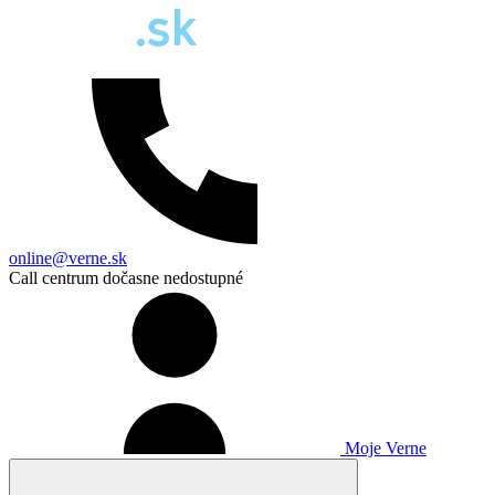
online@verne.sk
Call centrum dočasne nedostupné
Moje Verne