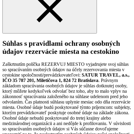
Súhlas s pravidlami ochrany osobných
údajov rezervácie miesta na cestokino
Zaškrtnutím políčka REZERVUJ MIESTO vyjadrujete svoj súhlas
so spracúvaním osobných údajov na účely rezervovania miesta v
cestokine spoločnosti/prevádzkovateľovi:
SATUR TRAVEL, a.s.,
IČO 35 787 201, Miletičova 1, 824 72 Bratislava
. Právnym
základom spracúvania osobných údajov je súhlas dotknutej osoby,
ktorý môžete kedykoľvek odvolať bez toho, aby to malo vplyv na
zákonnosť spracúvania založeného na súhlase udelenom pred jeho
odvolaním. Čas platnosti súhlasu uplynie mesiac odo dňa rezervácie
miesta. Osobné údaje budú poskytované týmto príjemcom: subjekty,
ktorým prevádzkovateľ poskytuje osobné údaje na základe zákona.
Osobné údaje nebudú poskytované do tretej krajiny alebo
medzinárodnej organizácii a ani nedôjde k profilovaniu. V súvislosti
so spracúvaním osobných údajov si Vás súčasne dovoľujeme