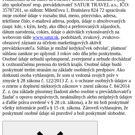
aby spoločnosť resp. prevádzkovateľ SATUR TRAVEL a.s., IČO:
35787201, so sídlom: Miletičova 1, Bratislava 824 72 spracúvala
moje osobné údaje v rozsahu titul, meno, priezvisko, adresa,
telefónne číslo, e-mailová adresa, podpis, údaje o absolvovaných
(napr. kde, s kým, kedy, ako dlho) a preferovaných zájazdoch,
dátum narodenia, cokies, údaje o aktivitách vykonávaných na
webovom sídle
www.satur.sk
, podobizeň, zvukový, zvukovo-
obrazový záznam za účelom marketingových aktivít
prevádzkovateľa. Súhlas je možné kedykoľvek odvolať, platnosť
súhlasu zanikne po uplynutí 3 rokov odo dňa jeho poskytnutia.
Osobné údaje nebudú sprístupnené, zverejnené a nebude dochádzať
k cezhraničnému prenosu do tretích krajín. Osobné údaje budú
poskytnuté tretím stranám na základe osobitných predpisov. Ako
dotknutá osoba vyhlasujem, že som si vedomá svojich práv v
zmysle § 28 zákona č. 122/2013 Z. z. o ochrane osobných údajov a
o zmene a doplnení niektorých zákonov v znení zákona č. 84/2014
Z. z. (na základe písomnej žiadosti alebo osobne u prevádzkovateľa
žiadať o opravu nesprávnych, neaktuálnych alebo neúplných údajov
a ďalšie práva uvedené v § 28 cit. zákona), a že mi boli poskytnuté
všetky informácie podľa § 15 cit. zákona. Zároveň vyhlasujem, že
poskytnuté osobné údaje sú pravdivé a boli poskytnuté slobodne.