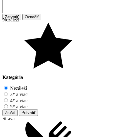
Zatvoriť
Označiť
Nezáleží
Kategória
Nezáleží
3* a viac
4* a viac
5* a viac
Zrušiť
Potvrdiť
Strava