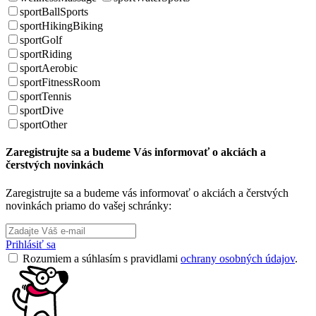
sportBallSports
sportHikingBiking
sportGolf
sportRiding
sportAerobic
sportFitnessRoom
sportTennis
sportDive
sportOther
Zaregistrujte sa a budeme Vás informovať o akciách a
čerstvých novinkách
Zaregistrujte sa a budeme vás informovať o akciách a čerstvých
novinkách priamo do vašej schránky:
Prihlásiť sa
Rozumiem a súhlasím s pravidlami
ochrany osobných údajov
.