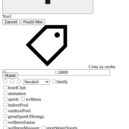
Nocí
Zatvoriť
Použiť filter
Cena za osobu
Hľadať
family
hotelClub
animation
sports
wellness
indoorPool
outdoorPool
greatSportOfferings
wellnessSauna
wellnessMassage
sportWaterSports