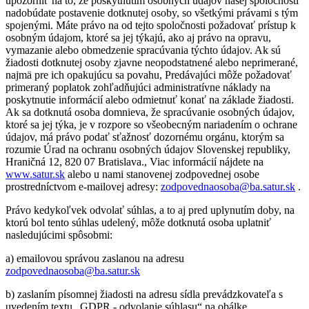
upozorniť na to, že poskytnutím osobných údajov našej spoločnosti
nadobúdate postavenie dotknutej osoby, so všetkými právami s tým
spojenými. Máte právo na od tejto spoločnosti požadovať prístup k
osobným údajom, ktoré sa jej týkajú, ako aj právo na opravu,
vymazanie alebo obmedzenie spracúvania týchto údajov. Ak sú
žiadosti dotknutej osoby zjavne neopodstatnené alebo neprimerané,
najmä pre ich opakujúcu sa povahu, Predávajúci môže požadovať
primeraný poplatok zohľadňujúci administratívne náklady na
poskytnutie informácií alebo odmietnuť konať na základe žiadosti.
Ak sa dotknutá osoba domnieva, že spracúvanie osobných údajov,
ktoré sa jej týka, je v rozpore so všeobecným nariadením o ochrane
údajov, má právo podať sťažnosť dozornému orgánu, ktorým sa
rozumie Úrad na ochranu osobných údajov Slovenskej republiky,
Hraničná 12, 820 07 Bratislava., Viac informácií nájdete na
www.satur.sk
alebo u nami stanovenej zodpovednej osobe
prostredníctvom e-mailovej adresy:
zodpovednaosoba@ba.satur.sk
.
Právo kedykoľvek odvolať súhlas, a to aj pred uplynutím doby, na
ktorú bol tento súhlas udelený, môže dotknutá osoba uplatniť
nasledujúcimi spôsobmi:
a) emailovou správou zaslanou na adresu
zodpovednaosoba@ba.satur.sk
b) zaslaním písomnej žiadosti na adresu sídla prevádzkovateľa s
uvedením textu „GDPR - odvolanie súhlasu“ na obálke.