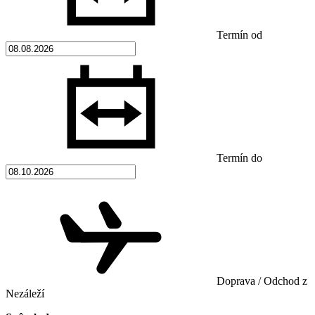
Termín od
Termín do
Doprava / Odchod z
Nezáleží