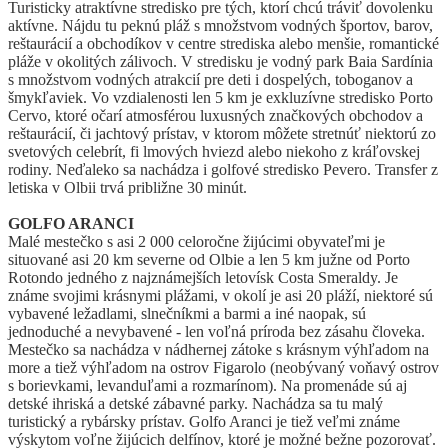
Turisticky atraktívne stredisko pre tých, ktorí chcú tráviť dovolenku
aktívne. Nájdu tu peknú pláž s množstvom vodných športov, barov,
reštaurácií a obchodíkov v centre strediska alebo menšie, romantické
pláže v okolitých zálivoch. V stredisku je vodný park Baia Sardínia
s množstvom vodných atrakcií pre deti i dospelých, toboganov a
šmykľaviek. Vo vzdialenosti len 5 km je exkluzívne stredisko Porto
Cervo, ktoré očarí atmosférou luxusných značkových obchodov a
reštaurácií, či jachtový prístav, v ktorom môžete stretnúť niektorú zo
svetových celebrít, fi lmových hviezd alebo niekoho z kráľovskej
rodiny. Neďaleko sa nachádza i golfové stredisko Pevero. Transfer z
letiska v Olbii trvá približne 30 minút.
GOLFO ARANCI
Malé mestečko s asi 2 000 celoročne žijúcimi obyvateľmi je
situované asi 20 km severne od Olbie a len 5 km južne od Porto
Rotondo jedného z najznámejších letovísk Costa Smeraldy. Je
známe svojimi krásnymi plážami, v okolí je asi 20 pláží, niektoré sú
vybavené ležadlami, slnečníkmi a barmi a iné naopak, sú
jednoduché a nevybavené - len voľná príroda bez zásahu človeka.
Mestečko sa nachádza v nádhernej zátoke s krásnym výhľadom na
more a tiež výhľadom na ostrov Figarolo (neobývaný voňavý ostrov
s borievkami, levanduľami a rozmarínom). Na promenáde sú aj
detské ihriská a detské zábavné parky. Nachádza sa tu malý
turistický a rybársky prístav. Golfo Aranci je tiež veľmi známe
výskytom voľne žijúcich delfínov, ktoré je možné bežne pozorovať.