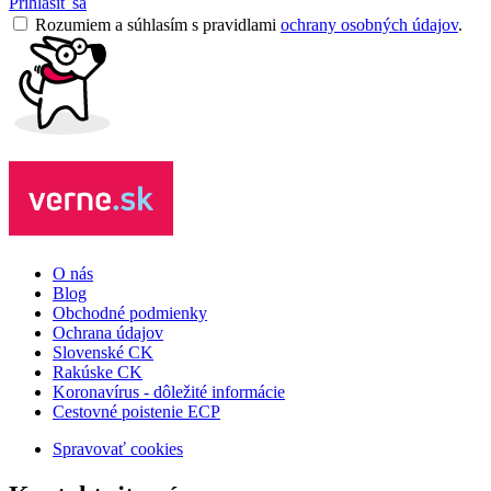
Prihlásiť sa
Rozumiem a súhlasím s pravidlami
ochrany osobných údajov
.
O nás
Blog
Obchodné podmienky
Ochrana údajov
Slovenské CK
Rakúske CK
Koronavírus - dôležité informácie
Cestovné poistenie ECP
Spravovať cookies