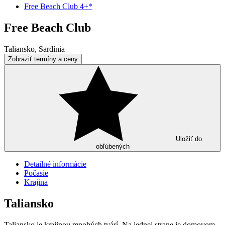
Free Beach Club 4+*
Free Beach Club
Taliansko, Sardínia
Zobraziť termíny a ceny
Uložiť do
obľúbených
Detailné informácie
Počasie
Krajina
Taliansko
Taliansko je krajinou mnohých tvárí. Na jednej strane je domovom