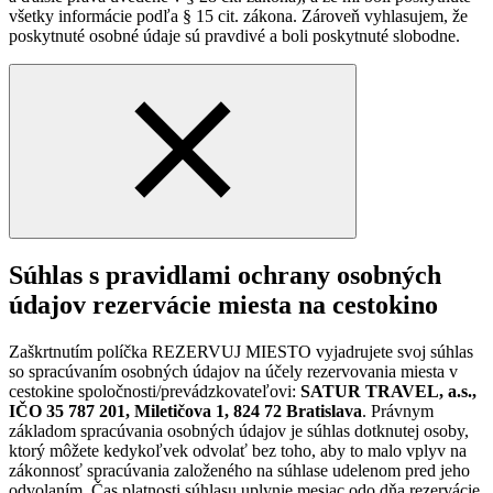
všetky informácie podľa § 15 cit. zákona. Zároveň vyhlasujem, že
poskytnuté osobné údaje sú pravdivé a boli poskytnuté slobodne.
Súhlas s pravidlami ochrany osobných
údajov rezervácie miesta na cestokino
Zaškrtnutím políčka REZERVUJ MIESTO vyjadrujete svoj súhlas
so spracúvaním osobných údajov na účely rezervovania miesta v
cestokine spoločnosti/prevádzkovateľovi:
SATUR TRAVEL, a.s.,
IČO 35 787 201, Miletičova 1, 824 72 Bratislava
. Právnym
základom spracúvania osobných údajov je súhlas dotknutej osoby,
ktorý môžete kedykoľvek odvolať bez toho, aby to malo vplyv na
zákonnosť spracúvania založeného na súhlase udelenom pred jeho
odvolaním. Čas platnosti súhlasu uplynie mesiac odo dňa rezervácie