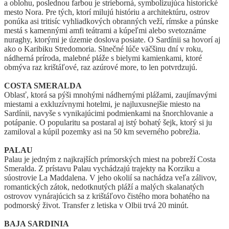
a oblohu, poslednou farbou je strieborná, symbolizujúca historické
mesto Nora. Pre tých, ktorí milujú históriu a architektúru, ostrov
ponúka asi tritisíc vyhliadkových obranných veží, rímske a púnske
mestá s kamennými amfi teátrami a kúpeľmi alebo svetoznáme
nuraghy, ktorými je územie doslova posiate. O Sardínii sa hovorí aj
ako o Karibiku Stredomoria. Slnečné lúče väčšinu dní v roku,
nádherná príroda, malebné pláže s bielymi kamienkami, ktoré
obmýva raz krištáľové, raz azúrové more, to len potvrdzujú.
COSTA SMERALDA
Oblasť, ktorá sa pýši mnohými nádhernými plážami, zaujímavými
miestami a exkluzívnymi hotelmi, je najluxusnejšie miesto na
Sardínii, navyše s vynikajúcimi podmienkami na šnorchlovanie a
potápanie. O popularitu sa postaral aj istý bohatý šejk, ktorý si ju
zamiloval a kúpil pozemky asi na 50 km severného pobrežia.
PALAU
Palau je jedným z najkrajších prímorských miest na pobreží Costa
Smeralda. Z prístavu Palau vychádzajú trajekty na Korziku a
súostrovie La Maddalena. V jeho okolií sa nachádza veľa zálivov,
romantických zátok, nedotknutých pláží a malých skalanatých
ostrovov vynárajúcich sa z krištáľovo čistého mora bohatého na
podmorský život. Transfer z letiska v Olbii trvá 20 minút.
BAJA SARDINIA