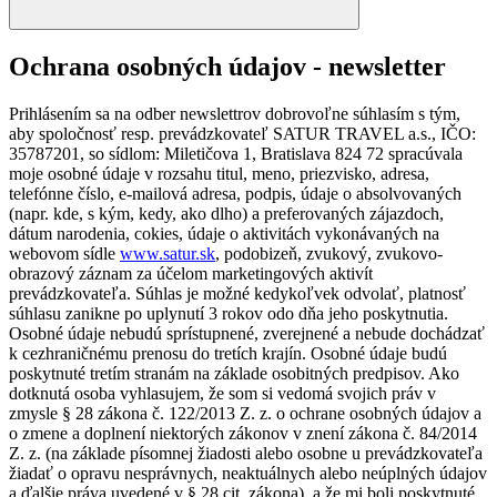
Ochrana osobných údajov - newsletter
Prihlásením sa na odber newslettrov dobrovoľne súhlasím s tým,
aby spoločnosť resp. prevádzkovateľ SATUR TRAVEL a.s., IČO:
35787201, so sídlom: Miletičova 1, Bratislava 824 72 spracúvala
moje osobné údaje v rozsahu titul, meno, priezvisko, adresa,
telefónne číslo, e-mailová adresa, podpis, údaje o absolvovaných
(napr. kde, s kým, kedy, ako dlho) a preferovaných zájazdoch,
dátum narodenia, cokies, údaje o aktivitách vykonávaných na
webovom sídle
www.satur.sk
, podobizeň, zvukový, zvukovo-
obrazový záznam za účelom marketingových aktivít
prevádzkovateľa. Súhlas je možné kedykoľvek odvolať, platnosť
súhlasu zanikne po uplynutí 3 rokov odo dňa jeho poskytnutia.
Osobné údaje nebudú sprístupnené, zverejnené a nebude dochádzať
k cezhraničnému prenosu do tretích krajín. Osobné údaje budú
poskytnuté tretím stranám na základe osobitných predpisov. Ako
dotknutá osoba vyhlasujem, že som si vedomá svojich práv v
zmysle § 28 zákona č. 122/2013 Z. z. o ochrane osobných údajov a
o zmene a doplnení niektorých zákonov v znení zákona č. 84/2014
Z. z. (na základe písomnej žiadosti alebo osobne u prevádzkovateľa
žiadať o opravu nesprávnych, neaktuálnych alebo neúplných údajov
a ďalšie práva uvedené v § 28 cit. zákona), a že mi boli poskytnuté