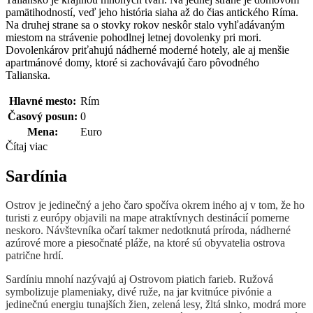
pamätihodností, veď jeho história siaha až do čias antického Ríma.
Na druhej strane sa o stovky rokov neskôr stalo vyhľadávaným
miestom na strávenie pohodlnej letnej dovolenky pri mori.
Dovolenkárov priťahujú nádherné moderné hotely, ale aj menšie
apartmánové domy, ktoré si zachovávajú čaro pôvodného
Talianska.
Hlavné mesto:
Rím
Časový posun:
0
Mena:
Euro
Čítaj viac
Sardínia
Ostrov je jedinečný a jeho čaro spočíva okrem iného aj v tom, že ho
turisti z európy objavili na mape atraktívnych destinácií pomerne
neskoro. Návštevníka očarí takmer nedotknutá príroda, nádherné
azúrové more a piesočnaté pláže, na ktoré sú obyvatelia ostrova
patrične hrdí.
Sardíniu mnohí nazývajú aj Ostrovom piatich farieb. Ružová
symbolizuje plameniaky, divé ruže, na jar kvitnúce pivónie a
jedinečnú energiu tunajších žien, zelená lesy, žltá slnko, modrá more