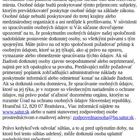
miesta. Osobné údaje budú poskytované týmto príjemcom: subjekty,
ktorým prevádzkovateľ poskytuje osobné údaje na základe zákona.
Osobné údaje nebudú poskytované do tretej krajiny alebo
medzinárodnej organizácii a ani nedôjde k profilovaniu. V súvislosti
so spracúvaním osobných údajov si Vás súčasne dovoľujeme
upozorniť na to, že poskytnutím osobných údajov našej spoločnosti
nadobúdate postavenie dotknutej osoby, so všetkými právami s tým
spojenými. Máte právo na od tejto spoločnosti požadovať prístup k
osobným údajom, ktoré sa jej týkajú, ako aj právo na opravu,
vymazanie alebo obmedzenie spracúvania týchto údajov. Ak sú
žiadosti dotknutej osoby zjavne neopodstatnené alebo neprimerané,
najmä pre ich opakujúcu sa povahu, Predávajúci môže požadovať
primeraný poplatok zohľadňujúci administratívne náklady na
poskytnutie informácií alebo odmietnuť konať na základe žiadosti.
Ak sa dotknutá osoba domnieva, že spracúvanie osobných údajov,
ktoré sa jej týka, je v rozpore so všeobecným nariadením o ochrane
údajov, má právo podať sťažnosť dozornému orgánu, ktorým sa
rozumie Úrad na ochranu osobných údajov Slovenskej republiky,
Hraničná 12, 820 07 Bratislava., Viac informácií nájdete na
www.satur.sk
alebo u nami stanovenej zodpovednej osobe
prostredníctvom e-mailovej adresy:
zodpovednaosoba@ba.satur.sk
.
Právo kedykoľvek odvolať súhlas, a to aj pred uplynutím doby, na
ktorú bol tento súhlas udelený, môže dotknutá osoba uplatniť
nasledujúcimi spôsobmi: