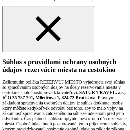
Súhlas s pravidlami ochrany osobných
údajov rezervácie miesta na cestokino
Zaškrtnutím políčka REZERVUJ MIESTO vyjadrujete svoj súhlas
so spracúvaním osobných údajov na účely rezervovania miesta v
cestokine spoločnosti/prevádzkovateľovi:
SATUR TRAVEL, a.s.,
IČO 35 787 201, Miletičova 1, 824 72 Bratislava
. Právnym
základom spracúvania osobných údajov je súhlas dotknutej osoby,
ktorý môžete kedykoľvek odvolať bez toho, aby to malo vplyv na
zákonnosť spracúvania založeného na súhlase udelenom pred jeho
odvolaním. Čas platnosti súhlasu uplynie mesiac odo dňa rezervácie
miesta. Osobné údaje budú poskytované týmto príjemcom: subjekty,
ktorým prevádzkovateľ poskytuje osobné údaje na základe zákona.