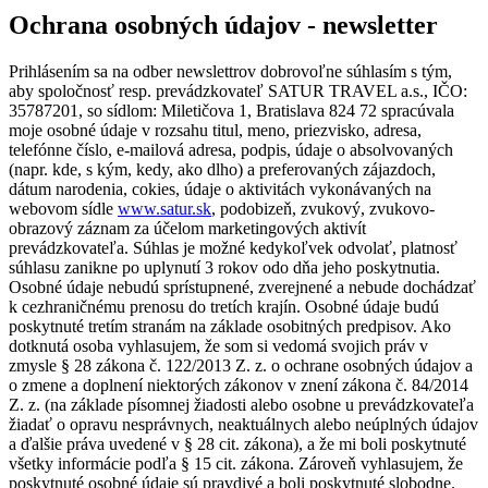
Ochrana osobných údajov - newsletter
Prihlásením sa na odber newslettrov dobrovoľne súhlasím s tým,
aby spoločnosť resp. prevádzkovateľ SATUR TRAVEL a.s., IČO:
35787201, so sídlom: Miletičova 1, Bratislava 824 72 spracúvala
moje osobné údaje v rozsahu titul, meno, priezvisko, adresa,
telefónne číslo, e-mailová adresa, podpis, údaje o absolvovaných
(napr. kde, s kým, kedy, ako dlho) a preferovaných zájazdoch,
dátum narodenia, cokies, údaje o aktivitách vykonávaných na
webovom sídle
www.satur.sk
, podobizeň, zvukový, zvukovo-
obrazový záznam za účelom marketingových aktivít
prevádzkovateľa. Súhlas je možné kedykoľvek odvolať, platnosť
súhlasu zanikne po uplynutí 3 rokov odo dňa jeho poskytnutia.
Osobné údaje nebudú sprístupnené, zverejnené a nebude dochádzať
k cezhraničnému prenosu do tretích krajín. Osobné údaje budú
poskytnuté tretím stranám na základe osobitných predpisov. Ako
dotknutá osoba vyhlasujem, že som si vedomá svojich práv v
zmysle § 28 zákona č. 122/2013 Z. z. o ochrane osobných údajov a
o zmene a doplnení niektorých zákonov v znení zákona č. 84/2014
Z. z. (na základe písomnej žiadosti alebo osobne u prevádzkovateľa
žiadať o opravu nesprávnych, neaktuálnych alebo neúplných údajov
a ďalšie práva uvedené v § 28 cit. zákona), a že mi boli poskytnuté
všetky informácie podľa § 15 cit. zákona. Zároveň vyhlasujem, že
poskytnuté osobné údaje sú pravdivé a boli poskytnuté slobodne.