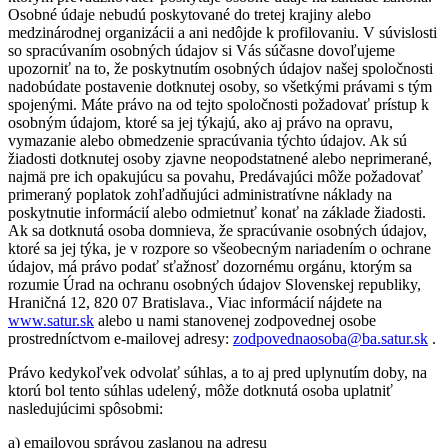
Osobné údaje nebudú poskytované do tretej krajiny alebo
medzinárodnej organizácii a ani nedôjde k profilovaniu. V súvislosti
so spracúvaním osobných údajov si Vás súčasne dovoľujeme
upozorniť na to, že poskytnutím osobných údajov našej spoločnosti
nadobúdate postavenie dotknutej osoby, so všetkými právami s tým
spojenými. Máte právo na od tejto spoločnosti požadovať prístup k
osobným údajom, ktoré sa jej týkajú, ako aj právo na opravu,
vymazanie alebo obmedzenie spracúvania týchto údajov. Ak sú
žiadosti dotknutej osoby zjavne neopodstatnené alebo neprimerané,
najmä pre ich opakujúcu sa povahu, Predávajúci môže požadovať
primeraný poplatok zohľadňujúci administratívne náklady na
poskytnutie informácií alebo odmietnuť konať na základe žiadosti.
Ak sa dotknutá osoba domnieva, že spracúvanie osobných údajov,
ktoré sa jej týka, je v rozpore so všeobecným nariadením o ochrane
údajov, má právo podať sťažnosť dozornému orgánu, ktorým sa
rozumie Úrad na ochranu osobných údajov Slovenskej republiky,
Hraničná 12, 820 07 Bratislava., Viac informácií nájdete na
www.satur.sk
alebo u nami stanovenej zodpovednej osobe
prostredníctvom e-mailovej adresy:
zodpovednaosoba@ba.satur.sk
.
Právo kedykoľvek odvolať súhlas, a to aj pred uplynutím doby, na
ktorú bol tento súhlas udelený, môže dotknutá osoba uplatniť
nasledujúcimi spôsobmi:
a) emailovou správou zaslanou na adresu