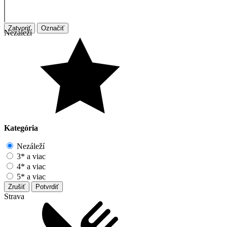
Zatvoriť
Označiť
Nezáleží
Kategória
Nezáleží
3* a viac
4* a viac
5* a viac
Zrušiť
Potvrdiť
Strava