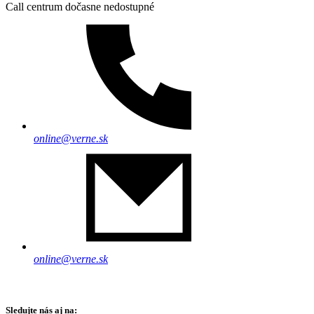
Call centrum dočasne nedostupné
online@verne.sk
online@verne.sk
Sledujte nás aj na: