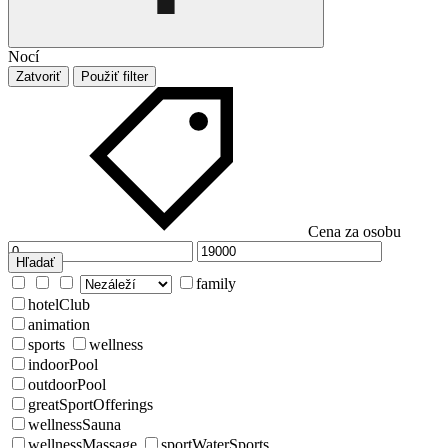
Nocí
Zatvoriť
Použiť filter
Cena za osobu
Hľadať
family
hotelClub
animation
sports
wellness
indoorPool
outdoorPool
greatSportOfferings
wellnessSauna
wellnessMassage
sportWaterSports