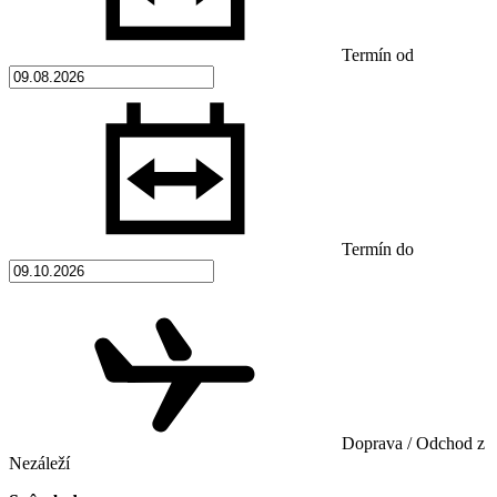
Termín od
Termín do
Doprava / Odchod z
Nezáleží