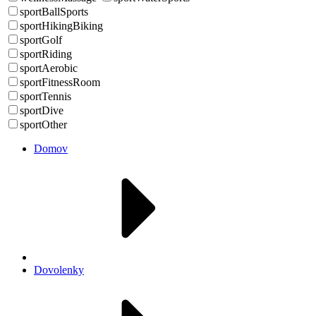
sportBallSports
sportHikingBiking
sportGolf
sportRiding
sportAerobic
sportFitnessRoom
sportTennis
sportDive
sportOther
Domov
Dovolenky