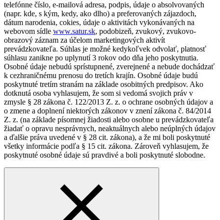
telefónne číslo, e-mailová adresa, podpis, údaje o absolvovaných
(napr. kde, s kým, kedy, ako dlho) a preferovaných zájazdoch,
dátum narodenia, cokies, údaje o aktivitách vykonávaných na
webovom sídle
www.satur.sk
, podobizeň, zvukový, zvukovo-
obrazový záznam za účelom marketingových aktivít
prevádzkovateľa. Súhlas je možné kedykoľvek odvolať, platnosť
súhlasu zanikne po uplynutí 3 rokov odo dňa jeho poskytnutia.
Osobné údaje nebudú sprístupnené, zverejnené a nebude dochádzať
k cezhraničnému prenosu do tretích krajín. Osobné údaje budú
poskytnuté tretím stranám na základe osobitných predpisov. Ako
dotknutá osoba vyhlasujem, že som si vedomá svojich práv v
zmysle § 28 zákona č. 122/2013 Z. z. o ochrane osobných údajov a
o zmene a doplnení niektorých zákonov v znení zákona č. 84/2014
Z. z. (na základe písomnej žiadosti alebo osobne u prevádzkovateľa
žiadať o opravu nesprávnych, neaktuálnych alebo neúplných údajov
a ďalšie práva uvedené v § 28 cit. zákona), a že mi boli poskytnuté
všetky informácie podľa § 15 cit. zákona. Zároveň vyhlasujem, že
poskytnuté osobné údaje sú pravdivé a boli poskytnuté slobodne.