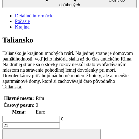
Uložiť do
obľúbených
Detailné informácie
Počasie
Krajina
Taliansko
Taliansko je krajinou mnohých tvárí. Na jednej strane je domovom
pamätihodností, veď jeho história siaha až do čias antického Ríma.
Na druhej strane sa o stovky rokov neskôr stalo vyhľadávaným
miestom na strávenie pohodlnej letnej dovolenky pri mori.
Dovolenkárov priťahujú nádherné moderné hotely, ale aj menšie
apartmánové domy, ktoré si zachovávajú čaro pôvodného
Talianska.
Hlavné mesto:
Rím
Časový posun:
0
Mena:
Euro