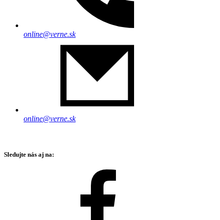
online@verne.sk
online@verne.sk
Sledujte nás aj na: