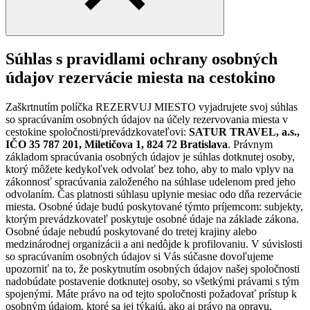
Súhlas s pravidlami ochrany osobných
údajov rezervácie miesta na cestokino
Zaškrtnutím políčka REZERVUJ MIESTO vyjadrujete svoj súhlas
so spracúvaním osobných údajov na účely rezervovania miesta v
cestokine spoločnosti/prevádzkovateľovi:
SATUR TRAVEL, a.s.,
IČO 35 787 201, Miletičova 1, 824 72 Bratislava
. Právnym
základom spracúvania osobných údajov je súhlas dotknutej osoby,
ktorý môžete kedykoľvek odvolať bez toho, aby to malo vplyv na
zákonnosť spracúvania založeného na súhlase udelenom pred jeho
odvolaním. Čas platnosti súhlasu uplynie mesiac odo dňa rezervácie
miesta. Osobné údaje budú poskytované týmto príjemcom: subjekty,
ktorým prevádzkovateľ poskytuje osobné údaje na základe zákona.
Osobné údaje nebudú poskytované do tretej krajiny alebo
medzinárodnej organizácii a ani nedôjde k profilovaniu. V súvislosti
so spracúvaním osobných údajov si Vás súčasne dovoľujeme
upozorniť na to, že poskytnutím osobných údajov našej spoločnosti
nadobúdate postavenie dotknutej osoby, so všetkými právami s tým
spojenými. Máte právo na od tejto spoločnosti požadovať prístup k
osobným údajom, ktoré sa jej týkajú, ako aj právo na opravu,