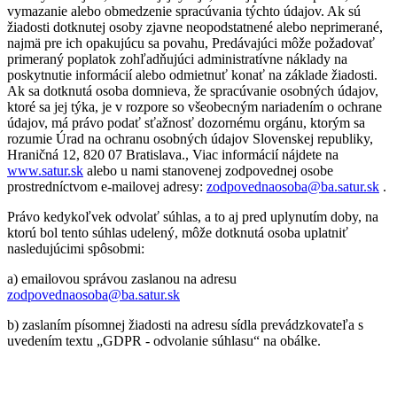
vymazanie alebo obmedzenie spracúvania týchto údajov. Ak sú
žiadosti dotknutej osoby zjavne neopodstatnené alebo neprimerané,
najmä pre ich opakujúcu sa povahu, Predávajúci môže požadovať
primeraný poplatok zohľadňujúci administratívne náklady na
poskytnutie informácií alebo odmietnuť konať na základe žiadosti.
Ak sa dotknutá osoba domnieva, že spracúvanie osobných údajov,
ktoré sa jej týka, je v rozpore so všeobecným nariadením o ochrane
údajov, má právo podať sťažnosť dozornému orgánu, ktorým sa
rozumie Úrad na ochranu osobných údajov Slovenskej republiky,
Hraničná 12, 820 07 Bratislava., Viac informácií nájdete na
www.satur.sk
alebo u nami stanovenej zodpovednej osobe
prostredníctvom e-mailovej adresy:
zodpovednaosoba@ba.satur.sk
.
Právo kedykoľvek odvolať súhlas, a to aj pred uplynutím doby, na
ktorú bol tento súhlas udelený, môže dotknutá osoba uplatniť
nasledujúcimi spôsobmi:
a) emailovou správou zaslanou na adresu
zodpovednaosoba@ba.satur.sk
b) zaslaním písomnej žiadosti na adresu sídla prevádzkovateľa s
uvedením textu „GDPR - odvolanie súhlasu“ na obálke.