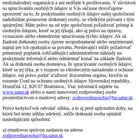
medzinárodnej organizácii a ani nedôjde k profilovaniu. V súvislosti
so spracúvaním osobných údajov si Vás súčasne dovoľujeme
upozorniť na to, že poskytnutím osobných údajov našej spoločnosti
nadobúdate postavenie dotknutej osoby, so všetkými právami s tým
spojenými. Máte právo na od tejto spoločnosti požadovať prístup k
osobným údajom, ktoré sa jej týkajú, ako aj právo na opravu,
vymazanie alebo obmedzenie spracúvania týchto údajov. Ak sú
žiadosti dotknutej osoby zjavne neopodstatnené alebo neprimerané,
najmä pre ich opakujúcu sa povahu, Predávajúci môže požadovať
primeraný poplatok zohľadňujúci administratívne náklady na
poskytnutie informácií alebo odmietnuť konať na základe žiadosti.
Ak sa dotknutá osoba domnieva, že spracúvanie osobných údajov,
ktoré sa jej týka, je v rozpore so všeobecným nariadením o ochrane
údajov, má právo podať sťažnosť dozornému orgánu, ktorým sa
rozumie Úrad na ochranu osobných údajov Slovenskej republiky,
Hraničná 12, 820 07 Bratislava., Viac informácií nájdete na
www.satur.sk
alebo u nami stanovenej zodpovednej osobe
prostredníctvom e-mailovej adresy:
zodpovednaosoba@ba.satur.sk
.
Právo kedykoľvek odvolať súhlas, a to aj pred uplynutím doby, na
ktorú bol tento súhlas udelený, môže dotknutá osoba uplatniť
nasledujúcimi spôsobmi:
a) emailovou správou zaslanou na adresu
zodpovednaosoba@ba.satur.sk