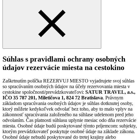
Súhlas s pravidlami ochrany osobných
údajov rezervácie miesta na cestokino
Zaškrtnutím políčka REZERVUJ MIESTO vyjadrujete svoj súhlas
so spracúvaním osobných údajov na účely rezervovania miesta v
cestokine spoločnosti/prevádzkovateľovi:
SATUR TRAVEL, a.s.,
IČO 35 787 201, Miletičova 1, 824 72 Bratislava
. Právnym
základom spracúvania osobných údajov je súhlas dotknutej osoby,
ktorý môžete kedykoľvek odvolať bez toho, aby to malo vplyv na
zákonnosť spracúvania založeného na súhlase udelenom pred jeho
odvolaním. Čas platnosti súhlasu uplynie mesiac odo dňa rezervácie
miesta. Osobné údaje budú poskytované týmto príjemcom: subjekty,
ktorým prevádzkovateľ poskytuje osobné údaje na základe zákona.
Osobné údaje nebudú poskytované do tretej krajiny alebo