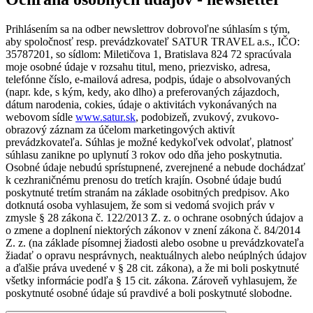
Prihlásením sa na odber newslettrov dobrovoľne súhlasím s tým,
aby spoločnosť resp. prevádzkovateľ SATUR TRAVEL a.s., IČO:
35787201, so sídlom: Miletičova 1, Bratislava 824 72 spracúvala
moje osobné údaje v rozsahu titul, meno, priezvisko, adresa,
telefónne číslo, e-mailová adresa, podpis, údaje o absolvovaných
(napr. kde, s kým, kedy, ako dlho) a preferovaných zájazdoch,
dátum narodenia, cokies, údaje o aktivitách vykonávaných na
webovom sídle
www.satur.sk
, podobizeň, zvukový, zvukovo-
obrazový záznam za účelom marketingových aktivít
prevádzkovateľa. Súhlas je možné kedykoľvek odvolať, platnosť
súhlasu zanikne po uplynutí 3 rokov odo dňa jeho poskytnutia.
Osobné údaje nebudú sprístupnené, zverejnené a nebude dochádzať
k cezhraničnému prenosu do tretích krajín. Osobné údaje budú
poskytnuté tretím stranám na základe osobitných predpisov. Ako
dotknutá osoba vyhlasujem, že som si vedomá svojich práv v
zmysle § 28 zákona č. 122/2013 Z. z. o ochrane osobných údajov a
o zmene a doplnení niektorých zákonov v znení zákona č. 84/2014
Z. z. (na základe písomnej žiadosti alebo osobne u prevádzkovateľa
žiadať o opravu nesprávnych, neaktuálnych alebo neúplných údajov
a ďalšie práva uvedené v § 28 cit. zákona), a že mi boli poskytnuté
všetky informácie podľa § 15 cit. zákona. Zároveň vyhlasujem, že
poskytnuté osobné údaje sú pravdivé a boli poskytnuté slobodne.