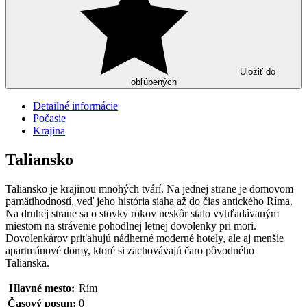
Uložiť do
obľúbených
Detailné informácie
Počasie
Krajina
Taliansko
Taliansko je krajinou mnohých tvárí. Na jednej strane je domovom
pamätihodností, veď jeho história siaha až do čias antického Ríma.
Na druhej strane sa o stovky rokov neskôr stalo vyhľadávaným
miestom na strávenie pohodlnej letnej dovolenky pri mori.
Dovolenkárov priťahujú nádherné moderné hotely, ale aj menšie
apartmánové domy, ktoré si zachovávajú čaro pôvodného
Talianska.
Hlavné mesto:
Rím
Časový posun:
0