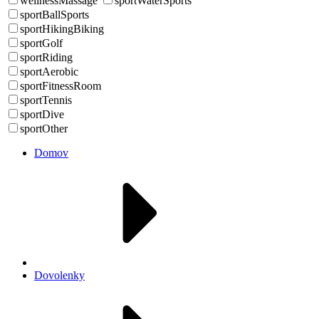
wellnessMassage
sportWaterSports
sportBallSports
sportHikingBiking
sportGolf
sportRiding
sportAerobic
sportFitnessRoom
sportTennis
sportDive
sportOther
Domov
Dovolenky