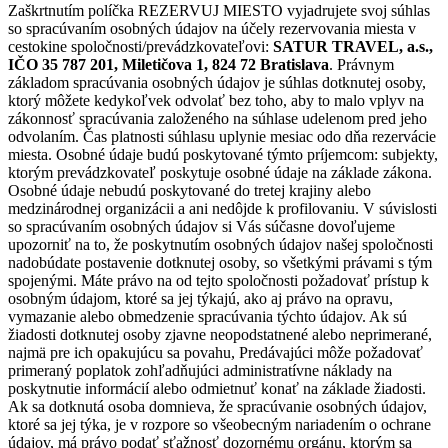
Zaškrtnutím políčka REZERVUJ MIESTO vyjadrujete svoj súhlas
so spracúvaním osobných údajov na účely rezervovania miesta v
cestokine spoločnosti/prevádzkovateľovi:
SATUR TRAVEL, a.s.,
IČO 35 787 201, Miletičova 1, 824 72 Bratislava
. Právnym
základom spracúvania osobných údajov je súhlas dotknutej osoby,
ktorý môžete kedykoľvek odvolať bez toho, aby to malo vplyv na
zákonnosť spracúvania založeného na súhlase udelenom pred jeho
odvolaním. Čas platnosti súhlasu uplynie mesiac odo dňa rezervácie
miesta. Osobné údaje budú poskytované týmto príjemcom: subjekty,
ktorým prevádzkovateľ poskytuje osobné údaje na základe zákona.
Osobné údaje nebudú poskytované do tretej krajiny alebo
medzinárodnej organizácii a ani nedôjde k profilovaniu. V súvislosti
so spracúvaním osobných údajov si Vás súčasne dovoľujeme
upozorniť na to, že poskytnutím osobných údajov našej spoločnosti
nadobúdate postavenie dotknutej osoby, so všetkými právami s tým
spojenými. Máte právo na od tejto spoločnosti požadovať prístup k
osobným údajom, ktoré sa jej týkajú, ako aj právo na opravu,
vymazanie alebo obmedzenie spracúvania týchto údajov. Ak sú
žiadosti dotknutej osoby zjavne neopodstatnené alebo neprimerané,
najmä pre ich opakujúcu sa povahu, Predávajúci môže požadovať
primeraný poplatok zohľadňujúci administratívne náklady na
poskytnutie informácií alebo odmietnuť konať na základe žiadosti.
Ak sa dotknutá osoba domnieva, že spracúvanie osobných údajov,
ktoré sa jej týka, je v rozpore so všeobecným nariadením o ochrane
údajov, má právo podať sťažnosť dozornému orgánu, ktorým sa