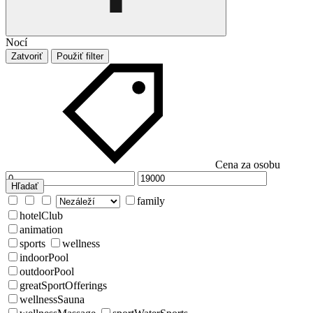
Nocí
Zatvoriť
Použiť filter
Cena za osobu
Hľadať
family
hotelClub
animation
sports
wellness
indoorPool
outdoorPool
greatSportOfferings
wellnessSauna