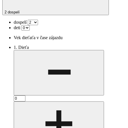
2 dospelí
dospelí
deti
Vek dieťaťa v čase zájazdu
1. Dieťa