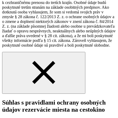
k cezhraničnému prenosu do tretích krajín. Osobné údaje budú
poskytnuté tretím stranám na základe osobitných predpisov. Ako
dotknutá osoba vyhlasujem, že som si vedomá svojich práv v
zmysle § 28 zákona č. 122/2013 Z. z. o ochrane osobných údajov a
o zmene a doplnení niektorých zákonov v znení zákona č. 84/2014
Z. z. (na základe písomnej žiadosti alebo osobne u prevádzkovateľa
žiadať o opravu nesprávnych, neaktuálnych alebo neúplných údajov
a ďalšie práva uvedené v § 28 cit. zákona), a že mi boli poskytnuté
všetky informácie podľa § 15 cit. zákona. Zároveň vyhlasujem, že
poskytnuté osobné údaje sú pravdivé a boli poskytnuté slobodne.
Súhlas s pravidlami ochrany osobných
údajov rezervácie miesta na cestokino