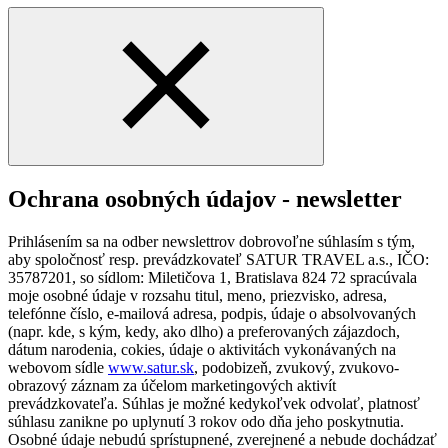
Ochrana osobných údajov - newsletter
Prihlásením sa na odber newslettrov dobrovoľne súhlasím s tým,
aby spoločnosť resp. prevádzkovateľ SATUR TRAVEL a.s., IČO:
35787201, so sídlom: Miletičova 1, Bratislava 824 72 spracúvala
moje osobné údaje v rozsahu titul, meno, priezvisko, adresa,
telefónne číslo, e-mailová adresa, podpis, údaje o absolvovaných
(napr. kde, s kým, kedy, ako dlho) a preferovaných zájazdoch,
dátum narodenia, cokies, údaje o aktivitách vykonávaných na
webovom sídle
www.satur.sk
, podobizeň, zvukový, zvukovo-
obrazový záznam za účelom marketingových aktivít
prevádzkovateľa. Súhlas je možné kedykoľvek odvolať, platnosť
súhlasu zanikne po uplynutí 3 rokov odo dňa jeho poskytnutia.
Osobné údaje nebudú sprístupnené, zverejnené a nebude dochádzať