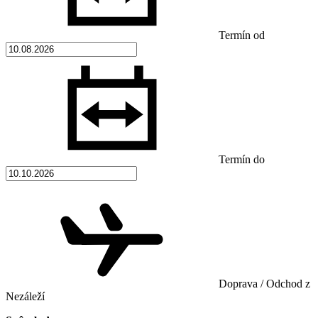
Termín od
Termín do
Doprava / Odchod z
Nezáleží