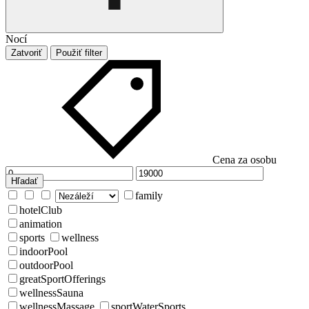
Nocí
Zatvoriť
Použiť filter
Cena za osobu
Hľadať
family
hotelClub
animation
sports
wellness
indoorPool
outdoorPool
greatSportOfferings
wellnessSauna
wellnessMassage
sportWaterSports