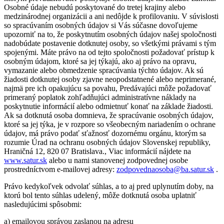
Osobné údaje nebudú poskytované do tretej krajiny alebo
medzinárodnej organizácii a ani nedôjde k profilovaniu. V súvislosti
so spracúvaním osobných údajov si Vás súčasne dovoľujeme
upozorniť na to, že poskytnutím osobných údajov našej spoločnosti
nadobúdate postavenie dotknutej osoby, so všetkými právami s tým
spojenými. Máte právo na od tejto spoločnosti požadovať prístup k
osobným údajom, ktoré sa jej týkajú, ako aj právo na opravu,
vymazanie alebo obmedzenie spracúvania týchto údajov. Ak sú
žiadosti dotknutej osoby zjavne neopodstatnené alebo neprimerané,
najmä pre ich opakujúcu sa povahu, Predávajúci môže požadovať
primeraný poplatok zohľadňujúci administratívne náklady na
poskytnutie informácií alebo odmietnuť konať na základe žiadosti.
Ak sa dotknutá osoba domnieva, že spracúvanie osobných údajov,
ktoré sa jej týka, je v rozpore so všeobecným nariadením o ochrane
údajov, má právo podať sťažnosť dozornému orgánu, ktorým sa
rozumie Úrad na ochranu osobných údajov Slovenskej republiky,
Hraničná 12, 820 07 Bratislava., Viac informácií nájdete na
www.satur.sk
alebo u nami stanovenej zodpovednej osobe
prostredníctvom e-mailovej adresy:
zodpovednaosoba@ba.satur.sk
.
Právo kedykoľvek odvolať súhlas, a to aj pred uplynutím doby, na
ktorú bol tento súhlas udelený, môže dotknutá osoba uplatniť
nasledujúcimi spôsobmi:
a) emailovou správou zaslanou na adresu