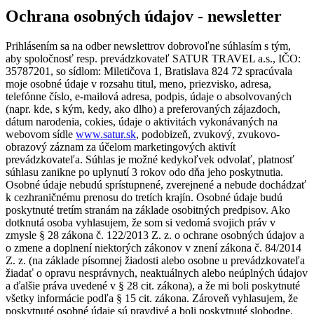
Ochrana osobných údajov - newsletter
Prihlásením sa na odber newslettrov dobrovoľne súhlasím s tým,
aby spoločnosť resp. prevádzkovateľ SATUR TRAVEL a.s., IČO:
35787201, so sídlom: Miletičova 1, Bratislava 824 72 spracúvala
moje osobné údaje v rozsahu titul, meno, priezvisko, adresa,
telefónne číslo, e-mailová adresa, podpis, údaje o absolvovaných
(napr. kde, s kým, kedy, ako dlho) a preferovaných zájazdoch,
dátum narodenia, cokies, údaje o aktivitách vykonávaných na
webovom sídle
www.satur.sk
, podobizeň, zvukový, zvukovo-
obrazový záznam za účelom marketingových aktivít
prevádzkovateľa. Súhlas je možné kedykoľvek odvolať, platnosť
súhlasu zanikne po uplynutí 3 rokov odo dňa jeho poskytnutia.
Osobné údaje nebudú sprístupnené, zverejnené a nebude dochádzať
k cezhraničnému prenosu do tretích krajín. Osobné údaje budú
poskytnuté tretím stranám na základe osobitných predpisov. Ako
dotknutá osoba vyhlasujem, že som si vedomá svojich práv v
zmysle § 28 zákona č. 122/2013 Z. z. o ochrane osobných údajov a
o zmene a doplnení niektorých zákonov v znení zákona č. 84/2014
Z. z. (na základe písomnej žiadosti alebo osobne u prevádzkovateľa
žiadať o opravu nesprávnych, neaktuálnych alebo neúplných údajov
a ďalšie práva uvedené v § 28 cit. zákona), a že mi boli poskytnuté
všetky informácie podľa § 15 cit. zákona. Zároveň vyhlasujem, že
poskytnuté osobné údaje sú pravdivé a boli poskytnuté slobodne.