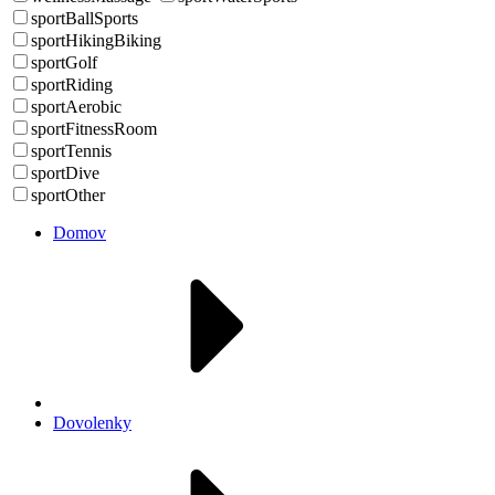
sportBallSports
sportHikingBiking
sportGolf
sportRiding
sportAerobic
sportFitnessRoom
sportTennis
sportDive
sportOther
Domov
Dovolenky