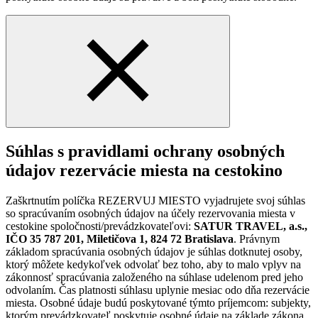
Súhlas s pravidlami ochrany osobných
údajov rezervácie miesta na cestokino
Zaškrtnutím políčka REZERVUJ MIESTO vyjadrujete svoj súhlas
so spracúvaním osobných údajov na účely rezervovania miesta v
cestokine spoločnosti/prevádzkovateľovi:
SATUR TRAVEL, a.s.,
IČO 35 787 201, Miletičova 1, 824 72 Bratislava
. Právnym
základom spracúvania osobných údajov je súhlas dotknutej osoby,
ktorý môžete kedykoľvek odvolať bez toho, aby to malo vplyv na
zákonnosť spracúvania založeného na súhlase udelenom pred jeho
odvolaním. Čas platnosti súhlasu uplynie mesiac odo dňa rezervácie
miesta. Osobné údaje budú poskytované týmto príjemcom: subjekty,
ktorým prevádzkovateľ poskytuje osobné údaje na základe zákona.