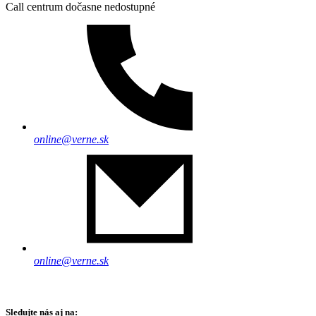
Call centrum dočasne nedostupné
online@verne.sk
online@verne.sk
Sledujte nás aj na: