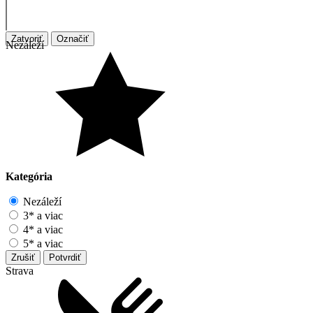
Zatvoriť
Označiť
Nezáleží
Kategória
Nezáleží
3* a viac
4* a viac
5* a viac
Zrušiť
Potvrdiť
Strava