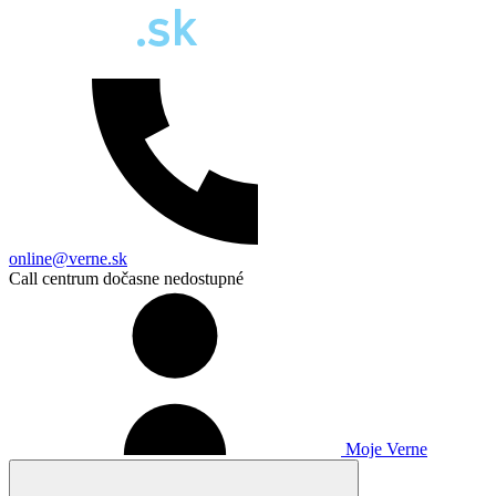
online@verne.sk
Call centrum dočasne nedostupné
Moje Verne