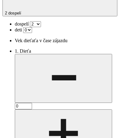
2 dospelí
dospelí
deti
Vek dieťaťa v čase zájazdu
1. Dieťa