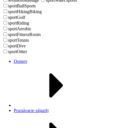
wellnessMassage
sportWaterSports
sportBallSports
sportHikingBiking
sportGolf
sportRiding
sportAerobic
sportFitnessRoom
sportTennis
sportDive
sportOther
Domov
Poznávacie zájazdy