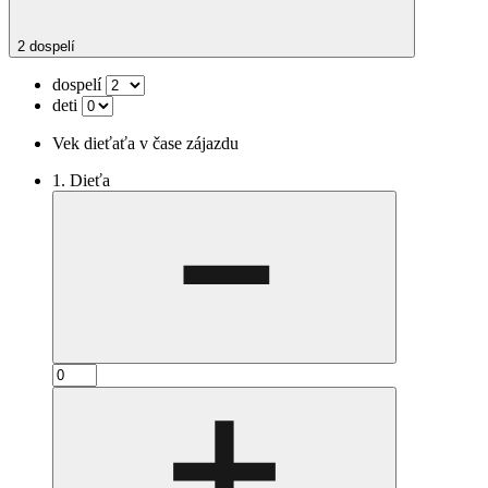
2 dospelí
dospelí
deti
Vek dieťaťa v čase zájazdu
1. Dieťa