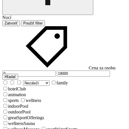
Nocí
Zatvoriť
Použiť filter
Cena za osobu
Hľadať
family
hotelClub
animation
sports
wellness
indoorPool
outdoorPool
greatSportOfferings
wellnessSauna