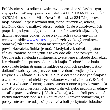
Prihlásením sa na odber newslettrov dobrovoľne súhlasím s tým,
aby spoločnosť resp. prevádzkovateľ SATUR TRAVEL a.s., IČO:
35787201, so sídlom: Miletičova 1, Bratislava 824 72 spracúvala
moje osobné údaje v rozsahu titul, meno, priezvisko, adresa,
telefónne číslo, e-mailová adresa, podpis, údaje o absolvovaných
(napr. kde, s kým, kedy, ako dlho) a preferovaných zájazdoch,
dátum narodenia, cokies, údaje o aktivitách vykonávaných na
webovom sídle
www.satur.sk
, podobizeň, zvukový, zvukovo-
obrazový záznam za účelom marketingových aktivít
prevádzkovateľa. Súhlas je možné kedykoľvek odvolať, platnosť
súhlasu zanikne po uplynutí 3 rokov odo dňa jeho poskytnutia.
Osobné údaje nebudú sprístupnené, zverejnené a nebude dochádzať
k cezhraničnému prenosu do tretích krajín. Osobné údaje budú
poskytnuté tretím stranám na základe osobitných predpisov. Ako
dotknutá osoba vyhlasujem, že som si vedomá svojich práv v
zmysle § 28 zákona č. 122/2013 Z. z. o ochrane osobných údajov a
o zmene a doplnení niektorých zákonov v znení zákona č. 84/2014
Z. z. (na základe písomnej žiadosti alebo osobne u prevádzkovateľa
žiadať o opravu nesprávnych, neaktuálnych alebo neúplných údajov
a ďalšie práva uvedené v § 28 cit. zákona), a že mi boli poskytnuté
všetky informácie podľa § 15 cit. zákona. Zároveň vyhlasujem, že
poskytnuté osobné údaje sú pravdivé a boli poskytnuté slobodne.