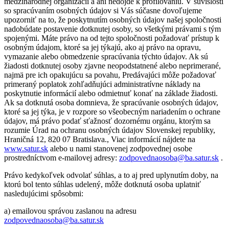
medzinárodnej organizácii a ani nedôjde k profilovaniu. V súvislosti
so spracúvaním osobných údajov si Vás súčasne dovoľujeme
upozorniť na to, že poskytnutím osobných údajov našej spoločnosti
nadobúdate postavenie dotknutej osoby, so všetkými právami s tým
spojenými. Máte právo na od tejto spoločnosti požadovať prístup k
osobným údajom, ktoré sa jej týkajú, ako aj právo na opravu,
vymazanie alebo obmedzenie spracúvania týchto údajov. Ak sú
žiadosti dotknutej osoby zjavne neopodstatnené alebo neprimerané,
najmä pre ich opakujúcu sa povahu, Predávajúci môže požadovať
primeraný poplatok zohľadňujúci administratívne náklady na
poskytnutie informácií alebo odmietnuť konať na základe žiadosti.
Ak sa dotknutá osoba domnieva, že spracúvanie osobných údajov,
ktoré sa jej týka, je v rozpore so všeobecným nariadením o ochrane
údajov, má právo podať sťažnosť dozornému orgánu, ktorým sa
rozumie Úrad na ochranu osobných údajov Slovenskej republiky,
Hraničná 12, 820 07 Bratislava., Viac informácií nájdete na
www.satur.sk
alebo u nami stanovenej zodpovednej osobe
prostredníctvom e-mailovej adresy:
zodpovednaosoba@ba.satur.sk
.
Právo kedykoľvek odvolať súhlas, a to aj pred uplynutím doby, na
ktorú bol tento súhlas udelený, môže dotknutá osoba uplatniť
nasledujúcimi spôsobmi:
a) emailovou správou zaslanou na adresu
zodpovednaosoba@ba.satur.sk