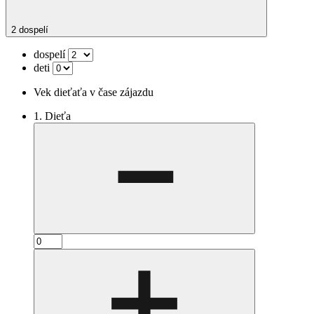
2 dospelí
dospelí
deti
Vek dieťaťa v čase zájazdu
1. Dieťa