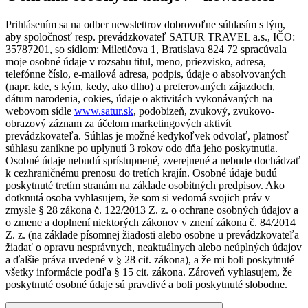
Prihlásením sa na odber newslettrov dobrovoľne súhlasím s tým,
aby spoločnosť resp. prevádzkovateľ SATUR TRAVEL a.s., IČO:
35787201, so sídlom: Miletičova 1, Bratislava 824 72 spracúvala
moje osobné údaje v rozsahu titul, meno, priezvisko, adresa,
telefónne číslo, e-mailová adresa, podpis, údaje o absolvovaných
(napr. kde, s kým, kedy, ako dlho) a preferovaných zájazdoch,
dátum narodenia, cokies, údaje o aktivitách vykonávaných na
webovom sídle
www.satur.sk
, podobizeň, zvukový, zvukovo-
obrazový záznam za účelom marketingových aktivít
prevádzkovateľa. Súhlas je možné kedykoľvek odvolať, platnosť
súhlasu zanikne po uplynutí 3 rokov odo dňa jeho poskytnutia.
Osobné údaje nebudú sprístupnené, zverejnené a nebude dochádzať
k cezhraničnému prenosu do tretích krajín. Osobné údaje budú
poskytnuté tretím stranám na základe osobitných predpisov. Ako
dotknutá osoba vyhlasujem, že som si vedomá svojich práv v
zmysle § 28 zákona č. 122/2013 Z. z. o ochrane osobných údajov a
o zmene a doplnení niektorých zákonov v znení zákona č. 84/2014
Z. z. (na základe písomnej žiadosti alebo osobne u prevádzkovateľa
žiadať o opravu nesprávnych, neaktuálnych alebo neúplných údajov
a ďalšie práva uvedené v § 28 cit. zákona), a že mi boli poskytnuté
všetky informácie podľa § 15 cit. zákona. Zároveň vyhlasujem, že
poskytnuté osobné údaje sú pravdivé a boli poskytnuté slobodne.