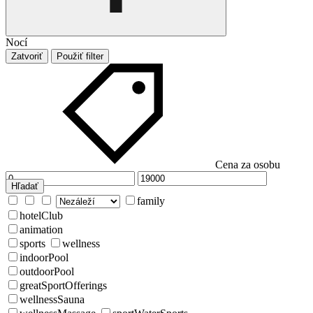
Nocí
Zatvoriť
Použiť filter
Cena za osobu
Hľadať
family
hotelClub
animation
sports
wellness
indoorPool
outdoorPool
greatSportOfferings
wellnessSauna