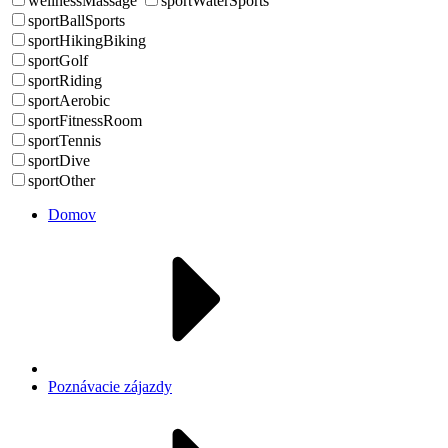
wellnessMassage
sportWaterSports
sportBallSports
sportHikingBiking
sportGolf
sportRiding
sportAerobic
sportFitnessRoom
sportTennis
sportDive
sportOther
Domov
Poznávacie zájazdy