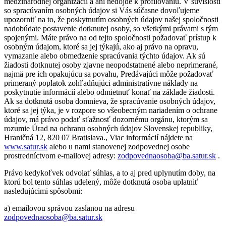
medzinárodnej organizácii a ani nedôjde k profilovaniu. V súvislosti
so spracúvaním osobných údajov si Vás súčasne dovoľujeme
upozorniť na to, že poskytnutím osobných údajov našej spoločnosti
nadobúdate postavenie dotknutej osoby, so všetkými právami s tým
spojenými. Máte právo na od tejto spoločnosti požadovať prístup k
osobným údajom, ktoré sa jej týkajú, ako aj právo na opravu,
vymazanie alebo obmedzenie spracúvania týchto údajov. Ak sú
žiadosti dotknutej osoby zjavne neopodstatnené alebo neprimerané,
najmä pre ich opakujúcu sa povahu, Predávajúci môže požadovať
primeraný poplatok zohľadňujúci administratívne náklady na
poskytnutie informácií alebo odmietnuť konať na základe žiadosti.
Ak sa dotknutá osoba domnieva, že spracúvanie osobných údajov,
ktoré sa jej týka, je v rozpore so všeobecným nariadením o ochrane
údajov, má právo podať sťažnosť dozornému orgánu, ktorým sa
rozumie Úrad na ochranu osobných údajov Slovenskej republiky,
Hraničná 12, 820 07 Bratislava., Viac informácií nájdete na
www.satur.sk
alebo u nami stanovenej zodpovednej osobe
prostredníctvom e-mailovej adresy:
zodpovednaosoba@ba.satur.sk
.
Právo kedykoľvek odvolať súhlas, a to aj pred uplynutím doby, na
ktorú bol tento súhlas udelený, môže dotknutá osoba uplatniť
nasledujúcimi spôsobmi:
a) emailovou správou zaslanou na adresu
zodpovednaosoba@ba.satur.sk