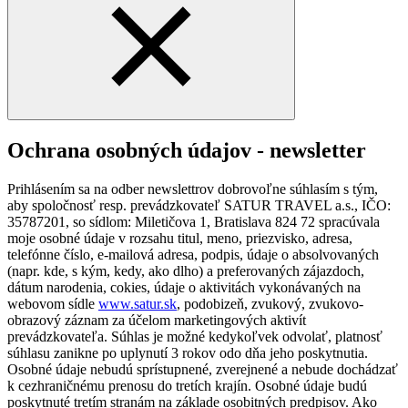
Ochrana osobných údajov - newsletter
Prihlásením sa na odber newslettrov dobrovoľne súhlasím s tým,
aby spoločnosť resp. prevádzkovateľ SATUR TRAVEL a.s., IČO:
35787201, so sídlom: Miletičova 1, Bratislava 824 72 spracúvala
moje osobné údaje v rozsahu titul, meno, priezvisko, adresa,
telefónne číslo, e-mailová adresa, podpis, údaje o absolvovaných
(napr. kde, s kým, kedy, ako dlho) a preferovaných zájazdoch,
dátum narodenia, cokies, údaje o aktivitách vykonávaných na
webovom sídle
www.satur.sk
, podobizeň, zvukový, zvukovo-
obrazový záznam za účelom marketingových aktivít
prevádzkovateľa. Súhlas je možné kedykoľvek odvolať, platnosť
súhlasu zanikne po uplynutí 3 rokov odo dňa jeho poskytnutia.
Osobné údaje nebudú sprístupnené, zverejnené a nebude dochádzať
k cezhraničnému prenosu do tretích krajín. Osobné údaje budú
poskytnuté tretím stranám na základe osobitných predpisov. Ako