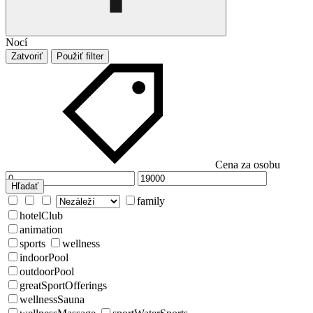
Nocí
Zatvoriť
Použiť filter
Cena za osobu
Hľadať
family
hotelClub
animation
sports
wellness
indoorPool
outdoorPool
greatSportOfferings
wellnessSauna