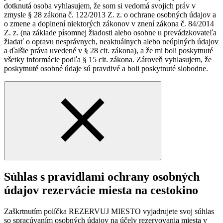
dotknutá osoba vyhlasujem, že som si vedomá svojich práv v
zmysle § 28 zákona č. 122/2013 Z. z. o ochrane osobných údajov a
o zmene a doplnení niektorých zákonov v znení zákona č. 84/2014
Z. z. (na základe písomnej žiadosti alebo osobne u prevádzkovateľa
žiadať o opravu nesprávnych, neaktuálnych alebo neúplných údajov
a ďalšie práva uvedené v § 28 cit. zákona), a že mi boli poskytnuté
všetky informácie podľa § 15 cit. zákona. Zároveň vyhlasujem, že
poskytnuté osobné údaje sú pravdivé a boli poskytnuté slobodne.
Súhlas s pravidlami ochrany osobných
údajov rezervácie miesta na cestokino
Zaškrtnutím políčka REZERVUJ MIESTO vyjadrujete svoj súhlas
so spracúvaním osobných údajov na účely rezervovania miesta v