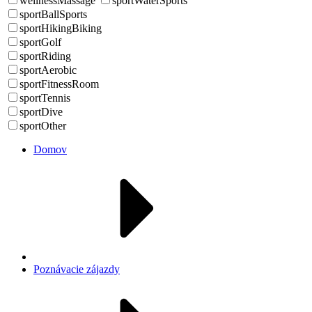
wellnessMassage
sportWaterSports
sportBallSports
sportHikingBiking
sportGolf
sportRiding
sportAerobic
sportFitnessRoom
sportTennis
sportDive
sportOther
Domov
Poznávacie zájazdy