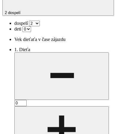
2 dospelí
dospelí
deti
Vek dieťaťa v čase zájazdu
1. Dieťa