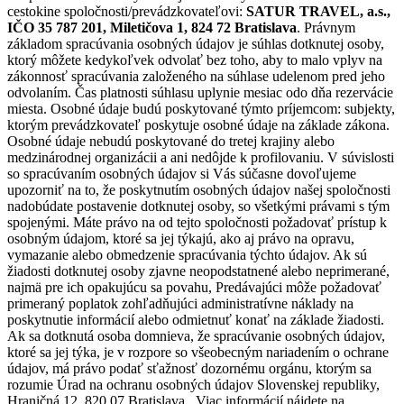
cestokine spoločnosti/prevádzkovateľovi:
SATUR TRAVEL, a.s.,
IČO 35 787 201, Miletičova 1, 824 72 Bratislava
. Právnym
základom spracúvania osobných údajov je súhlas dotknutej osoby,
ktorý môžete kedykoľvek odvolať bez toho, aby to malo vplyv na
zákonnosť spracúvania založeného na súhlase udelenom pred jeho
odvolaním. Čas platnosti súhlasu uplynie mesiac odo dňa rezervácie
miesta. Osobné údaje budú poskytované týmto príjemcom: subjekty,
ktorým prevádzkovateľ poskytuje osobné údaje na základe zákona.
Osobné údaje nebudú poskytované do tretej krajiny alebo
medzinárodnej organizácii a ani nedôjde k profilovaniu. V súvislosti
so spracúvaním osobných údajov si Vás súčasne dovoľujeme
upozorniť na to, že poskytnutím osobných údajov našej spoločnosti
nadobúdate postavenie dotknutej osoby, so všetkými právami s tým
spojenými. Máte právo na od tejto spoločnosti požadovať prístup k
osobným údajom, ktoré sa jej týkajú, ako aj právo na opravu,
vymazanie alebo obmedzenie spracúvania týchto údajov. Ak sú
žiadosti dotknutej osoby zjavne neopodstatnené alebo neprimerané,
najmä pre ich opakujúcu sa povahu, Predávajúci môže požadovať
primeraný poplatok zohľadňujúci administratívne náklady na
poskytnutie informácií alebo odmietnuť konať na základe žiadosti.
Ak sa dotknutá osoba domnieva, že spracúvanie osobných údajov,
ktoré sa jej týka, je v rozpore so všeobecným nariadením o ochrane
údajov, má právo podať sťažnosť dozornému orgánu, ktorým sa
rozumie Úrad na ochranu osobných údajov Slovenskej republiky,
Hraničná 12, 820 07 Bratislava., Viac informácií nájdete na