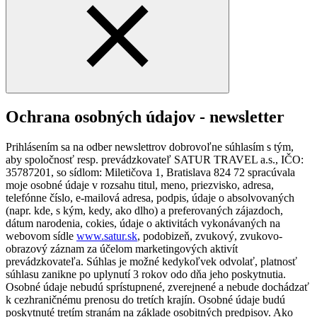
Ochrana osobných údajov - newsletter
Prihlásením sa na odber newslettrov dobrovoľne súhlasím s tým,
aby spoločnosť resp. prevádzkovateľ SATUR TRAVEL a.s., IČO:
35787201, so sídlom: Miletičova 1, Bratislava 824 72 spracúvala
moje osobné údaje v rozsahu titul, meno, priezvisko, adresa,
telefónne číslo, e-mailová adresa, podpis, údaje o absolvovaných
(napr. kde, s kým, kedy, ako dlho) a preferovaných zájazdoch,
dátum narodenia, cokies, údaje o aktivitách vykonávaných na
webovom sídle
www.satur.sk
, podobizeň, zvukový, zvukovo-
obrazový záznam za účelom marketingových aktivít
prevádzkovateľa. Súhlas je možné kedykoľvek odvolať, platnosť
súhlasu zanikne po uplynutí 3 rokov odo dňa jeho poskytnutia.
Osobné údaje nebudú sprístupnené, zverejnené a nebude dochádzať
k cezhraničnému prenosu do tretích krajín. Osobné údaje budú
poskytnuté tretím stranám na základe osobitných predpisov. Ako