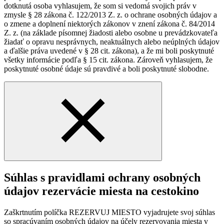
dotknutá osoba vyhlasujem, že som si vedomá svojich práv v
zmysle § 28 zákona č. 122/2013 Z. z. o ochrane osobných údajov a
o zmene a doplnení niektorých zákonov v znení zákona č. 84/2014
Z. z. (na základe písomnej žiadosti alebo osobne u prevádzkovateľa
žiadať o opravu nesprávnych, neaktuálnych alebo neúplných údajov
a ďalšie práva uvedené v § 28 cit. zákona), a že mi boli poskytnuté
všetky informácie podľa § 15 cit. zákona. Zároveň vyhlasujem, že
poskytnuté osobné údaje sú pravdivé a boli poskytnuté slobodne.
Súhlas s pravidlami ochrany osobných
údajov rezervácie miesta na cestokino
Zaškrtnutím políčka REZERVUJ MIESTO vyjadrujete svoj súhlas
so spracúvaním osobných údajov na účely rezervovania miesta v