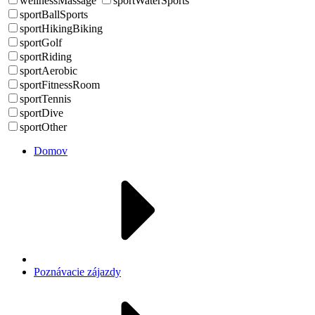
wellnessMassage
sportWaterSports
sportBallSports
sportHikingBiking
sportGolf
sportRiding
sportAerobic
sportFitnessRoom
sportTennis
sportDive
sportOther
Domov
Poznávacie zájazdy