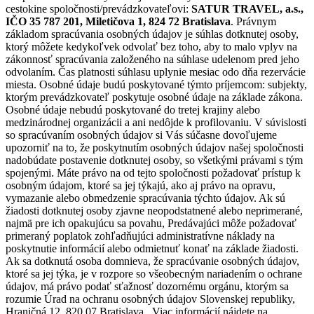
cestokine spoločnosti/prevádzkovateľovi:
SATUR TRAVEL, a.s.,
IČO 35 787 201, Miletičova 1, 824 72 Bratislava
. Právnym
základom spracúvania osobných údajov je súhlas dotknutej osoby,
ktorý môžete kedykoľvek odvolať bez toho, aby to malo vplyv na
zákonnosť spracúvania založeného na súhlase udelenom pred jeho
odvolaním. Čas platnosti súhlasu uplynie mesiac odo dňa rezervácie
miesta. Osobné údaje budú poskytované týmto príjemcom: subjekty,
ktorým prevádzkovateľ poskytuje osobné údaje na základe zákona.
Osobné údaje nebudú poskytované do tretej krajiny alebo
medzinárodnej organizácii a ani nedôjde k profilovaniu. V súvislosti
so spracúvaním osobných údajov si Vás súčasne dovoľujeme
upozorniť na to, že poskytnutím osobných údajov našej spoločnosti
nadobúdate postavenie dotknutej osoby, so všetkými právami s tým
spojenými. Máte právo na od tejto spoločnosti požadovať prístup k
osobným údajom, ktoré sa jej týkajú, ako aj právo na opravu,
vymazanie alebo obmedzenie spracúvania týchto údajov. Ak sú
žiadosti dotknutej osoby zjavne neopodstatnené alebo neprimerané,
najmä pre ich opakujúcu sa povahu, Predávajúci môže požadovať
primeraný poplatok zohľadňujúci administratívne náklady na
poskytnutie informácií alebo odmietnuť konať na základe žiadosti.
Ak sa dotknutá osoba domnieva, že spracúvanie osobných údajov,
ktoré sa jej týka, je v rozpore so všeobecným nariadením o ochrane
údajov, má právo podať sťažnosť dozornému orgánu, ktorým sa
rozumie Úrad na ochranu osobných údajov Slovenskej republiky,
Hraničná 12, 820 07 Bratislava., Viac informácií nájdete na