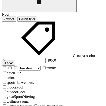
Nocí
Zatvoriť
Použiť filter
Cena za osobu
Hľadať
family
hotelClub
animation
sports
wellness
indoorPool
outdoorPool
greatSportOfferings
wellnessSauna