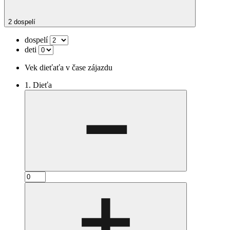
2 dospelí
dospelí
deti
Vek dieťaťa v čase zájazdu
1. Dieťa