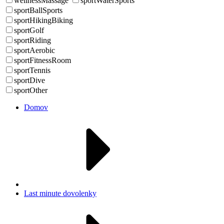
wellnessMassage
sportWaterSports
sportBallSports
sportHikingBiking
sportGolf
sportRiding
sportAerobic
sportFitnessRoom
sportTennis
sportDive
sportOther
Domov
Last minute dovolenky