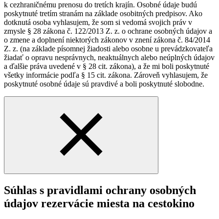
k cezhraničnému prenosu do tretích krajín. Osobné údaje budú
poskytnuté tretím stranám na základe osobitných predpisov. Ako
dotknutá osoba vyhlasujem, že som si vedomá svojich práv v
zmysle § 28 zákona č. 122/2013 Z. z. o ochrane osobných údajov a
o zmene a doplnení niektorých zákonov v znení zákona č. 84/2014
Z. z. (na základe písomnej žiadosti alebo osobne u prevádzkovateľa
žiadať o opravu nesprávnych, neaktuálnych alebo neúplných údajov
a ďalšie práva uvedené v § 28 cit. zákona), a že mi boli poskytnuté
všetky informácie podľa § 15 cit. zákona. Zároveň vyhlasujem, že
poskytnuté osobné údaje sú pravdivé a boli poskytnuté slobodne.
Súhlas s pravidlami ochrany osobných
údajov rezervácie miesta na cestokino