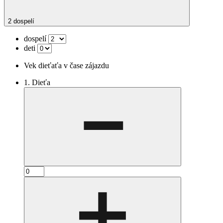
2 dospelí
dospelí
deti
Vek dieťaťa v čase zájazdu
1. Dieťa