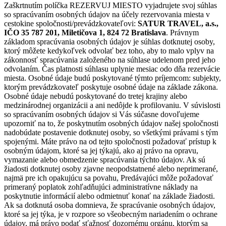
Zaškrtnutím políčka REZERVUJ MIESTO vyjadrujete svoj súhlas
so spracúvaním osobných údajov na účely rezervovania miesta v
cestokine spoločnosti/prevádzkovateľovi:
SATUR TRAVEL, a.s.,
IČO 35 787 201, Miletičova 1, 824 72 Bratislava
. Právnym
základom spracúvania osobných údajov je súhlas dotknutej osoby,
ktorý môžete kedykoľvek odvolať bez toho, aby to malo vplyv na
zákonnosť spracúvania založeného na súhlase udelenom pred jeho
odvolaním. Čas platnosti súhlasu uplynie mesiac odo dňa rezervácie
miesta. Osobné údaje budú poskytované týmto príjemcom: subjekty,
ktorým prevádzkovateľ poskytuje osobné údaje na základe zákona.
Osobné údaje nebudú poskytované do tretej krajiny alebo
medzinárodnej organizácii a ani nedôjde k profilovaniu. V súvislosti
so spracúvaním osobných údajov si Vás súčasne dovoľujeme
upozorniť na to, že poskytnutím osobných údajov našej spoločnosti
nadobúdate postavenie dotknutej osoby, so všetkými právami s tým
spojenými. Máte právo na od tejto spoločnosti požadovať prístup k
osobným údajom, ktoré sa jej týkajú, ako aj právo na opravu,
vymazanie alebo obmedzenie spracúvania týchto údajov. Ak sú
žiadosti dotknutej osoby zjavne neopodstatnené alebo neprimerané,
najmä pre ich opakujúcu sa povahu, Predávajúci môže požadovať
primeraný poplatok zohľadňujúci administratívne náklady na
poskytnutie informácií alebo odmietnuť konať na základe žiadosti.
Ak sa dotknutá osoba domnieva, že spracúvanie osobných údajov,
ktoré sa jej týka, je v rozpore so všeobecným nariadením o ochrane
údajov, má právo podať sťažnosť dozornému orgánu, ktorým sa