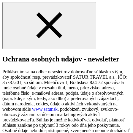
Ochrana osobných údajov - newsletter
Prihlásením sa na odber newslettrov dobrovoľne súhlasím s tým,
aby spoločnosť resp. prevádzkovateľ SATUR TRAVEL a.s., IČO:
35787201, so sídlom: Miletičova 1, Bratislava 824 72 spracúvala
moje osobné údaje v rozsahu titul, meno, priezvisko, adresa,
telefónne číslo, e-mailová adresa, podpis, údaje o absolvovaných
(napr. kde, s kým, kedy, ako dlho) a preferovaných zájazdoch,
dátum narodenia, cokies, údaje o aktivitách vykonávaných na
webovom sídle
www.satur.sk
, podobizeň, zvukový, zvukovo-
obrazový záznam za účelom marketingových aktivít
prevádzkovateľa. Súhlas je možné kedykoľvek odvolať, platnosť
súhlasu zanikne po uplynutí 3 rokov odo dňa jeho poskytnutia.
Osobné údaje nebudú sprístupnené, zverejnené a nebude dochádzať