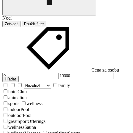
Nocí
Zatvoriť
Použiť filter
Cena za osobu
Hľadať
family
hotelClub
animation
sports
wellness
indoorPool
outdoorPool
greatSportOfferings
wellnessSauna