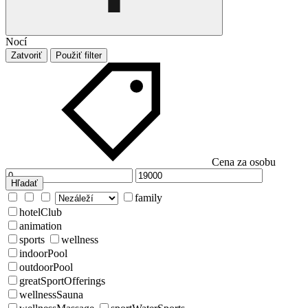
Nocí
Zatvoriť
Použiť filter
Cena za osobu
Hľadať
family
hotelClub
animation
sports
wellness
indoorPool
outdoorPool
greatSportOfferings
wellnessSauna