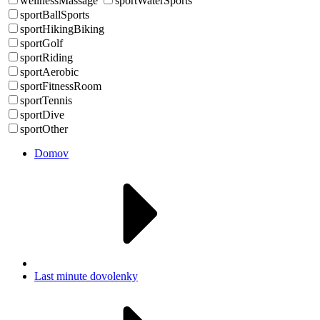
wellnessMassage
sportWaterSports
sportBallSports
sportHikingBiking
sportGolf
sportRiding
sportAerobic
sportFitnessRoom
sportTennis
sportDive
sportOther
Domov
Last minute dovolenky