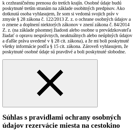
k cezhraničnému prenosu do tretích krajín. Osobné údaje budú
poskytnuté tretím stranám na základe osobitných predpisov. Ako
dotknutá osoba vyhlasujem, že som si vedomá svojich práv v
zmysle § 28 zákona č. 122/2013 Z. z. o ochrane osobných údajov a
o zmene a doplnení niektorých zákonov v znení zákona č. 84/2014
Z. z. (na základe písomnej žiadosti alebo osobne u prevádzkovateľa
žiadať o opravu nesprávnych, neaktuálnych alebo neúplných údajov
a ďalšie práva uvedené v § 28 cit. zákona), a že mi boli poskytnuté
všetky informácie podľa § 15 cit. zákona. Zároveň vyhlasujem, že
poskytnuté osobné údaje sú pravdivé a boli poskytnuté slobodne.
Súhlas s pravidlami ochrany osobných
údajov rezervácie miesta na cestokino