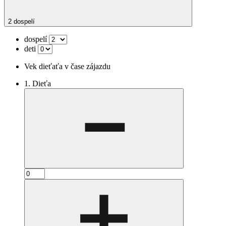
2 dospelí
dospelí
deti
Vek dieťaťa v čase zájazdu
1. Dieťa