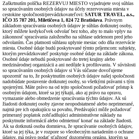
Zaškrtnutím políčka REZERVUJ MIESTO vyjadrujete svoj súhlas
so spracúvaním osobných údajov na účely rezervovania miesta v
cestokine spoločnosti/prevádzkovateľovi:
SATUR TRAVEL, a.s.,
IČO 35 787 201, Miletičova 1, 824 72 Bratislava
. Právnym
základom spracúvania osobných údajov je súhlas dotknutej osoby,
ktorý môžete kedykoľvek odvolať bez toho, aby to malo vplyv na
zákonnosť spracúvania založeného na súhlase udelenom pred jeho
odvolaním. Čas platnosti súhlasu uplynie mesiac odo dňa rezervácie
miesta. Osobné údaje budú poskytované týmto príjemcom: subjekty,
ktorým prevádzkovateľ poskytuje osobné údaje na základe zákona.
Osobné údaje nebudú poskytované do tretej krajiny alebo
medzinárodnej organizácii a ani nedôjde k profilovaniu. V súvislosti
so spracúvaním osobných údajov si Vás súčasne dovoľujeme
upozorniť na to, že poskytnutím osobných údajov našej spoločnosti
nadobúdate postavenie dotknutej osoby, so všetkými právami s tým
spojenými. Máte právo na od tejto spoločnosti požadovať prístup k
osobným údajom, ktoré sa jej týkajú, ako aj právo na opravu,
vymazanie alebo obmedzenie spracúvania týchto údajov. Ak sú
žiadosti dotknutej osoby zjavne neopodstatnené alebo neprimerané,
najmä pre ich opakujúcu sa povahu, Predávajúci môže požadovať
primeraný poplatok zohľadňujúci administratívne náklady na
poskytnutie informácií alebo odmietnuť konať na základe žiadosti.
Ak sa dotknutá osoba domnieva, že spracúvanie osobných údajov,
ktoré sa jej týka, je v rozpore so všeobecným nariadením o ochrane
údajov, má právo podať sťažnosť dozornému orgánu, ktorým sa