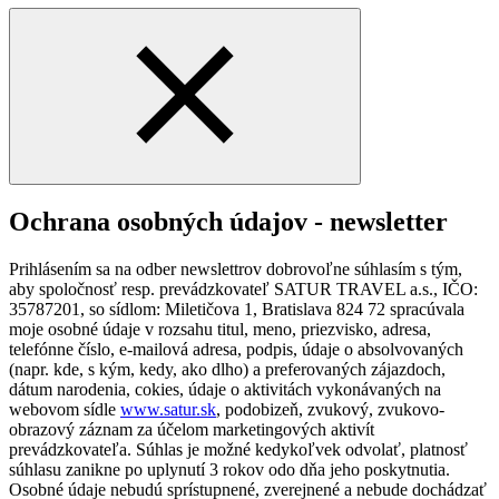
Ochrana osobných údajov - newsletter
Prihlásením sa na odber newslettrov dobrovoľne súhlasím s tým,
aby spoločnosť resp. prevádzkovateľ SATUR TRAVEL a.s., IČO:
35787201, so sídlom: Miletičova 1, Bratislava 824 72 spracúvala
moje osobné údaje v rozsahu titul, meno, priezvisko, adresa,
telefónne číslo, e-mailová adresa, podpis, údaje o absolvovaných
(napr. kde, s kým, kedy, ako dlho) a preferovaných zájazdoch,
dátum narodenia, cokies, údaje o aktivitách vykonávaných na
webovom sídle
www.satur.sk
, podobizeň, zvukový, zvukovo-
obrazový záznam za účelom marketingových aktivít
prevádzkovateľa. Súhlas je možné kedykoľvek odvolať, platnosť
súhlasu zanikne po uplynutí 3 rokov odo dňa jeho poskytnutia.
Osobné údaje nebudú sprístupnené, zverejnené a nebude dochádzať