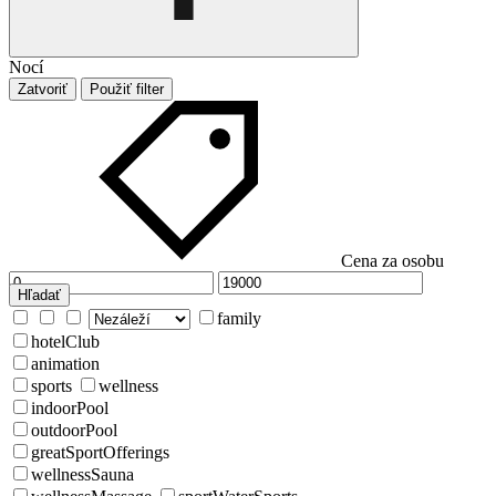
Nocí
Zatvoriť
Použiť filter
Cena za osobu
Hľadať
family
hotelClub
animation
sports
wellness
indoorPool
outdoorPool
greatSportOfferings
wellnessSauna