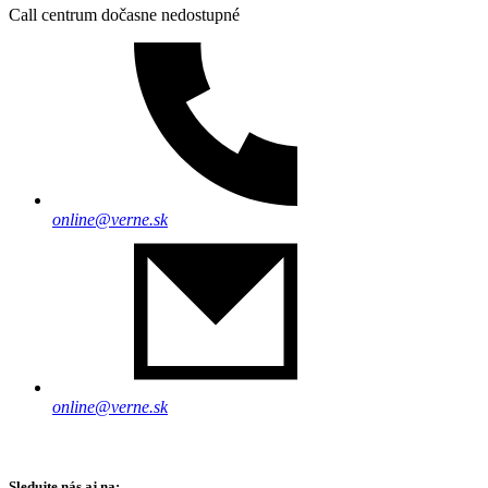
Call centrum dočasne nedostupné
online@verne.sk
online@verne.sk
Sledujte nás aj na: