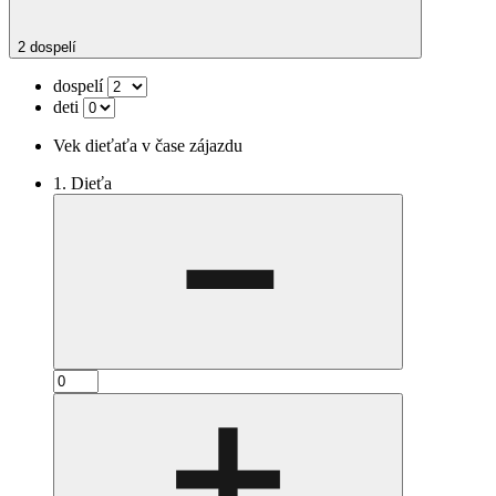
2 dospelí
dospelí
deti
Vek dieťaťa v čase zájazdu
1. Dieťa