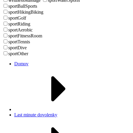
wellnessMassage
sportWaterSports
sportBallSports
sportHikingBiking
sportGolf
sportRiding
sportAerobic
sportFitnessRoom
sportTennis
sportDive
sportOther
Domov
Last minute dovolenky