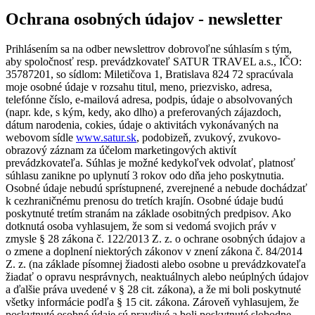
Ochrana osobných údajov - newsletter
Prihlásením sa na odber newslettrov dobrovoľne súhlasím s tým,
aby spoločnosť resp. prevádzkovateľ SATUR TRAVEL a.s., IČO:
35787201, so sídlom: Miletičova 1, Bratislava 824 72 spracúvala
moje osobné údaje v rozsahu titul, meno, priezvisko, adresa,
telefónne číslo, e-mailová adresa, podpis, údaje o absolvovaných
(napr. kde, s kým, kedy, ako dlho) a preferovaných zájazdoch,
dátum narodenia, cokies, údaje o aktivitách vykonávaných na
webovom sídle
www.satur.sk
, podobizeň, zvukový, zvukovo-
obrazový záznam za účelom marketingových aktivít
prevádzkovateľa. Súhlas je možné kedykoľvek odvolať, platnosť
súhlasu zanikne po uplynutí 3 rokov odo dňa jeho poskytnutia.
Osobné údaje nebudú sprístupnené, zverejnené a nebude dochádzať
k cezhraničnému prenosu do tretích krajín. Osobné údaje budú
poskytnuté tretím stranám na základe osobitných predpisov. Ako
dotknutá osoba vyhlasujem, že som si vedomá svojich práv v
zmysle § 28 zákona č. 122/2013 Z. z. o ochrane osobných údajov a
o zmene a doplnení niektorých zákonov v znení zákona č. 84/2014
Z. z. (na základe písomnej žiadosti alebo osobne u prevádzkovateľa
žiadať o opravu nesprávnych, neaktuálnych alebo neúplných údajov
a ďalšie práva uvedené v § 28 cit. zákona), a že mi boli poskytnuté
všetky informácie podľa § 15 cit. zákona. Zároveň vyhlasujem, že
poskytnuté osobné údaje sú pravdivé a boli poskytnuté slobodne.