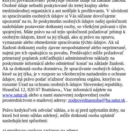
ktorým prevádzkovateľ poskytuje osobné údaje na základe zákona.
Osobné údaje nebudú poskytované do tretej krajiny alebo
medzinárodnej organizácii a ani nedôjde k profilovaniu. V súvislosti
so spracúvaním osobných údajov si Vás súčasne dovoľujeme
upozorniť na to, že poskytnutím osobných údajov našej spoločnosti
nadobúdate postavenie dotknutej osoby, so všetkými právami s tým
spojenými. Máte právo na od tejto spoločnosti požadovať prístup k
osobným údajom, ktoré sa jej týkajú, ako aj právo na opravu,
vymazanie alebo obmedzenie spracúvania týchto údajov. Ak sú
žiadosti dotknutej osoby zjavne neopodstatnené alebo neprimerané,
najmä pre ich opakujúcu sa povahu, Predávajúci môže požadovať
primeraný poplatok zohľadňujúci administratívne náklady na
poskytnutie informácií alebo odmietnuť konať na základe žiadosti.
Ak sa dotknutá osoba domnieva, že spracúvanie osobných údajov,
ktoré sa jej týka, je v rozpore so všeobecným nariadením o ochrane
údajov, má právo podať sťažnosť dozornému orgánu, ktorým sa
rozumie Úrad na ochranu osobných údajov Slovenskej republiky,
Hraničná 12, 820 07 Bratislava., Viac informácií nájdete na
www.satur.sk
alebo u nami stanovenej zodpovednej osobe
prostredníctvom e-mailovej adresy:
zodpovednaosoba@ba.satur.sk
.
Právo kedykoľvek odvolať súhlas, a to aj pred uplynutím doby, na
ktorú bol tento súhlas udelený, môže dotknutá osoba uplatniť
nasledujúcimi spôsobmi:
a) emailovou správou zaslanou na adresu