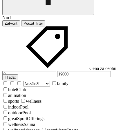
Nocí
Zatvoriť
Použiť filter
Cena za osobu
Hľadať
family
hotelClub
animation
sports
wellness
indoorPool
outdoorPool
greatSportOfferings
wellnessSauna