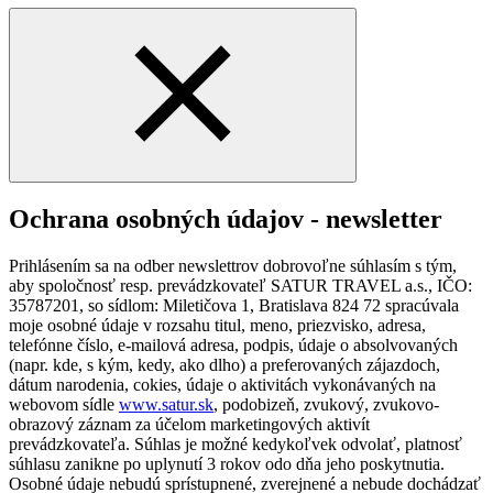
Ochrana osobných údajov - newsletter
Prihlásením sa na odber newslettrov dobrovoľne súhlasím s tým,
aby spoločnosť resp. prevádzkovateľ SATUR TRAVEL a.s., IČO:
35787201, so sídlom: Miletičova 1, Bratislava 824 72 spracúvala
moje osobné údaje v rozsahu titul, meno, priezvisko, adresa,
telefónne číslo, e-mailová adresa, podpis, údaje o absolvovaných
(napr. kde, s kým, kedy, ako dlho) a preferovaných zájazdoch,
dátum narodenia, cokies, údaje o aktivitách vykonávaných na
webovom sídle
www.satur.sk
, podobizeň, zvukový, zvukovo-
obrazový záznam za účelom marketingových aktivít
prevádzkovateľa. Súhlas je možné kedykoľvek odvolať, platnosť
súhlasu zanikne po uplynutí 3 rokov odo dňa jeho poskytnutia.
Osobné údaje nebudú sprístupnené, zverejnené a nebude dochádzať