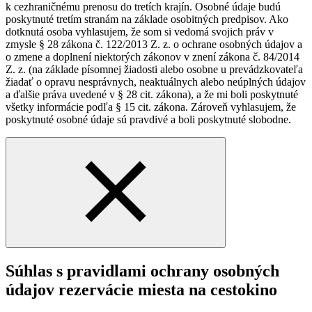
k cezhraničnému prenosu do tretích krajín. Osobné údaje budú
poskytnuté tretím stranám na základe osobitných predpisov. Ako
dotknutá osoba vyhlasujem, že som si vedomá svojich práv v
zmysle § 28 zákona č. 122/2013 Z. z. o ochrane osobných údajov a
o zmene a doplnení niektorých zákonov v znení zákona č. 84/2014
Z. z. (na základe písomnej žiadosti alebo osobne u prevádzkovateľa
žiadať o opravu nesprávnych, neaktuálnych alebo neúplných údajov
a ďalšie práva uvedené v § 28 cit. zákona), a že mi boli poskytnuté
všetky informácie podľa § 15 cit. zákona. Zároveň vyhlasujem, že
poskytnuté osobné údaje sú pravdivé a boli poskytnuté slobodne.
Súhlas s pravidlami ochrany osobných
údajov rezervácie miesta na cestokino