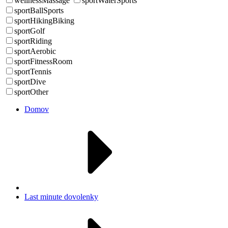
wellnessMassage
sportWaterSports
sportBallSports
sportHikingBiking
sportGolf
sportRiding
sportAerobic
sportFitnessRoom
sportTennis
sportDive
sportOther
Domov
Last minute dovolenky