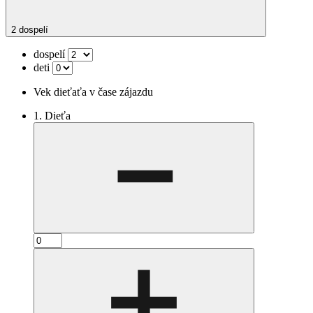
2 dospelí
dospelí
deti
Vek dieťaťa v čase zájazdu
1. Dieťa