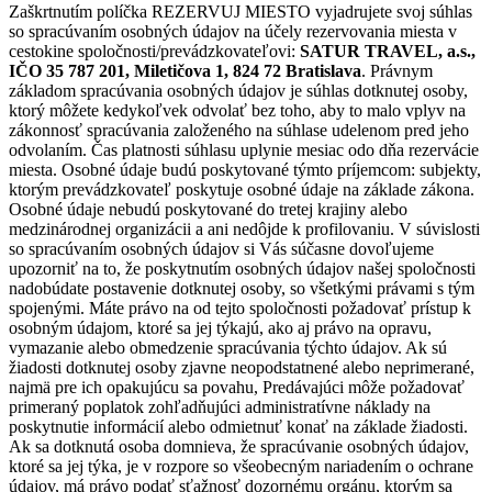
Zaškrtnutím políčka REZERVUJ MIESTO vyjadrujete svoj súhlas
so spracúvaním osobných údajov na účely rezervovania miesta v
cestokine spoločnosti/prevádzkovateľovi:
SATUR TRAVEL, a.s.,
IČO 35 787 201, Miletičova 1, 824 72 Bratislava
. Právnym
základom spracúvania osobných údajov je súhlas dotknutej osoby,
ktorý môžete kedykoľvek odvolať bez toho, aby to malo vplyv na
zákonnosť spracúvania založeného na súhlase udelenom pred jeho
odvolaním. Čas platnosti súhlasu uplynie mesiac odo dňa rezervácie
miesta. Osobné údaje budú poskytované týmto príjemcom: subjekty,
ktorým prevádzkovateľ poskytuje osobné údaje na základe zákona.
Osobné údaje nebudú poskytované do tretej krajiny alebo
medzinárodnej organizácii a ani nedôjde k profilovaniu. V súvislosti
so spracúvaním osobných údajov si Vás súčasne dovoľujeme
upozorniť na to, že poskytnutím osobných údajov našej spoločnosti
nadobúdate postavenie dotknutej osoby, so všetkými právami s tým
spojenými. Máte právo na od tejto spoločnosti požadovať prístup k
osobným údajom, ktoré sa jej týkajú, ako aj právo na opravu,
vymazanie alebo obmedzenie spracúvania týchto údajov. Ak sú
žiadosti dotknutej osoby zjavne neopodstatnené alebo neprimerané,
najmä pre ich opakujúcu sa povahu, Predávajúci môže požadovať
primeraný poplatok zohľadňujúci administratívne náklady na
poskytnutie informácií alebo odmietnuť konať na základe žiadosti.
Ak sa dotknutá osoba domnieva, že spracúvanie osobných údajov,
ktoré sa jej týka, je v rozpore so všeobecným nariadením o ochrane
údajov, má právo podať sťažnosť dozornému orgánu, ktorým sa