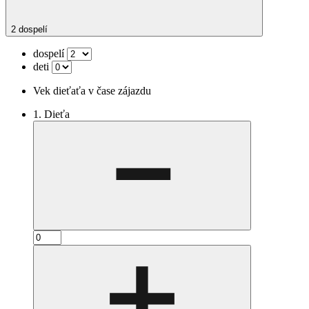
2 dospelí
dospelí
deti
Vek dieťaťa v čase zájazdu
1. Dieťa