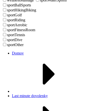
wellnessMassage
sportWaterSports
sportBallSports
sportHikingBiking
sportGolf
sportRiding
sportAerobic
sportFitnessRoom
sportTennis
sportDive
sportOther
Domov
Last minute dovolenky