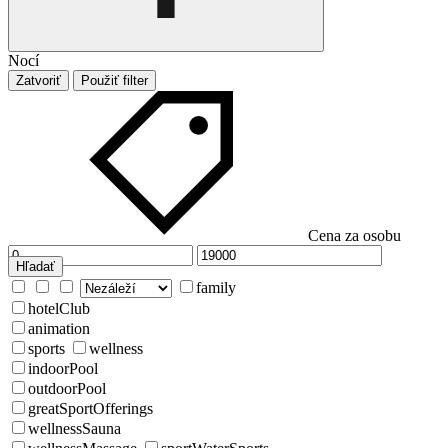
Nocí
Zatvoriť
Použiť filter
Cena za osobu
Hľadať
family
hotelClub
animation
sports
wellness
indoorPool
outdoorPool
greatSportOfferings
wellnessSauna