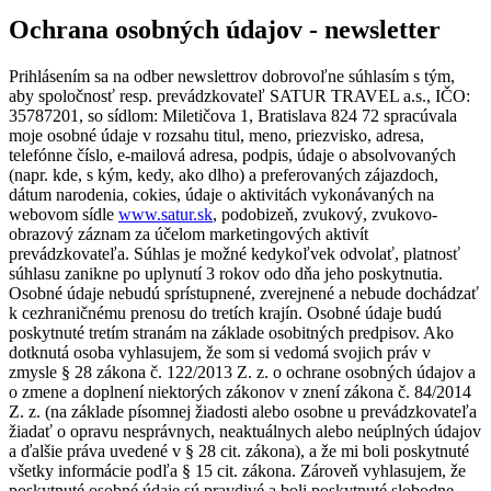
Ochrana osobných údajov - newsletter
Prihlásením sa na odber newslettrov dobrovoľne súhlasím s tým,
aby spoločnosť resp. prevádzkovateľ SATUR TRAVEL a.s., IČO:
35787201, so sídlom: Miletičova 1, Bratislava 824 72 spracúvala
moje osobné údaje v rozsahu titul, meno, priezvisko, adresa,
telefónne číslo, e-mailová adresa, podpis, údaje o absolvovaných
(napr. kde, s kým, kedy, ako dlho) a preferovaných zájazdoch,
dátum narodenia, cokies, údaje o aktivitách vykonávaných na
webovom sídle
www.satur.sk
, podobizeň, zvukový, zvukovo-
obrazový záznam za účelom marketingových aktivít
prevádzkovateľa. Súhlas je možné kedykoľvek odvolať, platnosť
súhlasu zanikne po uplynutí 3 rokov odo dňa jeho poskytnutia.
Osobné údaje nebudú sprístupnené, zverejnené a nebude dochádzať
k cezhraničnému prenosu do tretích krajín. Osobné údaje budú
poskytnuté tretím stranám na základe osobitných predpisov. Ako
dotknutá osoba vyhlasujem, že som si vedomá svojich práv v
zmysle § 28 zákona č. 122/2013 Z. z. o ochrane osobných údajov a
o zmene a doplnení niektorých zákonov v znení zákona č. 84/2014
Z. z. (na základe písomnej žiadosti alebo osobne u prevádzkovateľa
žiadať o opravu nesprávnych, neaktuálnych alebo neúplných údajov
a ďalšie práva uvedené v § 28 cit. zákona), a že mi boli poskytnuté
všetky informácie podľa § 15 cit. zákona. Zároveň vyhlasujem, že
poskytnuté osobné údaje sú pravdivé a boli poskytnuté slobodne.