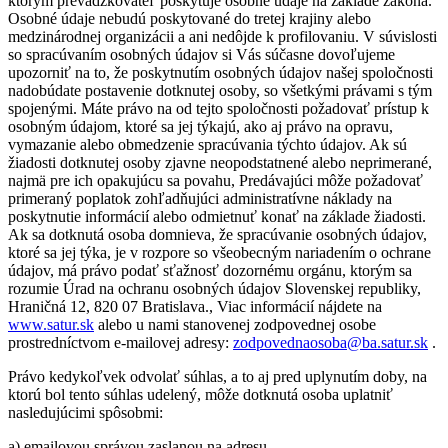
ktorým prevádzkovateľ poskytuje osobné údaje na základe zákona.
Osobné údaje nebudú poskytované do tretej krajiny alebo
medzinárodnej organizácii a ani nedôjde k profilovaniu. V súvislosti
so spracúvaním osobných údajov si Vás súčasne dovoľujeme
upozorniť na to, že poskytnutím osobných údajov našej spoločnosti
nadobúdate postavenie dotknutej osoby, so všetkými právami s tým
spojenými. Máte právo na od tejto spoločnosti požadovať prístup k
osobným údajom, ktoré sa jej týkajú, ako aj právo na opravu,
vymazanie alebo obmedzenie spracúvania týchto údajov. Ak sú
žiadosti dotknutej osoby zjavne neopodstatnené alebo neprimerané,
najmä pre ich opakujúcu sa povahu, Predávajúci môže požadovať
primeraný poplatok zohľadňujúci administratívne náklady na
poskytnutie informácií alebo odmietnuť konať na základe žiadosti.
Ak sa dotknutá osoba domnieva, že spracúvanie osobných údajov,
ktoré sa jej týka, je v rozpore so všeobecným nariadením o ochrane
údajov, má právo podať sťažnosť dozornému orgánu, ktorým sa
rozumie Úrad na ochranu osobných údajov Slovenskej republiky,
Hraničná 12, 820 07 Bratislava., Viac informácií nájdete na
www.satur.sk
alebo u nami stanovenej zodpovednej osobe
prostredníctvom e-mailovej adresy:
zodpovednaosoba@ba.satur.sk
.
Právo kedykoľvek odvolať súhlas, a to aj pred uplynutím doby, na
ktorú bol tento súhlas udelený, môže dotknutá osoba uplatniť
nasledujúcimi spôsobmi:
a) emailovou správou zaslanou na adresu