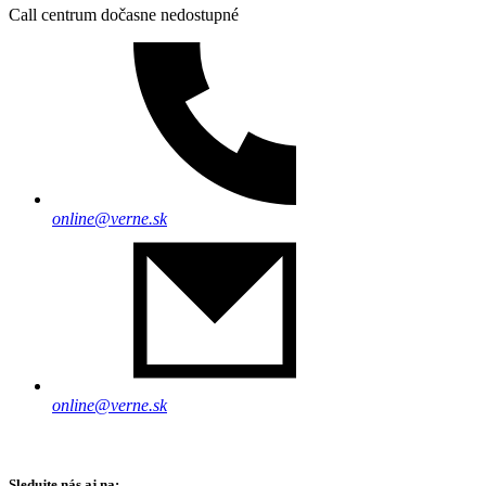
Call centrum dočasne nedostupné
online@verne.sk
online@verne.sk
Sledujte nás aj na: