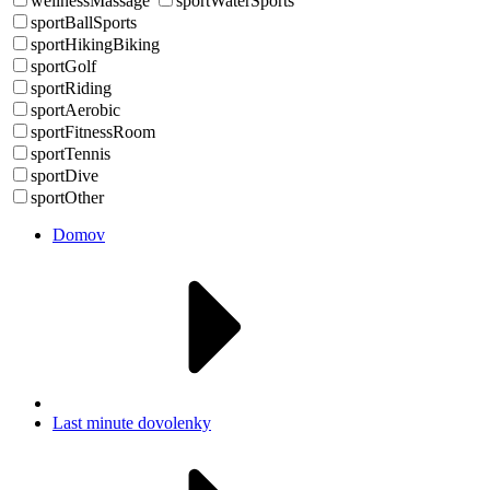
wellnessMassage
sportWaterSports
sportBallSports
sportHikingBiking
sportGolf
sportRiding
sportAerobic
sportFitnessRoom
sportTennis
sportDive
sportOther
Domov
Last minute dovolenky