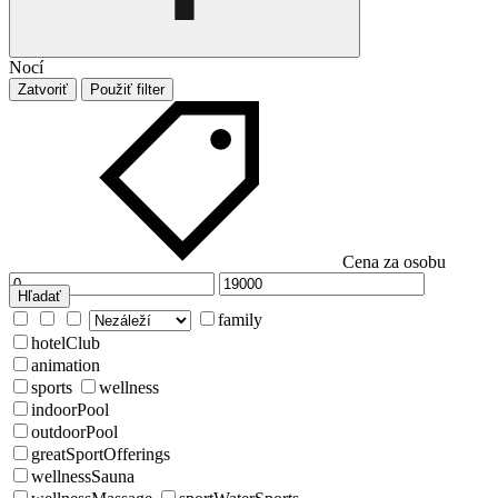
Nocí
Zatvoriť
Použiť filter
Cena za osobu
Hľadať
family
hotelClub
animation
sports
wellness
indoorPool
outdoorPool
greatSportOfferings
wellnessSauna