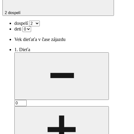
2 dospelí
dospelí
deti
Vek dieťaťa v čase zájazdu
1. Dieťa