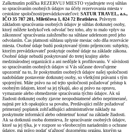
Zaškrtnutím políčka REZERVUJ MIESTO vyjadrujete svoj súhlas
so spracúvaním osobných údajov na účely rezervovania miesta v
cestokine spoločnosti/prevádzkovateľovi:
SATUR TRAVEL, a.s.,
IČO 35 787 201, Miletičova 1, 824 72 Bratislava
. Právnym
základom spracúvania osobných údajov je súhlas dotknutej osoby,
ktorý môžete kedykoľvek odvolať bez toho, aby to malo vplyv na
zákonnosť spracúvania založeného na súhlase udelenom pred jeho
odvolaním. Čas platnosti súhlasu uplynie mesiac odo dňa rezervácie
miesta. Osobné údaje budú poskytované týmto príjemcom: subjekty,
ktorým prevádzkovateľ poskytuje osobné údaje na základe zákona.
Osobné údaje nebudú poskytované do tretej krajiny alebo
medzinárodnej organizácii a ani nedôjde k profilovaniu. V súvislosti
so spracúvaním osobných údajov si Vás súčasne dovoľujeme
upozorniť na to, že poskytnutím osobných údajov našej spoločnosti
nadobúdate postavenie dotknutej osoby, so všetkými právami s tým
spojenými. Máte právo na od tejto spoločnosti požadovať prístup k
osobným údajom, ktoré sa jej týkajú, ako aj právo na opravu,
vymazanie alebo obmedzenie spracúvania týchto údajov. Ak sú
žiadosti dotknutej osoby zjavne neopodstatnené alebo neprimerané,
najmä pre ich opakujúcu sa povahu, Predávajúci môže požadovať
primeraný poplatok zohľadňujúci administratívne náklady na
poskytnutie informácií alebo odmietnuť konať na základe žiadosti.
Ak sa dotknutá osoba domnieva, že spracúvanie osobných údajov,
ktoré sa jej týka, je v rozpore so všeobecným nariadením o ochrane
údajov, má právo podať sťažnosť dozornému orgánu, ktorým sa