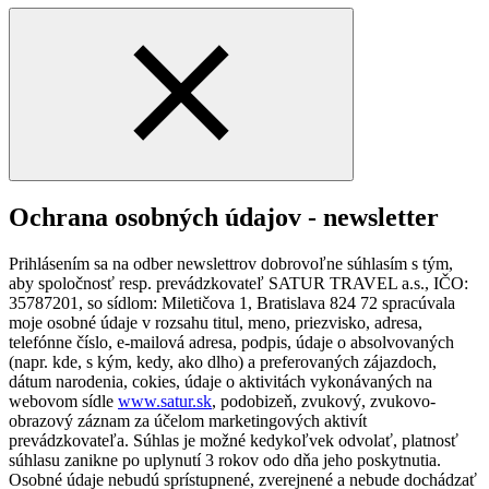
Ochrana osobných údajov - newsletter
Prihlásením sa na odber newslettrov dobrovoľne súhlasím s tým,
aby spoločnosť resp. prevádzkovateľ SATUR TRAVEL a.s., IČO:
35787201, so sídlom: Miletičova 1, Bratislava 824 72 spracúvala
moje osobné údaje v rozsahu titul, meno, priezvisko, adresa,
telefónne číslo, e-mailová adresa, podpis, údaje o absolvovaných
(napr. kde, s kým, kedy, ako dlho) a preferovaných zájazdoch,
dátum narodenia, cokies, údaje o aktivitách vykonávaných na
webovom sídle
www.satur.sk
, podobizeň, zvukový, zvukovo-
obrazový záznam za účelom marketingových aktivít
prevádzkovateľa. Súhlas je možné kedykoľvek odvolať, platnosť
súhlasu zanikne po uplynutí 3 rokov odo dňa jeho poskytnutia.
Osobné údaje nebudú sprístupnené, zverejnené a nebude dochádzať