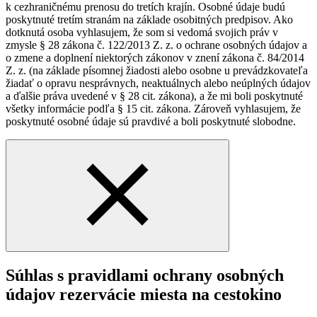
k cezhraničnému prenosu do tretích krajín. Osobné údaje budú
poskytnuté tretím stranám na základe osobitných predpisov. Ako
dotknutá osoba vyhlasujem, že som si vedomá svojich práv v
zmysle § 28 zákona č. 122/2013 Z. z. o ochrane osobných údajov a
o zmene a doplnení niektorých zákonov v znení zákona č. 84/2014
Z. z. (na základe písomnej žiadosti alebo osobne u prevádzkovateľa
žiadať o opravu nesprávnych, neaktuálnych alebo neúplných údajov
a ďalšie práva uvedené v § 28 cit. zákona), a že mi boli poskytnuté
všetky informácie podľa § 15 cit. zákona. Zároveň vyhlasujem, že
poskytnuté osobné údaje sú pravdivé a boli poskytnuté slobodne.
Súhlas s pravidlami ochrany osobných
údajov rezervácie miesta na cestokino