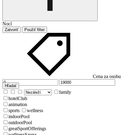
Nocí
Zatvoriť
Použiť filter
Cena za osobu
Hľadať
family
hotelClub
animation
sports
wellness
indoorPool
outdoorPool
greatSportOfferings
wellnessSauna