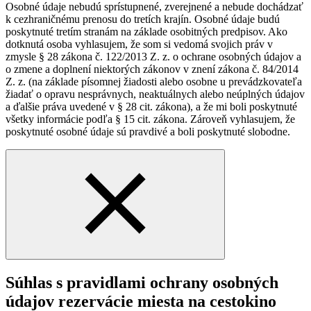
Osobné údaje nebudú sprístupnené, zverejnené a nebude dochádzať
k cezhraničnému prenosu do tretích krajín. Osobné údaje budú
poskytnuté tretím stranám na základe osobitných predpisov. Ako
dotknutá osoba vyhlasujem, že som si vedomá svojich práv v
zmysle § 28 zákona č. 122/2013 Z. z. o ochrane osobných údajov a
o zmene a doplnení niektorých zákonov v znení zákona č. 84/2014
Z. z. (na základe písomnej žiadosti alebo osobne u prevádzkovateľa
žiadať o opravu nesprávnych, neaktuálnych alebo neúplných údajov
a ďalšie práva uvedené v § 28 cit. zákona), a že mi boli poskytnuté
všetky informácie podľa § 15 cit. zákona. Zároveň vyhlasujem, že
poskytnuté osobné údaje sú pravdivé a boli poskytnuté slobodne.
Súhlas s pravidlami ochrany osobných
údajov rezervácie miesta na cestokino