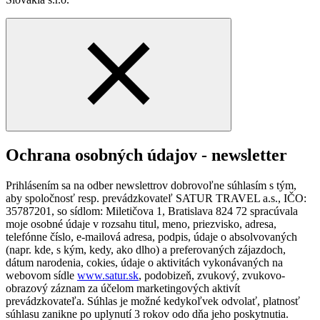
Ochrana osobných údajov - newsletter
Prihlásením sa na odber newslettrov dobrovoľne súhlasím s tým,
aby spoločnosť resp. prevádzkovateľ SATUR TRAVEL a.s., IČO:
35787201, so sídlom: Miletičova 1, Bratislava 824 72 spracúvala
moje osobné údaje v rozsahu titul, meno, priezvisko, adresa,
telefónne číslo, e-mailová adresa, podpis, údaje o absolvovaných
(napr. kde, s kým, kedy, ako dlho) a preferovaných zájazdoch,
dátum narodenia, cokies, údaje o aktivitách vykonávaných na
webovom sídle
www.satur.sk
, podobizeň, zvukový, zvukovo-
obrazový záznam za účelom marketingových aktivít
prevádzkovateľa. Súhlas je možné kedykoľvek odvolať, platnosť
súhlasu zanikne po uplynutí 3 rokov odo dňa jeho poskytnutia.