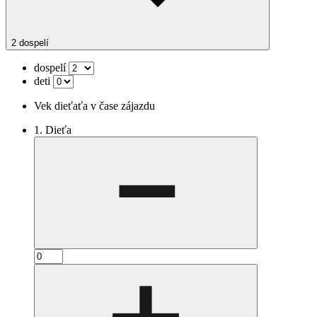
2 dospelí
dospelí
deti
Vek dieťaťa v čase zájazdu
1. Dieťa