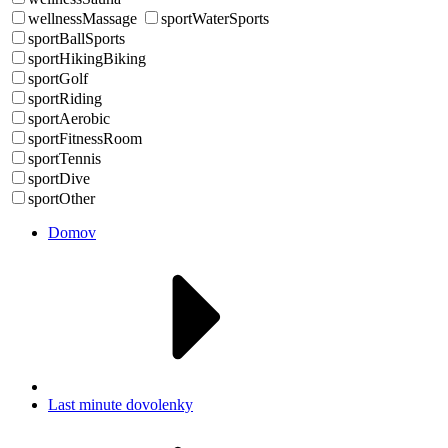
wellnessMassage
sportWaterSports
sportBallSports
sportHikingBiking
sportGolf
sportRiding
sportAerobic
sportFitnessRoom
sportTennis
sportDive
sportOther
Domov
Last minute dovolenky