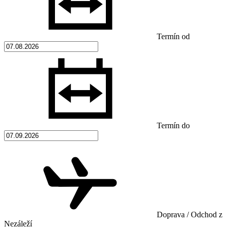
Termín od
Termín do
Doprava / Odchod z
Nezáleží