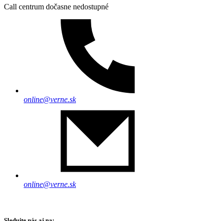
Call centrum dočasne nedostupné
online@verne.sk
online@verne.sk
Sledujte nás aj na: