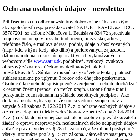
Ochrana osobných údajov - newsletter
Prihlásením sa na odber newslettrov dobrovoľne súhlasím s tým,
aby spoločnosť resp. prevádzkovateľ SATUR TRAVEL a.s., IČO:
35787201, so sídlom: Miletičova 1, Bratislava 824 72 spracúvala
moje osobné údaje v rozsahu titul, meno, priezvisko, adresa,
telefónne číslo, e-mailová adresa, podpis, údaje o absolvovaných
(napr. kde, s kým, kedy, ako dlho) a preferovaných zájazdoch,
dátum narodenia, cokies, údaje o aktivitách vykonávaných na
webovom sídle
www.satur.sk
, podobizeň, zvukový, zvukovo-
obrazový záznam za účelom marketingových aktivít
prevádzkovateľa. Súhlas je možné kedykoľvek odvolať, platnosť
súhlasu zanikne po uplynutí 3 rokov odo dňa jeho poskytnutia.
Osobné údaje nebudú sprístupnené, zverejnené a nebude dochádzať
k cezhraničnému prenosu do tretích krajín. Osobné údaje budú
poskytnuté tretím stranám na základe osobitných predpisov. Ako
dotknutá osoba vyhlasujem, že som si vedomá svojich práv v
zmysle § 28 zákona č. 122/2013 Z. z. o ochrane osobných údajov a
o zmene a doplnení niektorých zákonov v znení zákona č. 84/2014
Z. z. (na základe písomnej žiadosti alebo osobne u prevádzkovateľa
žiadať o opravu nesprávnych, neaktuálnych alebo neúplných údajov
a ďalšie práva uvedené v § 28 cit. zákona), a že mi boli poskytnuté
všetky informácie podľa § 15 cit. zákona. Zároveň vyhlasujem, že
poskytnuté osobné údaje sú pravdivé a boli poskytnuté slobodne.