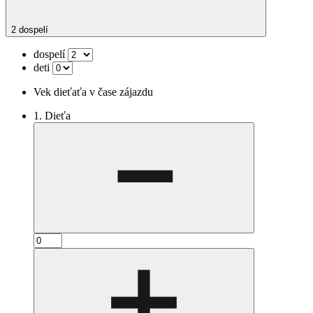
2 dospelí
dospelí
deti
Vek dieťaťa v čase zájazdu
1. Dieťa