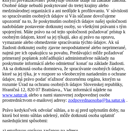
ktorým prevádzkovateľ poskytuje osobné údaje na základe zákona.
Osobné údaje nebudú poskytované do tretej krajiny alebo
medzinárodnej organizácii a ani nedôjde k profilovaniu. V súvislosti
so spracúvaním osobných údajov si Vás súčasne dovoľujeme
upozorniť na to, že poskytnutím osobných údajov našej spoločnosti
nadobúdate postavenie dotknutej osoby, so všetkými právami s tým
spojenými. Máte právo na od tejto spoločnosti požadovať prístup k
osobným údajom, ktoré sa jej týkajú, ako aj právo na opravu,
vymazanie alebo obmedzenie spracúvania týchto údajov. Ak sú
žiadosti dotknutej osoby zjavne neopodstatnené alebo neprimerané,
najmä pre ich opakujúcu sa povahu, Predávajúci môže požadovať
primeraný poplatok zohľadňujúci administratívne náklady na
poskytnutie informácií alebo odmietnuť konať na základe žiadosti.
Ak sa dotknutá osoba domnieva, že spracúvanie osobných údajov,
ktoré sa jej týka, je v rozpore so všeobecným nariadením o ochrane
údajov, má právo podať sťažnosť dozornému orgánu, ktorým sa
rozumie Úrad na ochranu osobných údajov Slovenskej republiky,
Hraničná 12, 820 07 Bratislava., Viac informácií nájdete na
www.satur.sk
alebo u nami stanovenej zodpovednej osobe
prostredníctvom e-mailovej adresy:
zodpovednaosoba@ba.satur.sk
.
Právo kedykoľvek odvolať súhlas, a to aj pred uplynutím doby, na
ktorú bol tento súhlas udelený, môže dotknutá osoba uplatniť
nasledujúcimi spôsobmi:
a) emailovou správou zaslanou na adresu