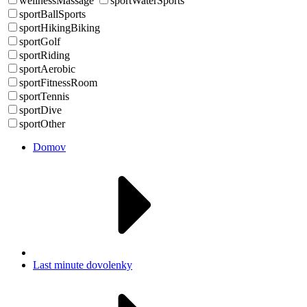
wellnessMassage
sportWaterSports
sportBallSports
sportHikingBiking
sportGolf
sportRiding
sportAerobic
sportFitnessRoom
sportTennis
sportDive
sportOther
Domov
Last minute dovolenky