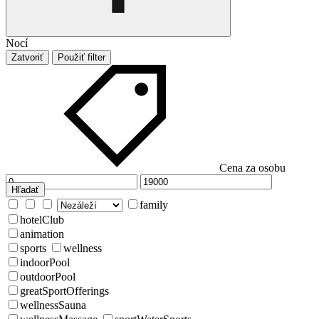
Nocí
Zatvoriť
Použiť filter
Cena za osobu
Hľadať
family
hotelClub
animation
sports
wellness
indoorPool
outdoorPool
greatSportOfferings
wellnessSauna