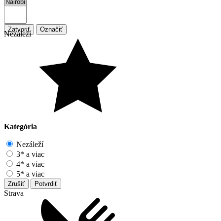
Zatvoriť
Označiť
Nezáleží
Kategória
Nezáleží
3* a viac
4* a viac
5* a viac
Zrušiť
Potvrdiť
Strava