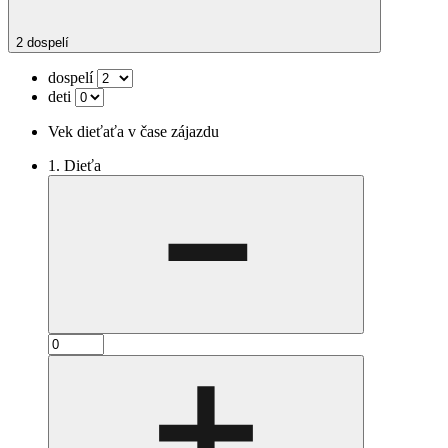
2 dospelí
dospelí
deti
Vek dieťaťa v čase zájazdu
1. Dieťa