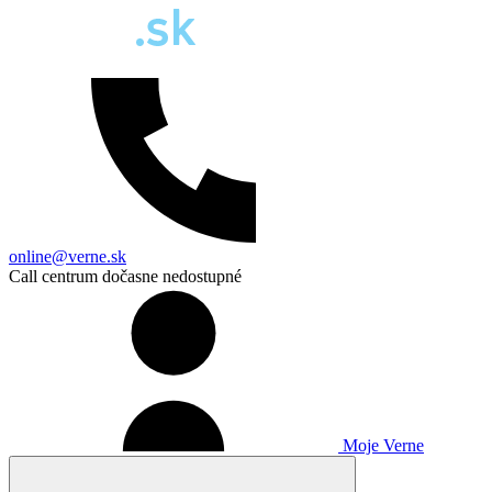
online@verne.sk
Call centrum dočasne nedostupné
Moje Verne