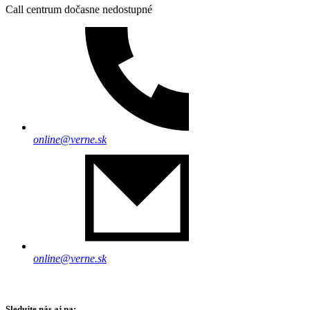
Call centrum dočasne nedostupné
online@verne.sk
online@verne.sk
Sledujte nás aj na: