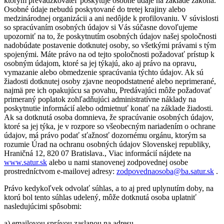
ktorým prevádzkovateľ poskytuje osobné údaje na základe zákona.
Osobné údaje nebudú poskytované do tretej krajiny alebo
medzinárodnej organizácii a ani nedôjde k profilovaniu. V súvislosti
so spracúvaním osobných údajov si Vás súčasne dovoľujeme
upozorniť na to, že poskytnutím osobných údajov našej spoločnosti
nadobúdate postavenie dotknutej osoby, so všetkými právami s tým
spojenými. Máte právo na od tejto spoločnosti požadovať prístup k
osobným údajom, ktoré sa jej týkajú, ako aj právo na opravu,
vymazanie alebo obmedzenie spracúvania týchto údajov. Ak sú
žiadosti dotknutej osoby zjavne neopodstatnené alebo neprimerané,
najmä pre ich opakujúcu sa povahu, Predávajúci môže požadovať
primeraný poplatok zohľadňujúci administratívne náklady na
poskytnutie informácií alebo odmietnuť konať na základe žiadosti.
Ak sa dotknutá osoba domnieva, že spracúvanie osobných údajov,
ktoré sa jej týka, je v rozpore so všeobecným nariadením o ochrane
údajov, má právo podať sťažnosť dozornému orgánu, ktorým sa
rozumie Úrad na ochranu osobných údajov Slovenskej republiky,
Hraničná 12, 820 07 Bratislava., Viac informácií nájdete na
www.satur.sk
alebo u nami stanovenej zodpovednej osobe
prostredníctvom e-mailovej adresy:
zodpovednaosoba@ba.satur.sk
.
Právo kedykoľvek odvolať súhlas, a to aj pred uplynutím doby, na
ktorú bol tento súhlas udelený, môže dotknutá osoba uplatniť
nasledujúcimi spôsobmi:
a) emailovou správou zaslanou na adresu