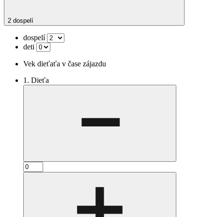
2 dospelí
dospelí
deti
Vek dieťaťa v čase zájazdu
1. Dieťa