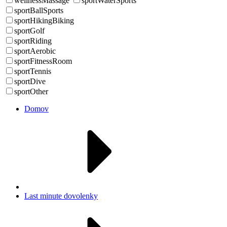
wellnessMassage
sportWaterSports
sportBallSports
sportHikingBiking
sportGolf
sportRiding
sportAerobic
sportFitnessRoom
sportTennis
sportDive
sportOther
Domov
Last minute dovolenky