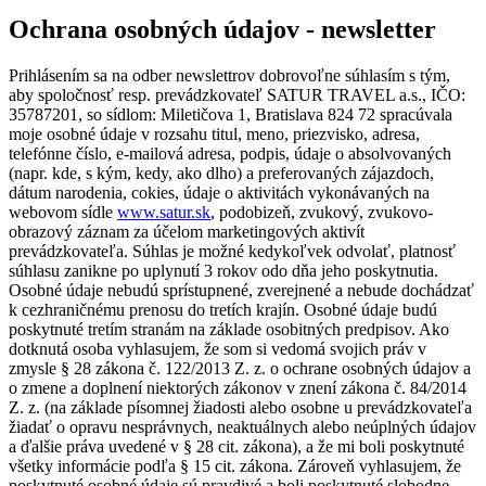
Ochrana osobných údajov - newsletter
Prihlásením sa na odber newslettrov dobrovoľne súhlasím s tým,
aby spoločnosť resp. prevádzkovateľ SATUR TRAVEL a.s., IČO:
35787201, so sídlom: Miletičova 1, Bratislava 824 72 spracúvala
moje osobné údaje v rozsahu titul, meno, priezvisko, adresa,
telefónne číslo, e-mailová adresa, podpis, údaje o absolvovaných
(napr. kde, s kým, kedy, ako dlho) a preferovaných zájazdoch,
dátum narodenia, cokies, údaje o aktivitách vykonávaných na
webovom sídle
www.satur.sk
, podobizeň, zvukový, zvukovo-
obrazový záznam za účelom marketingových aktivít
prevádzkovateľa. Súhlas je možné kedykoľvek odvolať, platnosť
súhlasu zanikne po uplynutí 3 rokov odo dňa jeho poskytnutia.
Osobné údaje nebudú sprístupnené, zverejnené a nebude dochádzať
k cezhraničnému prenosu do tretích krajín. Osobné údaje budú
poskytnuté tretím stranám na základe osobitných predpisov. Ako
dotknutá osoba vyhlasujem, že som si vedomá svojich práv v
zmysle § 28 zákona č. 122/2013 Z. z. o ochrane osobných údajov a
o zmene a doplnení niektorých zákonov v znení zákona č. 84/2014
Z. z. (na základe písomnej žiadosti alebo osobne u prevádzkovateľa
žiadať o opravu nesprávnych, neaktuálnych alebo neúplných údajov
a ďalšie práva uvedené v § 28 cit. zákona), a že mi boli poskytnuté
všetky informácie podľa § 15 cit. zákona. Zároveň vyhlasujem, že
poskytnuté osobné údaje sú pravdivé a boli poskytnuté slobodne.