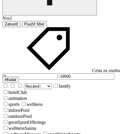
Nocí
Zatvoriť
Použiť filter
Cena za osobu
Hľadať
family
hotelClub
animation
sports
wellness
indoorPool
outdoorPool
greatSportOfferings
wellnessSauna