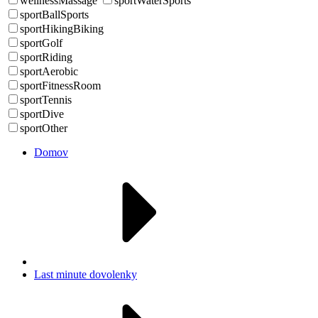
wellnessMassage
sportWaterSports
sportBallSports
sportHikingBiking
sportGolf
sportRiding
sportAerobic
sportFitnessRoom
sportTennis
sportDive
sportOther
Domov
Last minute dovolenky