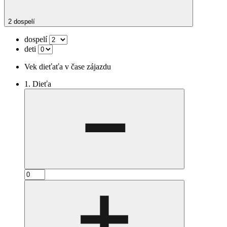
2 dospelí
dospelí
deti
Vek dieťaťa v čase zájazdu
1. Dieťa