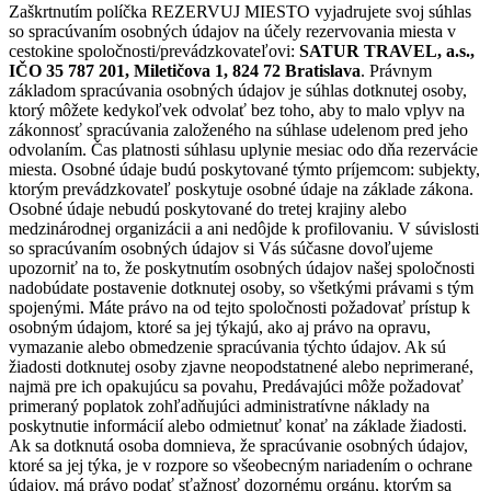
Zaškrtnutím políčka REZERVUJ MIESTO vyjadrujete svoj súhlas
so spracúvaním osobných údajov na účely rezervovania miesta v
cestokine spoločnosti/prevádzkovateľovi:
SATUR TRAVEL, a.s.,
IČO 35 787 201, Miletičova 1, 824 72 Bratislava
. Právnym
základom spracúvania osobných údajov je súhlas dotknutej osoby,
ktorý môžete kedykoľvek odvolať bez toho, aby to malo vplyv na
zákonnosť spracúvania založeného na súhlase udelenom pred jeho
odvolaním. Čas platnosti súhlasu uplynie mesiac odo dňa rezervácie
miesta. Osobné údaje budú poskytované týmto príjemcom: subjekty,
ktorým prevádzkovateľ poskytuje osobné údaje na základe zákona.
Osobné údaje nebudú poskytované do tretej krajiny alebo
medzinárodnej organizácii a ani nedôjde k profilovaniu. V súvislosti
so spracúvaním osobných údajov si Vás súčasne dovoľujeme
upozorniť na to, že poskytnutím osobných údajov našej spoločnosti
nadobúdate postavenie dotknutej osoby, so všetkými právami s tým
spojenými. Máte právo na od tejto spoločnosti požadovať prístup k
osobným údajom, ktoré sa jej týkajú, ako aj právo na opravu,
vymazanie alebo obmedzenie spracúvania týchto údajov. Ak sú
žiadosti dotknutej osoby zjavne neopodstatnené alebo neprimerané,
najmä pre ich opakujúcu sa povahu, Predávajúci môže požadovať
primeraný poplatok zohľadňujúci administratívne náklady na
poskytnutie informácií alebo odmietnuť konať na základe žiadosti.
Ak sa dotknutá osoba domnieva, že spracúvanie osobných údajov,
ktoré sa jej týka, je v rozpore so všeobecným nariadením o ochrane
údajov, má právo podať sťažnosť dozornému orgánu, ktorým sa