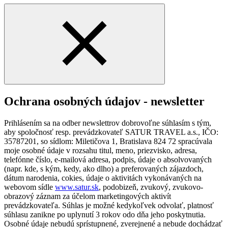
Ochrana osobných údajov - newsletter
Prihlásením sa na odber newslettrov dobrovoľne súhlasím s tým,
aby spoločnosť resp. prevádzkovateľ SATUR TRAVEL a.s., IČO:
35787201, so sídlom: Miletičova 1, Bratislava 824 72 spracúvala
moje osobné údaje v rozsahu titul, meno, priezvisko, adresa,
telefónne číslo, e-mailová adresa, podpis, údaje o absolvovaných
(napr. kde, s kým, kedy, ako dlho) a preferovaných zájazdoch,
dátum narodenia, cokies, údaje o aktivitách vykonávaných na
webovom sídle
www.satur.sk
, podobizeň, zvukový, zvukovo-
obrazový záznam za účelom marketingových aktivít
prevádzkovateľa. Súhlas je možné kedykoľvek odvolať, platnosť
súhlasu zanikne po uplynutí 3 rokov odo dňa jeho poskytnutia.
Osobné údaje nebudú sprístupnené, zverejnené a nebude dochádzať