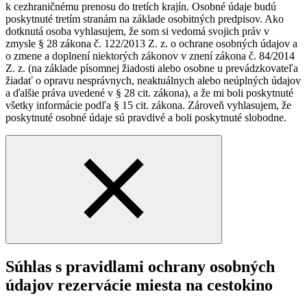
k cezhraničnému prenosu do tretích krajín. Osobné údaje budú
poskytnuté tretím stranám na základe osobitných predpisov. Ako
dotknutá osoba vyhlasujem, že som si vedomá svojich práv v
zmysle § 28 zákona č. 122/2013 Z. z. o ochrane osobných údajov a
o zmene a doplnení niektorých zákonov v znení zákona č. 84/2014
Z. z. (na základe písomnej žiadosti alebo osobne u prevádzkovateľa
žiadať o opravu nesprávnych, neaktuálnych alebo neúplných údajov
a ďalšie práva uvedené v § 28 cit. zákona), a že mi boli poskytnuté
všetky informácie podľa § 15 cit. zákona. Zároveň vyhlasujem, že
poskytnuté osobné údaje sú pravdivé a boli poskytnuté slobodne.
Súhlas s pravidlami ochrany osobných
údajov rezervácie miesta na cestokino