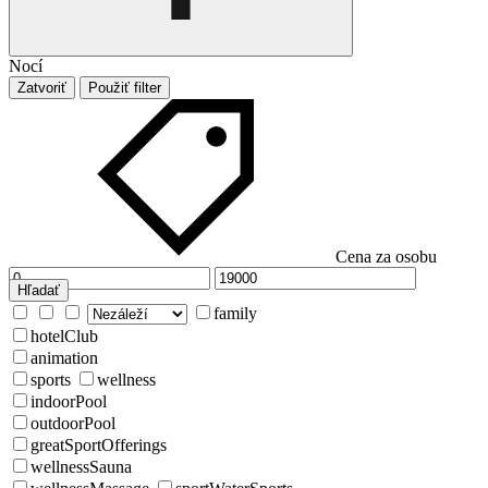
Nocí
Zatvoriť
Použiť filter
Cena za osobu
Hľadať
family
hotelClub
animation
sports
wellness
indoorPool
outdoorPool
greatSportOfferings
wellnessSauna