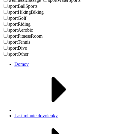
wellnessMassage
sportWaterSports
sportBallSports
sportHikingBiking
sportGolf
sportRiding
sportAerobic
sportFitnessRoom
sportTennis
sportDive
sportOther
Domov
Last minute dovolenky