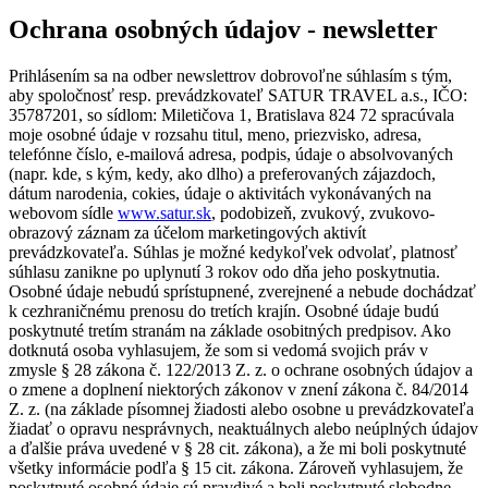
Ochrana osobných údajov - newsletter
Prihlásením sa na odber newslettrov dobrovoľne súhlasím s tým,
aby spoločnosť resp. prevádzkovateľ SATUR TRAVEL a.s., IČO:
35787201, so sídlom: Miletičova 1, Bratislava 824 72 spracúvala
moje osobné údaje v rozsahu titul, meno, priezvisko, adresa,
telefónne číslo, e-mailová adresa, podpis, údaje o absolvovaných
(napr. kde, s kým, kedy, ako dlho) a preferovaných zájazdoch,
dátum narodenia, cokies, údaje o aktivitách vykonávaných na
webovom sídle
www.satur.sk
, podobizeň, zvukový, zvukovo-
obrazový záznam za účelom marketingových aktivít
prevádzkovateľa. Súhlas je možné kedykoľvek odvolať, platnosť
súhlasu zanikne po uplynutí 3 rokov odo dňa jeho poskytnutia.
Osobné údaje nebudú sprístupnené, zverejnené a nebude dochádzať
k cezhraničnému prenosu do tretích krajín. Osobné údaje budú
poskytnuté tretím stranám na základe osobitných predpisov. Ako
dotknutá osoba vyhlasujem, že som si vedomá svojich práv v
zmysle § 28 zákona č. 122/2013 Z. z. o ochrane osobných údajov a
o zmene a doplnení niektorých zákonov v znení zákona č. 84/2014
Z. z. (na základe písomnej žiadosti alebo osobne u prevádzkovateľa
žiadať o opravu nesprávnych, neaktuálnych alebo neúplných údajov
a ďalšie práva uvedené v § 28 cit. zákona), a že mi boli poskytnuté
všetky informácie podľa § 15 cit. zákona. Zároveň vyhlasujem, že
poskytnuté osobné údaje sú pravdivé a boli poskytnuté slobodne.