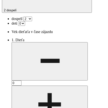
2 dospelí
dospelí
deti
Vek dieťaťa v čase zájazdu
1. Dieťa