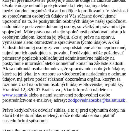
ktorým prevádzkovateľ poskytuje osobné údaje na základe zákona.
Osobné údaje nebudú poskytované do tretej krajiny alebo
medzinárodnej organizácii a ani nedôjde k profilovaniu. V súvislosti
so spracúvaním osobných údajov si Vás súčasne dovoľujeme
upozorniť na to, že poskytnutím osobných údajov našej spoločnosti
nadobúdate postavenie dotknutej osoby, so všetkými právami s tým
spojenými. Máte právo na od tejto spoločnosti požadovať prístup k
osobným údajom, ktoré sa jej týkajú, ako aj právo na opravu,
vymazanie alebo obmedzenie spracúvania týchto údajov. Ak sú
žiadosti dotknutej osoby zjavne neopodstatnené alebo neprimerané,
najmä pre ich opakujúcu sa povahu, Predávajúci môže požadovať
primeraný poplatok zohľadňujúci administratívne náklady na
poskytnutie informácií alebo odmietnuť konať na základe žiadosti.
Ak sa dotknutá osoba domnieva, že spracúvanie osobných údajov,
ktoré sa jej týka, je v rozpore so všeobecným nariadením o ochrane
údajov, má právo podať sťažnosť dozornému orgánu, ktorým sa
rozumie Úrad na ochranu osobných údajov Slovenskej republiky,
Hraničná 12, 820 07 Bratislava., Viac informácií nájdete na
www.satur.sk
alebo u nami stanovenej zodpovednej osobe
prostredníctvom e-mailovej adresy:
zodpovednaosoba@ba.satur.sk
.
Právo kedykoľvek odvolať súhlas, a to aj pred uplynutím doby, na
ktorú bol tento súhlas udelený, môže dotknutá osoba uplatniť
nasledujúcimi spôsobmi:
a) emailovou správou zaslanou na adresu