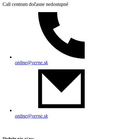
Call centrum dočasne nedostupné
online@verne.sk
online@verne.sk
Sledujte nás aj na: