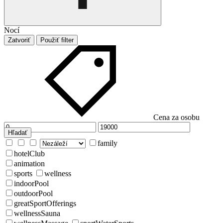
Nocí
Zatvoriť
Použiť filter
Cena za osobu
Hľadať
family
hotelClub
animation
sports
wellness
indoorPool
outdoorPool
greatSportOfferings
wellnessSauna