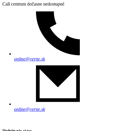
Call centrum dočasne nedostupné
online@verne.sk
online@verne.sk
Sledujte nás aj na: