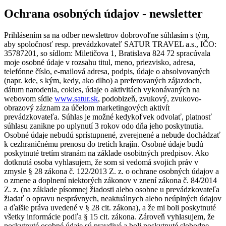
Ochrana osobných údajov - newsletter
Prihlásením sa na odber newslettrov dobrovoľne súhlasím s tým,
aby spoločnosť resp. prevádzkovateľ SATUR TRAVEL a.s., IČO:
35787201, so sídlom: Miletičova 1, Bratislava 824 72 spracúvala
moje osobné údaje v rozsahu titul, meno, priezvisko, adresa,
telefónne číslo, e-mailová adresa, podpis, údaje o absolvovaných
(napr. kde, s kým, kedy, ako dlho) a preferovaných zájazdoch,
dátum narodenia, cokies, údaje o aktivitách vykonávaných na
webovom sídle
www.satur.sk
, podobizeň, zvukový, zvukovo-
obrazový záznam za účelom marketingových aktivít
prevádzkovateľa. Súhlas je možné kedykoľvek odvolať, platnosť
súhlasu zanikne po uplynutí 3 rokov odo dňa jeho poskytnutia.
Osobné údaje nebudú sprístupnené, zverejnené a nebude dochádzať
k cezhraničnému prenosu do tretích krajín. Osobné údaje budú
poskytnuté tretím stranám na základe osobitných predpisov. Ako
dotknutá osoba vyhlasujem, že som si vedomá svojich práv v
zmysle § 28 zákona č. 122/2013 Z. z. o ochrane osobných údajov a
o zmene a doplnení niektorých zákonov v znení zákona č. 84/2014
Z. z. (na základe písomnej žiadosti alebo osobne u prevádzkovateľa
žiadať o opravu nesprávnych, neaktuálnych alebo neúplných údajov
a ďalšie práva uvedené v § 28 cit. zákona), a že mi boli poskytnuté
všetky informácie podľa § 15 cit. zákona. Zároveň vyhlasujem, že
poskytnuté osobné údaje sú pravdivé a boli poskytnuté slobodne.