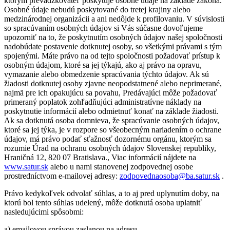
ktorým prevádzkovateľ poskytuje osobné údaje na základe zákona.
Osobné údaje nebudú poskytované do tretej krajiny alebo
medzinárodnej organizácii a ani nedôjde k profilovaniu. V súvislosti
so spracúvaním osobných údajov si Vás súčasne dovoľujeme
upozorniť na to, že poskytnutím osobných údajov našej spoločnosti
nadobúdate postavenie dotknutej osoby, so všetkými právami s tým
spojenými. Máte právo na od tejto spoločnosti požadovať prístup k
osobným údajom, ktoré sa jej týkajú, ako aj právo na opravu,
vymazanie alebo obmedzenie spracúvania týchto údajov. Ak sú
žiadosti dotknutej osoby zjavne neopodstatnené alebo neprimerané,
najmä pre ich opakujúcu sa povahu, Predávajúci môže požadovať
primeraný poplatok zohľadňujúci administratívne náklady na
poskytnutie informácií alebo odmietnuť konať na základe žiadosti.
Ak sa dotknutá osoba domnieva, že spracúvanie osobných údajov,
ktoré sa jej týka, je v rozpore so všeobecným nariadením o ochrane
údajov, má právo podať sťažnosť dozornému orgánu, ktorým sa
rozumie Úrad na ochranu osobných údajov Slovenskej republiky,
Hraničná 12, 820 07 Bratislava., Viac informácií nájdete na
www.satur.sk
alebo u nami stanovenej zodpovednej osobe
prostredníctvom e-mailovej adresy:
zodpovednaosoba@ba.satur.sk
.
Právo kedykoľvek odvolať súhlas, a to aj pred uplynutím doby, na
ktorú bol tento súhlas udelený, môže dotknutá osoba uplatniť
nasledujúcimi spôsobmi:
a) emailovou správou zaslanou na adresu