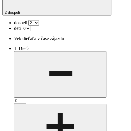
2 dospelí
dospelí
deti
Vek dieťaťa v čase zájazdu
1. Dieťa