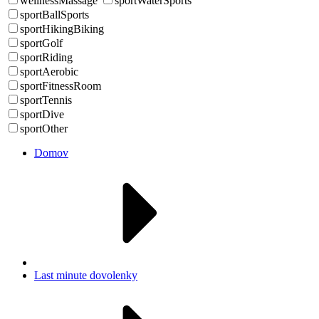
wellnessMassage
sportWaterSports
sportBallSports
sportHikingBiking
sportGolf
sportRiding
sportAerobic
sportFitnessRoom
sportTennis
sportDive
sportOther
Domov
Last minute dovolenky