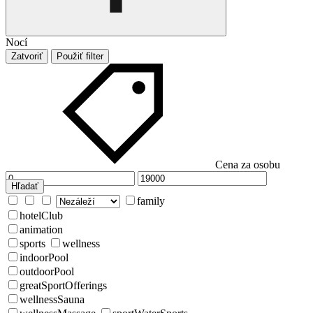
Nocí
Zatvoriť
Použiť filter
Cena za osobu
Hľadať
family
hotelClub
animation
sports
wellness
indoorPool
outdoorPool
greatSportOfferings
wellnessSauna