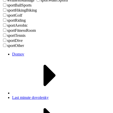
wellnessMassage
sportWaterSports
sportBallSports
sportHikingBiking
sportGolf
sportRiding
sportAerobic
sportFitnessRoom
sportTennis
sportDive
sportOther
Domov
Last minute dovolenky