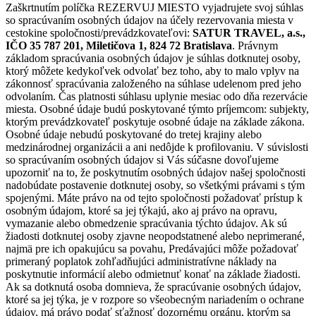
Zaškrtnutím políčka REZERVUJ MIESTO vyjadrujete svoj súhlas
so spracúvaním osobných údajov na účely rezervovania miesta v
cestokine spoločnosti/prevádzkovateľovi:
SATUR TRAVEL, a.s.,
IČO 35 787 201, Miletičova 1, 824 72 Bratislava
. Právnym
základom spracúvania osobných údajov je súhlas dotknutej osoby,
ktorý môžete kedykoľvek odvolať bez toho, aby to malo vplyv na
zákonnosť spracúvania založeného na súhlase udelenom pred jeho
odvolaním. Čas platnosti súhlasu uplynie mesiac odo dňa rezervácie
miesta. Osobné údaje budú poskytované týmto príjemcom: subjekty,
ktorým prevádzkovateľ poskytuje osobné údaje na základe zákona.
Osobné údaje nebudú poskytované do tretej krajiny alebo
medzinárodnej organizácii a ani nedôjde k profilovaniu. V súvislosti
so spracúvaním osobných údajov si Vás súčasne dovoľujeme
upozorniť na to, že poskytnutím osobných údajov našej spoločnosti
nadobúdate postavenie dotknutej osoby, so všetkými právami s tým
spojenými. Máte právo na od tejto spoločnosti požadovať prístup k
osobným údajom, ktoré sa jej týkajú, ako aj právo na opravu,
vymazanie alebo obmedzenie spracúvania týchto údajov. Ak sú
žiadosti dotknutej osoby zjavne neopodstatnené alebo neprimerané,
najmä pre ich opakujúcu sa povahu, Predávajúci môže požadovať
primeraný poplatok zohľadňujúci administratívne náklady na
poskytnutie informácií alebo odmietnuť konať na základe žiadosti.
Ak sa dotknutá osoba domnieva, že spracúvanie osobných údajov,
ktoré sa jej týka, je v rozpore so všeobecným nariadením o ochrane
údajov, má právo podať sťažnosť dozornému orgánu, ktorým sa