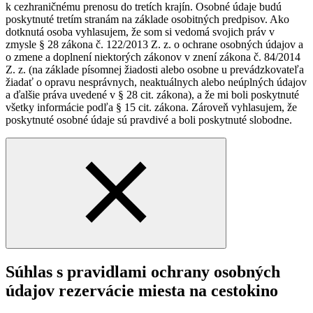
k cezhraničnému prenosu do tretích krajín. Osobné údaje budú
poskytnuté tretím stranám na základe osobitných predpisov. Ako
dotknutá osoba vyhlasujem, že som si vedomá svojich práv v
zmysle § 28 zákona č. 122/2013 Z. z. o ochrane osobných údajov a
o zmene a doplnení niektorých zákonov v znení zákona č. 84/2014
Z. z. (na základe písomnej žiadosti alebo osobne u prevádzkovateľa
žiadať o opravu nesprávnych, neaktuálnych alebo neúplných údajov
a ďalšie práva uvedené v § 28 cit. zákona), a že mi boli poskytnuté
všetky informácie podľa § 15 cit. zákona. Zároveň vyhlasujem, že
poskytnuté osobné údaje sú pravdivé a boli poskytnuté slobodne.
Súhlas s pravidlami ochrany osobných
údajov rezervácie miesta na cestokino