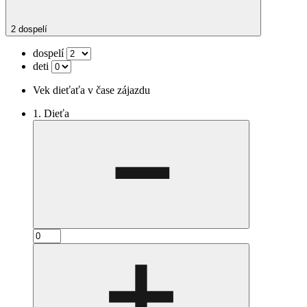
2 dospelí
dospelí
deti
Vek dieťaťa v čase zájazdu
1. Dieťa