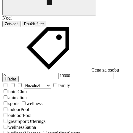
Nocí
Zatvoriť
Použiť filter
Cena za osobu
Hľadať
family
hotelClub
animation
sports
wellness
indoorPool
outdoorPool
greatSportOfferings
wellnessSauna