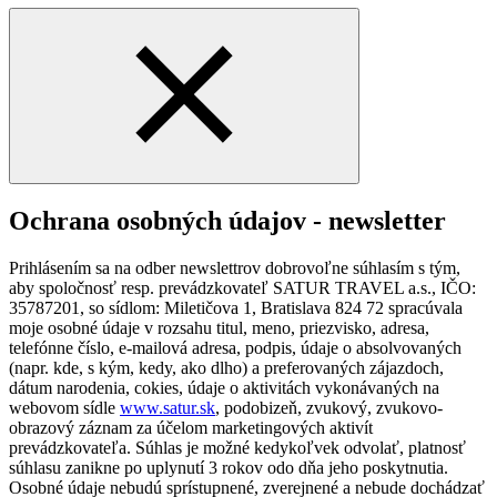
Ochrana osobných údajov - newsletter
Prihlásením sa na odber newslettrov dobrovoľne súhlasím s tým,
aby spoločnosť resp. prevádzkovateľ SATUR TRAVEL a.s., IČO:
35787201, so sídlom: Miletičova 1, Bratislava 824 72 spracúvala
moje osobné údaje v rozsahu titul, meno, priezvisko, adresa,
telefónne číslo, e-mailová adresa, podpis, údaje o absolvovaných
(napr. kde, s kým, kedy, ako dlho) a preferovaných zájazdoch,
dátum narodenia, cokies, údaje o aktivitách vykonávaných na
webovom sídle
www.satur.sk
, podobizeň, zvukový, zvukovo-
obrazový záznam za účelom marketingových aktivít
prevádzkovateľa. Súhlas je možné kedykoľvek odvolať, platnosť
súhlasu zanikne po uplynutí 3 rokov odo dňa jeho poskytnutia.
Osobné údaje nebudú sprístupnené, zverejnené a nebude dochádzať