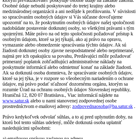
ktorým prevádzkovateľ poskytuje osobné údaje na základe zákona.
Osobné údaje nebudú poskytované do tretej krajiny alebo
medzinárodnej organizácii a ani nedôjde k profilovaniu. V súvislosti
so spracúvaním osobných údajov si Vás súčasne dovoľujeme
upozorniť na to, že poskytnutím osobných údajov našej spoločnosti
nadobúdate postavenie dotknutej osoby, so všetkými právami s tým
spojenými. Máte právo na od tejto spoločnosti požadovať prístup k
osobným údajom, ktoré sa jej týkajú, ako aj právo na opravu,
vymazanie alebo obmedzenie spracúvania týchto údajov. Ak sú
žiadosti dotknutej osoby zjavne neopodstatnené alebo neprimerané,
najmä pre ich opakujúcu sa povahu, Predávajúci môže požadovať
primeraný poplatok zohľadňujúci administratívne náklady na
poskytnutie informácií alebo odmietnuť konať na základe žiadosti.
Ak sa dotknutá osoba domnieva, že spracúvanie osobných údajov,
ktoré sa jej týka, je v rozpore so všeobecným nariadením o ochrane
údajov, má právo podať sťažnosť dozornému orgánu, ktorým sa
rozumie Úrad na ochranu osobných údajov Slovenskej republiky,
Hraničná 12, 820 07 Bratislava., Viac informácií nájdete na
www.satur.sk
alebo u nami stanovenej zodpovednej osobe
prostredníctvom e-mailovej adresy:
zodpovednaosoba@ba.satur.sk
.
Právo kedykoľvek odvolať súhlas, a to aj pred uplynutím doby, na
ktorú bol tento súhlas udelený, môže dotknutá osoba uplatniť
nasledujúcimi spôsobmi:
a) emailovou správou zaslanou na adresu