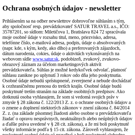
Ochrana osobných údajov - newsletter
Prihlásením sa na odber newslettrov dobrovoľne súhlasím s tým,
aby spoločnosť resp. prevádzkovateľ SATUR TRAVEL a.s., IČO:
35787201, so sídlom: Miletičova 1, Bratislava 824 72 spracúvala
moje osobné údaje v rozsahu titul, meno, priezvisko, adresa,
telefónne číslo, e-mailová adresa, podpis, údaje o absolvovaných
(napr. kde, s kým, kedy, ako dlho) a preferovaných zájazdoch,
dátum narodenia, cokies, údaje o aktivitách vykonávaných na
webovom sídle
www.satur.sk
, podobizeň, zvukový, zvukovo-
obrazový záznam za účelom marketingových aktivít
prevádzkovateľa. Súhlas je možné kedykoľvek odvolať, platnosť
súhlasu zanikne po uplynutí 3 rokov odo dňa jeho poskytnutia.
Osobné údaje nebudú sprístupnené, zverejnené a nebude dochádzať
k cezhraničnému prenosu do tretích krajín. Osobné údaje budú
poskytnuté tretím stranám na základe osobitných predpisov. Ako
dotknutá osoba vyhlasujem, že som si vedomá svojich práv v
zmysle § 28 zákona č. 122/2013 Z. z. o ochrane osobných údajov a
o zmene a doplnení niektorých zákonov v znení zákona č. 84/2014
Z. z. (na základe písomnej žiadosti alebo osobne u prevádzkovateľa
žiadať o opravu nesprávnych, neaktuálnych alebo neúplných údajov
a ďalšie práva uvedené v § 28 cit. zákona), a že mi boli poskytnuté
všetky informácie podľa § 15 cit. zákona. Zároveň vyhlasujem, že
poskytnuté osobné údaje sú pravdivé a boli poskytnuté slobodne.