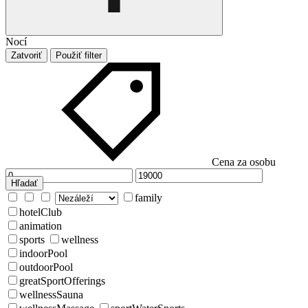
Nocí
Zatvoriť
Použiť filter
Cena za osobu
Hľadať
family
hotelClub
animation
sports
wellness
indoorPool
outdoorPool
greatSportOfferings
wellnessSauna