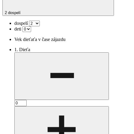
2 dospelí
dospelí
deti
Vek dieťaťa v čase zájazdu
1. Dieťa