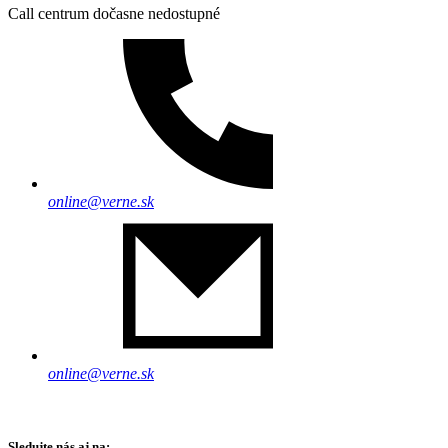
Call centrum dočasne nedostupné
online@verne.sk
online@verne.sk
Sledujte nás aj na: