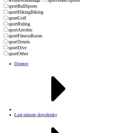
wellnessMassage
sportWaterSports
sportBallSports
sportHikingBiking
sportGolf
sportRiding
sportAerobic
sportFitnessRoom
sportTennis
sportDive
sportOther
Domov
Last minute dovolenky