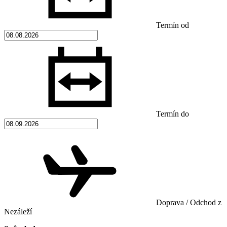
Termín od
Termín do
Doprava / Odchod z
Nezáleží