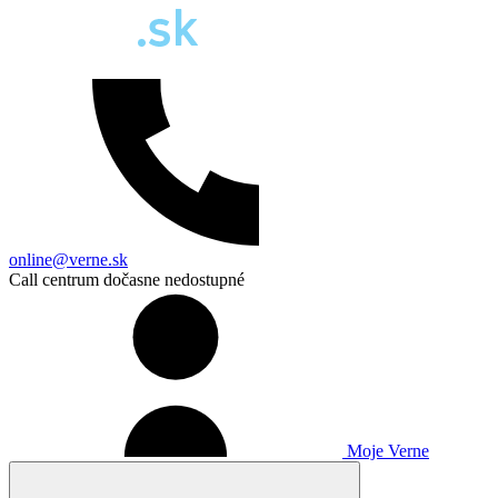
online@verne.sk
Call centrum dočasne nedostupné
Moje Verne