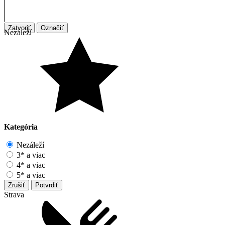
Zatvoriť
Označiť
Nezáleží
Kategória
Nezáleží
3* a viac
4* a viac
5* a viac
Zrušiť
Potvrdiť
Strava