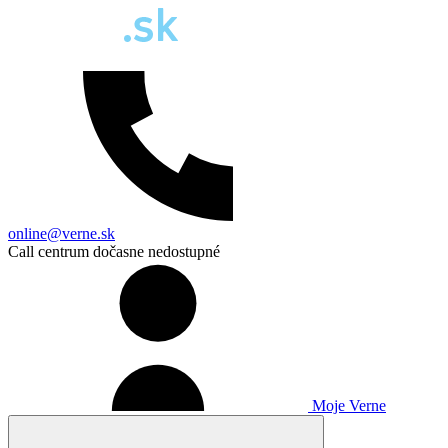
online@verne.sk
Call centrum dočasne nedostupné
Moje Verne