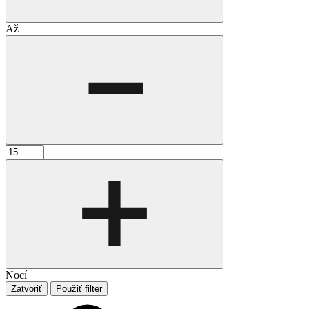
Až
Nocí
Zatvoriť
Použiť filter