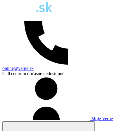
online@verne.sk
Call centrum dočasne nedostupné
Moje Verne