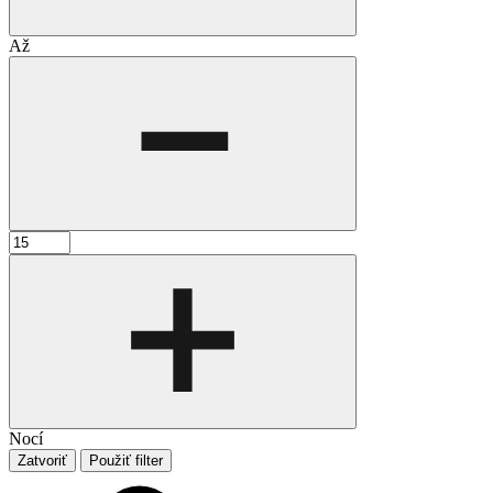
Až
Nocí
Zatvoriť
Použiť filter