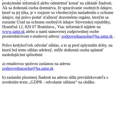
poskytnutie informácií alebo odmietnuť konať na základe žiadosti.
Ak sa dotknutá osoba domnieva, že spracúvanie osobných údajov,
ktoré sa jej týka, je v rozpore so všeobecným nariadením o ochrane
údajov, má právo podať sťažnosť dozornému orgánu, ktorým sa
rozumie Úrad na ochranu osobných údajov Slovenskej republiky,
Hraničná 12, 820 07 Bratislava., Viac informácií nájdete na
www.satur.sk
alebo u nami stanovenej zodpovednej osobe
prostredníctvom e-mailovej adresy:
zodpovednaosoba@ba.satur.sk
.
Právo kedykoľvek odvolať súhlas, a to aj pred uplynutím doby, na
ktorú bol tento súhlas udelený, môže dotknutá osoba uplatniť
nasledujúcimi spôsobmi:
a) emailovou správou zaslanou na adresu
zodpovednaosoba@ba.satur.sk
b) zaslaním písomnej žiadosti na adresu sídla prevádzkovateľa s
uvedením textu „GDPR - odvolanie súhlasu“ na obálke.