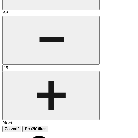
Až
Nocí
Zatvoriť
Použiť filter