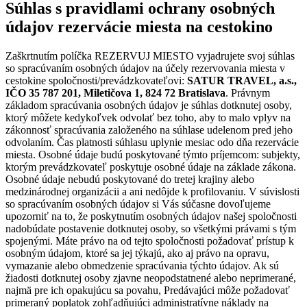
Súhlas s pravidlami ochrany osobných
údajov rezervácie miesta na cestokino
Zaškrtnutím políčka REZERVUJ MIESTO vyjadrujete svoj súhlas
so spracúvaním osobných údajov na účely rezervovania miesta v
cestokine spoločnosti/prevádzkovateľovi:
SATUR TRAVEL, a.s.,
IČO 35 787 201, Miletičova 1, 824 72 Bratislava
. Právnym
základom spracúvania osobných údajov je súhlas dotknutej osoby,
ktorý môžete kedykoľvek odvolať bez toho, aby to malo vplyv na
zákonnosť spracúvania založeného na súhlase udelenom pred jeho
odvolaním. Čas platnosti súhlasu uplynie mesiac odo dňa rezervácie
miesta. Osobné údaje budú poskytované týmto príjemcom: subjekty,
ktorým prevádzkovateľ poskytuje osobné údaje na základe zákona.
Osobné údaje nebudú poskytované do tretej krajiny alebo
medzinárodnej organizácii a ani nedôjde k profilovaniu. V súvislosti
so spracúvaním osobných údajov si Vás súčasne dovoľujeme
upozorniť na to, že poskytnutím osobných údajov našej spoločnosti
nadobúdate postavenie dotknutej osoby, so všetkými právami s tým
spojenými. Máte právo na od tejto spoločnosti požadovať prístup k
osobným údajom, ktoré sa jej týkajú, ako aj právo na opravu,
vymazanie alebo obmedzenie spracúvania týchto údajov. Ak sú
žiadosti dotknutej osoby zjavne neopodstatnené alebo neprimerané,
najmä pre ich opakujúcu sa povahu, Predávajúci môže požadovať
primeraný poplatok zohľadňujúci administratívne náklady na