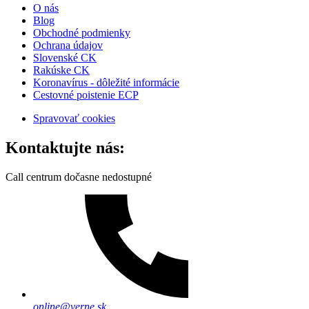
O nás
Blog
Obchodné podmienky
Ochrana údajov
Slovenské CK
Rakúske CK
Koronavírus - dôležité informácie
Cestovné poistenie ECP
Spravovať cookies
Kontaktujte nás:
Call centrum dočasne nedostupné
online@verne.sk