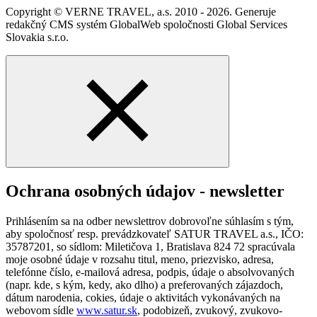
Copyright © VERNE TRAVEL, a.s. 2010 - 2026. Generuje
redakčný CMS systém GlobalWeb spoločnosti Global Services
Slovakia s.r.o.
Ochrana osobných údajov - newsletter
Prihlásením sa na odber newslettrov dobrovoľne súhlasím s tým,
aby spoločnosť resp. prevádzkovateľ SATUR TRAVEL a.s., IČO:
35787201, so sídlom: Miletičova 1, Bratislava 824 72 spracúvala
moje osobné údaje v rozsahu titul, meno, priezvisko, adresa,
telefónne číslo, e-mailová adresa, podpis, údaje o absolvovaných
(napr. kde, s kým, kedy, ako dlho) a preferovaných zájazdoch,
dátum narodenia, cokies, údaje o aktivitách vykonávaných na
webovom sídle
www.satur.sk
, podobizeň, zvukový, zvukovo-