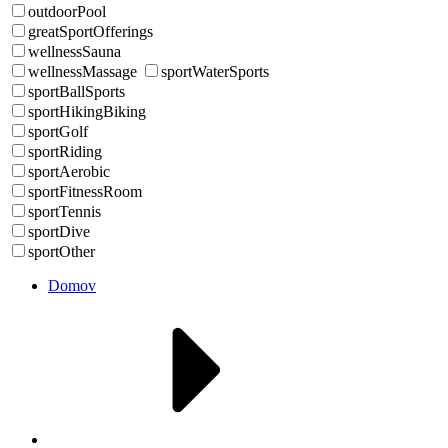
outdoorPool
greatSportOfferings
wellnessSauna
wellnessMassage
sportWaterSports
sportBallSports
sportHikingBiking
sportGolf
sportRiding
sportAerobic
sportFitnessRoom
sportTennis
sportDive
sportOther
Domov