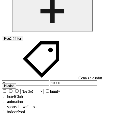
Použiť filter
Cena za osobu
Hľadať
family
hotelClub
animation
sports
wellness
indoorPool