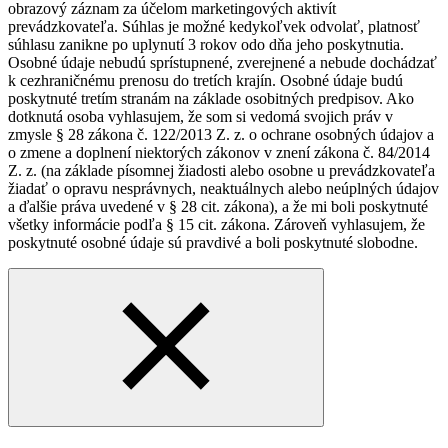
obrazový záznam za účelom marketingových aktivít
prevádzkovateľa. Súhlas je možné kedykoľvek odvolať, platnosť
súhlasu zanikne po uplynutí 3 rokov odo dňa jeho poskytnutia.
Osobné údaje nebudú sprístupnené, zverejnené a nebude dochádzať
k cezhraničnému prenosu do tretích krajín. Osobné údaje budú
poskytnuté tretím stranám na základe osobitných predpisov. Ako
dotknutá osoba vyhlasujem, že som si vedomá svojich práv v
zmysle § 28 zákona č. 122/2013 Z. z. o ochrane osobných údajov a
o zmene a doplnení niektorých zákonov v znení zákona č. 84/2014
Z. z. (na základe písomnej žiadosti alebo osobne u prevádzkovateľa
žiadať o opravu nesprávnych, neaktuálnych alebo neúplných údajov
a ďalšie práva uvedené v § 28 cit. zákona), a že mi boli poskytnuté
všetky informácie podľa § 15 cit. zákona. Zároveň vyhlasujem, že
poskytnuté osobné údaje sú pravdivé a boli poskytnuté slobodne.