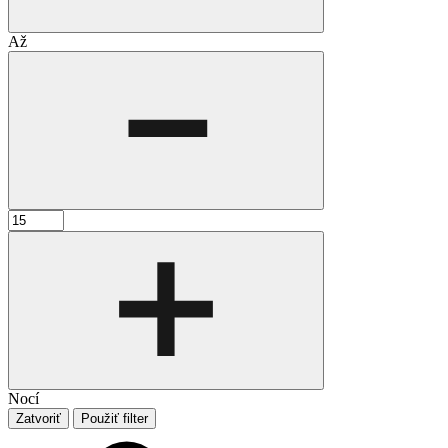
Až
Nocí
Zatvoriť
Použiť filter