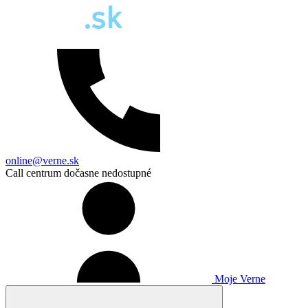
online@verne.sk
Call centrum dočasne nedostupné
Moje Verne