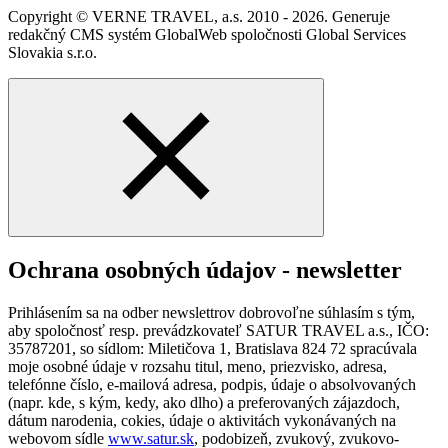
Copyright © VERNE TRAVEL, a.s. 2010 - 2026. Generuje
redakčný CMS systém GlobalWeb spoločnosti Global Services
Slovakia s.r.o.
Ochrana osobných údajov - newsletter
Prihlásením sa na odber newslettrov dobrovoľne súhlasím s tým,
aby spoločnosť resp. prevádzkovateľ SATUR TRAVEL a.s., IČO:
35787201, so sídlom: Miletičova 1, Bratislava 824 72 spracúvala
moje osobné údaje v rozsahu titul, meno, priezvisko, adresa,
telefónne číslo, e-mailová adresa, podpis, údaje o absolvovaných
(napr. kde, s kým, kedy, ako dlho) a preferovaných zájazdoch,
dátum narodenia, cokies, údaje o aktivitách vykonávaných na
webovom sídle
www.satur.sk
, podobizeň, zvukový, zvukovo-