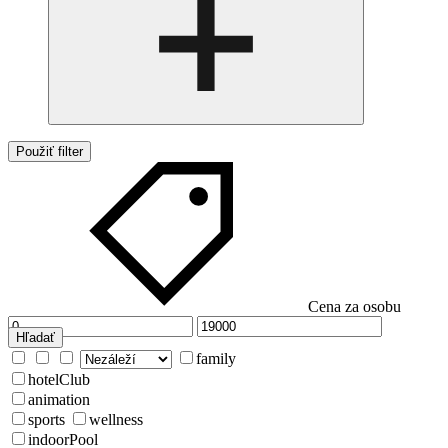
Použiť filter
Cena za osobu
Hľadať
family
hotelClub
animation
sports
wellness
indoorPool