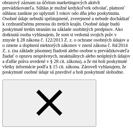
obrazový záznam za účelom marketingových aktivít
prevádzkovateľa. Súhlas je možné kedykoľvek odvolať, platnosť
súhlasu zanikne po uplynutí 3 rokov odo dňa jeho poskytnutia.
Osobné údaje nebudú sprístupnené, zverejnené a nebude dochádzať
k cezhraničnému prenosu do tretích krajín. Osobné údaje budú
poskytnuté tretím stranám na základe osobitných predpisov. Ako
dotknutá osoba vyhlasujem, že som si vedomá svojich práv v
zmysle § 28 zákona č. 122/2013 Z. z. o ochrane osobných údajov a
o zmene a doplnení niektorých zákonov v znení zákona č. 84/2014
Z. z. (na základe písomnej žiadosti alebo osobne u prevádzkovateľa
žiadať o opravu nesprávnych, neaktuálnych alebo neúplných údajov
a ďalšie práva uvedené v § 28 cit. zákona), a že mi boli poskytnuté
všetky informácie podľa § 15 cit. zákona. Zároveň vyhlasujem, že
poskytnuté osobné údaje sú pravdivé a boli poskytnuté slobodne.