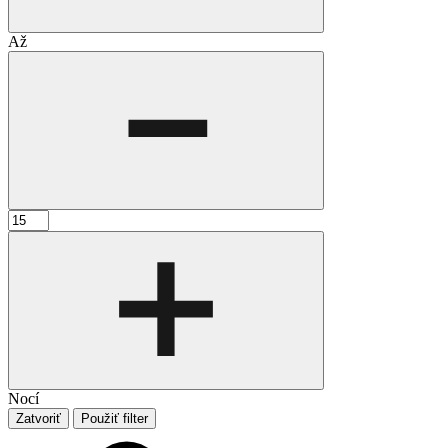
Až
Nocí
Zatvoriť
Použiť filter