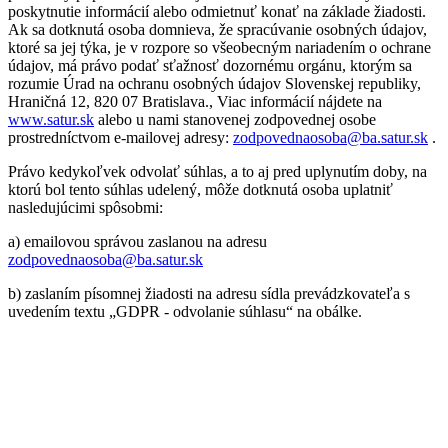
poskytnutie informácií alebo odmietnuť konať na základe žiadosti.
Ak sa dotknutá osoba domnieva, že spracúvanie osobných údajov,
ktoré sa jej týka, je v rozpore so všeobecným nariadením o ochrane
údajov, má právo podať sťažnosť dozornému orgánu, ktorým sa
rozumie Úrad na ochranu osobných údajov Slovenskej republiky,
Hraničná 12, 820 07 Bratislava., Viac informácií nájdete na
www.satur.sk
alebo u nami stanovenej zodpovednej osobe
prostredníctvom e-mailovej adresy:
zodpovednaosoba@ba.satur.sk
.
Právo kedykoľvek odvolať súhlas, a to aj pred uplynutím doby, na
ktorú bol tento súhlas udelený, môže dotknutá osoba uplatniť
nasledujúcimi spôsobmi:
a) emailovou správou zaslanou na adresu
zodpovednaosoba@ba.satur.sk
b) zaslaním písomnej žiadosti na adresu sídla prevádzkovateľa s
uvedením textu „GDPR - odvolanie súhlasu“ na obálke.