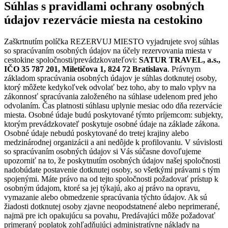
Súhlas s pravidlami ochrany osobných
údajov rezervácie miesta na cestokino
Zaškrtnutím políčka REZERVUJ MIESTO vyjadrujete svoj súhlas
so spracúvaním osobných údajov na účely rezervovania miesta v
cestokine spoločnosti/prevádzkovateľovi:
SATUR TRAVEL, a.s.,
IČO 35 787 201, Miletičova 1, 824 72 Bratislava
. Právnym
základom spracúvania osobných údajov je súhlas dotknutej osoby,
ktorý môžete kedykoľvek odvolať bez toho, aby to malo vplyv na
zákonnosť spracúvania založeného na súhlase udelenom pred jeho
odvolaním. Čas platnosti súhlasu uplynie mesiac odo dňa rezervácie
miesta. Osobné údaje budú poskytované týmto príjemcom: subjekty,
ktorým prevádzkovateľ poskytuje osobné údaje na základe zákona.
Osobné údaje nebudú poskytované do tretej krajiny alebo
medzinárodnej organizácii a ani nedôjde k profilovaniu. V súvislosti
so spracúvaním osobných údajov si Vás súčasne dovoľujeme
upozorniť na to, že poskytnutím osobných údajov našej spoločnosti
nadobúdate postavenie dotknutej osoby, so všetkými právami s tým
spojenými. Máte právo na od tejto spoločnosti požadovať prístup k
osobným údajom, ktoré sa jej týkajú, ako aj právo na opravu,
vymazanie alebo obmedzenie spracúvania týchto údajov. Ak sú
žiadosti dotknutej osoby zjavne neopodstatnené alebo neprimerané,
najmä pre ich opakujúcu sa povahu, Predávajúci môže požadovať
primeraný poplatok zohľadňujúci administratívne náklady na