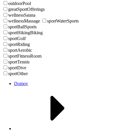
outdoorPool
greatSportOfferings
wellnessSauna
wellnessMassage
sportWaterSports
sportBallSports
sportHikingBiking
sportGolf
sportRiding
sportAerobic
sportFitnessRoom
sportTennis
sportDive
sportOther
Domov