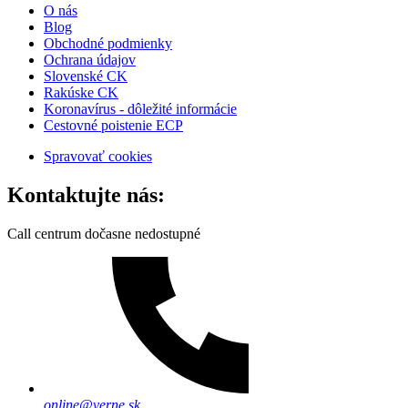
O nás
Blog
Obchodné podmienky
Ochrana údajov
Slovenské CK
Rakúske CK
Koronavírus - dôležité informácie
Cestovné poistenie ECP
Spravovať cookies
Kontaktujte nás:
Call centrum dočasne nedostupné
online@verne.sk