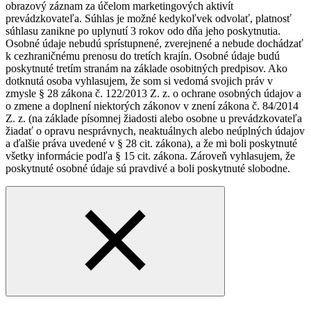
obrazový záznam za účelom marketingových aktivít
prevádzkovateľa. Súhlas je možné kedykoľvek odvolať, platnosť
súhlasu zanikne po uplynutí 3 rokov odo dňa jeho poskytnutia.
Osobné údaje nebudú sprístupnené, zverejnené a nebude dochádzať
k cezhraničnému prenosu do tretích krajín. Osobné údaje budú
poskytnuté tretím stranám na základe osobitných predpisov. Ako
dotknutá osoba vyhlasujem, že som si vedomá svojich práv v
zmysle § 28 zákona č. 122/2013 Z. z. o ochrane osobných údajov a
o zmene a doplnení niektorých zákonov v znení zákona č. 84/2014
Z. z. (na základe písomnej žiadosti alebo osobne u prevádzkovateľa
žiadať o opravu nesprávnych, neaktuálnych alebo neúplných údajov
a ďalšie práva uvedené v § 28 cit. zákona), a že mi boli poskytnuté
všetky informácie podľa § 15 cit. zákona. Zároveň vyhlasujem, že
poskytnuté osobné údaje sú pravdivé a boli poskytnuté slobodne.