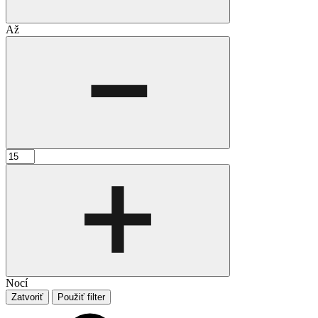
Až
Nocí
Zatvoriť
Použiť filter