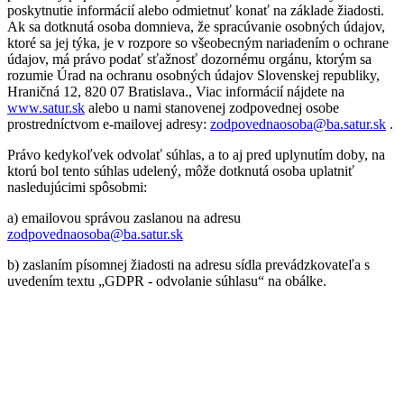
poskytnutie informácií alebo odmietnuť konať na základe žiadosti.
Ak sa dotknutá osoba domnieva, že spracúvanie osobných údajov,
ktoré sa jej týka, je v rozpore so všeobecným nariadením o ochrane
údajov, má právo podať sťažnosť dozornému orgánu, ktorým sa
rozumie Úrad na ochranu osobných údajov Slovenskej republiky,
Hraničná 12, 820 07 Bratislava., Viac informácií nájdete na
www.satur.sk
alebo u nami stanovenej zodpovednej osobe
prostredníctvom e-mailovej adresy:
zodpovednaosoba@ba.satur.sk
.
Právo kedykoľvek odvolať súhlas, a to aj pred uplynutím doby, na
ktorú bol tento súhlas udelený, môže dotknutá osoba uplatniť
nasledujúcimi spôsobmi:
a) emailovou správou zaslanou na adresu
zodpovednaosoba@ba.satur.sk
b) zaslaním písomnej žiadosti na adresu sídla prevádzkovateľa s
uvedením textu „GDPR - odvolanie súhlasu“ na obálke.