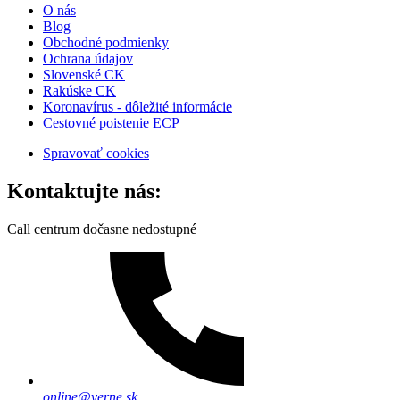
O nás
Blog
Obchodné podmienky
Ochrana údajov
Slovenské CK
Rakúske CK
Koronavírus - dôležité informácie
Cestovné poistenie ECP
Spravovať cookies
Kontaktujte nás:
Call centrum dočasne nedostupné
online@verne.sk