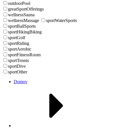
outdoorPool
greatSportOfferings
wellnessSauna
wellnessMassage
sportWaterSports
sportBallSports
sportHikingBiking
sportGolf
sportRiding
sportAerobic
sportFitnessRoom
sportTennis
sportDive
sportOther
Domov