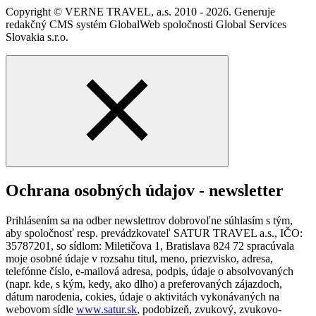
Copyright © VERNE TRAVEL, a.s. 2010 - 2026. Generuje
redakčný CMS systém GlobalWeb spoločnosti Global Services
Slovakia s.r.o.
Ochrana osobných údajov - newsletter
Prihlásením sa na odber newslettrov dobrovoľne súhlasím s tým,
aby spoločnosť resp. prevádzkovateľ SATUR TRAVEL a.s., IČO:
35787201, so sídlom: Miletičova 1, Bratislava 824 72 spracúvala
moje osobné údaje v rozsahu titul, meno, priezvisko, adresa,
telefónne číslo, e-mailová adresa, podpis, údaje o absolvovaných
(napr. kde, s kým, kedy, ako dlho) a preferovaných zájazdoch,
dátum narodenia, cokies, údaje o aktivitách vykonávaných na
webovom sídle
www.satur.sk
, podobizeň, zvukový, zvukovo-