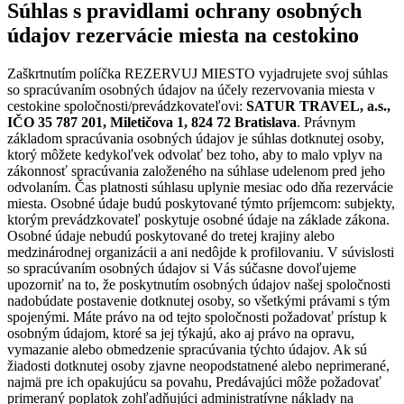
Súhlas s pravidlami ochrany osobných
údajov rezervácie miesta na cestokino
Zaškrtnutím políčka REZERVUJ MIESTO vyjadrujete svoj súhlas
so spracúvaním osobných údajov na účely rezervovania miesta v
cestokine spoločnosti/prevádzkovateľovi:
SATUR TRAVEL, a.s.,
IČO 35 787 201, Miletičova 1, 824 72 Bratislava
. Právnym
základom spracúvania osobných údajov je súhlas dotknutej osoby,
ktorý môžete kedykoľvek odvolať bez toho, aby to malo vplyv na
zákonnosť spracúvania založeného na súhlase udelenom pred jeho
odvolaním. Čas platnosti súhlasu uplynie mesiac odo dňa rezervácie
miesta. Osobné údaje budú poskytované týmto príjemcom: subjekty,
ktorým prevádzkovateľ poskytuje osobné údaje na základe zákona.
Osobné údaje nebudú poskytované do tretej krajiny alebo
medzinárodnej organizácii a ani nedôjde k profilovaniu. V súvislosti
so spracúvaním osobných údajov si Vás súčasne dovoľujeme
upozorniť na to, že poskytnutím osobných údajov našej spoločnosti
nadobúdate postavenie dotknutej osoby, so všetkými právami s tým
spojenými. Máte právo na od tejto spoločnosti požadovať prístup k
osobným údajom, ktoré sa jej týkajú, ako aj právo na opravu,
vymazanie alebo obmedzenie spracúvania týchto údajov. Ak sú
žiadosti dotknutej osoby zjavne neopodstatnené alebo neprimerané,
najmä pre ich opakujúcu sa povahu, Predávajúci môže požadovať
primeraný poplatok zohľadňujúci administratívne náklady na