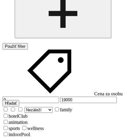
Použiť filter
Cena za osobu
Hľadať
family
hotelClub
animation
sports
wellness
indoorPool