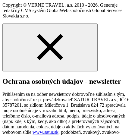
Copyright © VERNE TRAVEL, a.s. 2010 - 2026. Generuje
redakčný CMS systém GlobalWeb spoločnosti Global Services
Slovakia s.r.o.
Ochrana osobných údajov - newsletter
Prihlásením sa na odber newslettrov dobrovoľne súhlasím s tým,
aby spoločnosť resp. prevádzkovateľ SATUR TRAVEL a.s., IČO:
35787201, so sídlom: Miletičova 1, Bratislava 824 72 spracúvala
moje osobné údaje v rozsahu titul, meno, priezvisko, adresa,
telefónne číslo, e-mailová adresa, podpis, údaje o absolvovaných
(napr. kde, s kým, kedy, ako dlho) a preferovaných zájazdoch,
dátum narodenia, cokies, údaje o aktivitách vykonávaných na
webovom sídle
www.satur.sk
, podobizeň, zvukový, zvukovo-