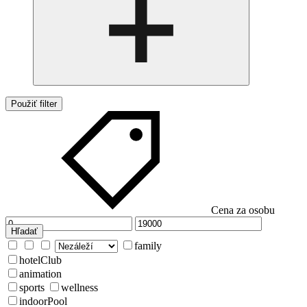
Použiť filter
Cena za osobu
Hľadať
family
hotelClub
animation
sports
wellness
indoorPool