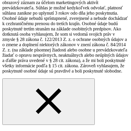
obrazový záznam za účelom marketingových aktivít
prevádzkovateľa. Súhlas je možné kedykoľvek odvolať, platnosť
súhlasu zanikne po uplynutí 3 rokov odo dňa jeho poskytnutia.
Osobné údaje nebudú sprístupnené, zverejnené a nebude dochádzať
k cezhraničnému prenosu do tretích krajín. Osobné údaje budú
poskytnuté tretím stranám na základe osobitných predpisov. Ako
dotknutá osoba vyhlasujem, že som si vedomá svojich práv v
zmysle § 28 zákona č. 122/2013 Z. z. o ochrane osobných údajov a
o zmene a doplnení niektorých zákonov v znení zákona č. 84/2014
Z. z. (na základe písomnej žiadosti alebo osobne u prevádzkovateľa
žiadať o opravu nesprávnych, neaktuálnych alebo neúplných údajov
a ďalšie práva uvedené v § 28 cit. zákona), a že mi boli poskytnuté
všetky informácie podľa § 15 cit. zákona. Zároveň vyhlasujem, že
poskytnuté osobné údaje sú pravdivé a boli poskytnuté slobodne.