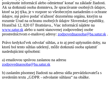
poskytnutie informácií alebo odmietnuť konať na základe žiadosti.
Ak sa dotknutá osoba domnieva, že spracúvanie osobných údajov,
ktoré sa jej týka, je v rozpore so všeobecným nariadením o ochrane
údajov, má právo podať sťažnosť dozornému orgánu, ktorým sa
rozumie Úrad na ochranu osobných údajov Slovenskej republiky,
Hraničná 12, 820 07 Bratislava., Viac informácií nájdete na
www.satur.sk
alebo u nami stanovenej zodpovednej osobe
prostredníctvom e-mailovej adresy:
zodpovednaosoba@ba.satur.sk
.
Právo kedykoľvek odvolať súhlas, a to aj pred uplynutím doby, na
ktorú bol tento súhlas udelený, môže dotknutá osoba uplatniť
nasledujúcimi spôsobmi:
a) emailovou správou zaslanou na adresu
zodpovednaosoba@ba.satur.sk
b) zaslaním písomnej žiadosti na adresu sídla prevádzkovateľa s
uvedením textu „GDPR - odvolanie súhlasu“ na obálke.