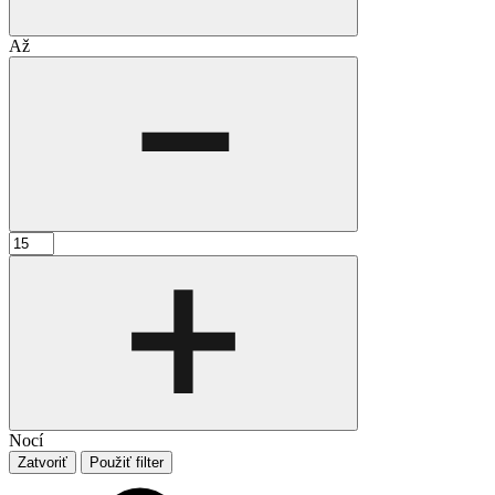
Až
Nocí
Zatvoriť
Použiť filter