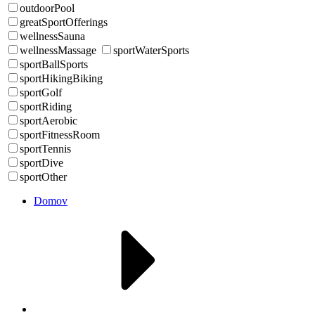
outdoorPool
greatSportOfferings
wellnessSauna
wellnessMassage
sportWaterSports
sportBallSports
sportHikingBiking
sportGolf
sportRiding
sportAerobic
sportFitnessRoom
sportTennis
sportDive
sportOther
Domov