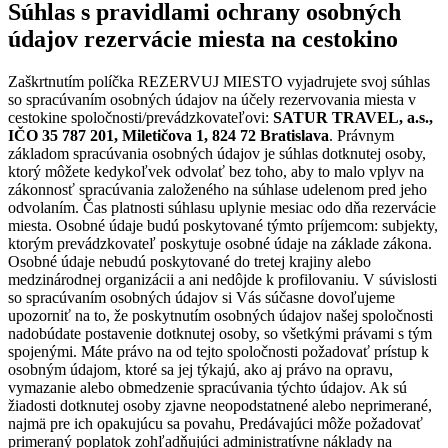
Súhlas s pravidlami ochrany osobných
údajov rezervácie miesta na cestokino
Zaškrtnutím políčka REZERVUJ MIESTO vyjadrujete svoj súhlas
so spracúvaním osobných údajov na účely rezervovania miesta v
cestokine spoločnosti/prevádzkovateľovi:
SATUR TRAVEL, a.s.,
IČO 35 787 201, Miletičova 1, 824 72 Bratislava
. Právnym
základom spracúvania osobných údajov je súhlas dotknutej osoby,
ktorý môžete kedykoľvek odvolať bez toho, aby to malo vplyv na
zákonnosť spracúvania založeného na súhlase udelenom pred jeho
odvolaním. Čas platnosti súhlasu uplynie mesiac odo dňa rezervácie
miesta. Osobné údaje budú poskytované týmto príjemcom: subjekty,
ktorým prevádzkovateľ poskytuje osobné údaje na základe zákona.
Osobné údaje nebudú poskytované do tretej krajiny alebo
medzinárodnej organizácii a ani nedôjde k profilovaniu. V súvislosti
so spracúvaním osobných údajov si Vás súčasne dovoľujeme
upozorniť na to, že poskytnutím osobných údajov našej spoločnosti
nadobúdate postavenie dotknutej osoby, so všetkými právami s tým
spojenými. Máte právo na od tejto spoločnosti požadovať prístup k
osobným údajom, ktoré sa jej týkajú, ako aj právo na opravu,
vymazanie alebo obmedzenie spracúvania týchto údajov. Ak sú
žiadosti dotknutej osoby zjavne neopodstatnené alebo neprimerané,
najmä pre ich opakujúcu sa povahu, Predávajúci môže požadovať
primeraný poplatok zohľadňujúci administratívne náklady na