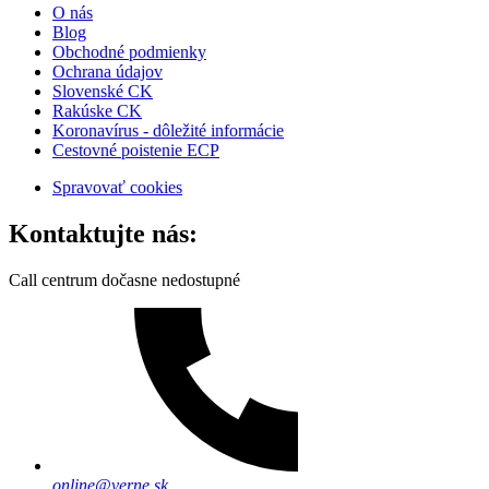
O nás
Blog
Obchodné podmienky
Ochrana údajov
Slovenské CK
Rakúske CK
Koronavírus - dôležité informácie
Cestovné poistenie ECP
Spravovať cookies
Kontaktujte nás:
Call centrum dočasne nedostupné
online@verne.sk