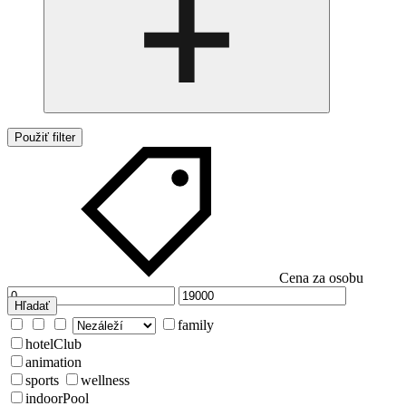
Použiť filter
Cena za osobu
Hľadať
family
hotelClub
animation
sports
wellness
indoorPool