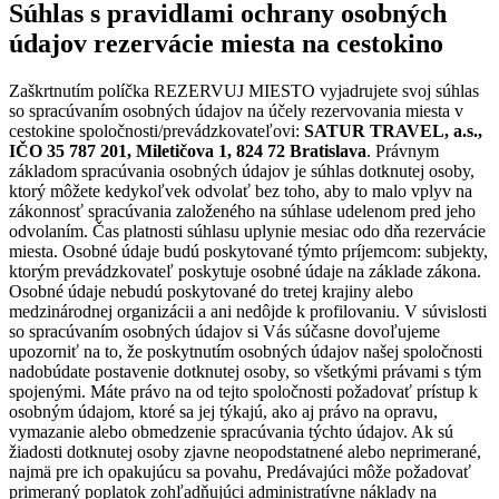
Súhlas s pravidlami ochrany osobných
údajov rezervácie miesta na cestokino
Zaškrtnutím políčka REZERVUJ MIESTO vyjadrujete svoj súhlas
so spracúvaním osobných údajov na účely rezervovania miesta v
cestokine spoločnosti/prevádzkovateľovi:
SATUR TRAVEL, a.s.,
IČO 35 787 201, Miletičova 1, 824 72 Bratislava
. Právnym
základom spracúvania osobných údajov je súhlas dotknutej osoby,
ktorý môžete kedykoľvek odvolať bez toho, aby to malo vplyv na
zákonnosť spracúvania založeného na súhlase udelenom pred jeho
odvolaním. Čas platnosti súhlasu uplynie mesiac odo dňa rezervácie
miesta. Osobné údaje budú poskytované týmto príjemcom: subjekty,
ktorým prevádzkovateľ poskytuje osobné údaje na základe zákona.
Osobné údaje nebudú poskytované do tretej krajiny alebo
medzinárodnej organizácii a ani nedôjde k profilovaniu. V súvislosti
so spracúvaním osobných údajov si Vás súčasne dovoľujeme
upozorniť na to, že poskytnutím osobných údajov našej spoločnosti
nadobúdate postavenie dotknutej osoby, so všetkými právami s tým
spojenými. Máte právo na od tejto spoločnosti požadovať prístup k
osobným údajom, ktoré sa jej týkajú, ako aj právo na opravu,
vymazanie alebo obmedzenie spracúvania týchto údajov. Ak sú
žiadosti dotknutej osoby zjavne neopodstatnené alebo neprimerané,
najmä pre ich opakujúcu sa povahu, Predávajúci môže požadovať
primeraný poplatok zohľadňujúci administratívne náklady na