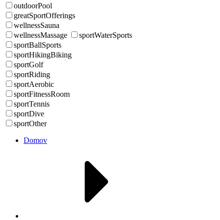
outdoorPool
greatSportOfferings
wellnessSauna
wellnessMassage
sportWaterSports
sportBallSports
sportHikingBiking
sportGolf
sportRiding
sportAerobic
sportFitnessRoom
sportTennis
sportDive
sportOther
Domov