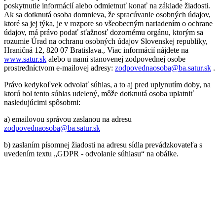
poskytnutie informácií alebo odmietnuť konať na základe žiadosti.
Ak sa dotknutá osoba domnieva, že spracúvanie osobných údajov,
ktoré sa jej týka, je v rozpore so všeobecným nariadením o ochrane
údajov, má právo podať sťažnosť dozornému orgánu, ktorým sa
rozumie Úrad na ochranu osobných údajov Slovenskej republiky,
Hraničná 12, 820 07 Bratislava., Viac informácií nájdete na
www.satur.sk
alebo u nami stanovenej zodpovednej osobe
prostredníctvom e-mailovej adresy:
zodpovednaosoba@ba.satur.sk
.
Právo kedykoľvek odvolať súhlas, a to aj pred uplynutím doby, na
ktorú bol tento súhlas udelený, môže dotknutá osoba uplatniť
nasledujúcimi spôsobmi:
a) emailovou správou zaslanou na adresu
zodpovednaosoba@ba.satur.sk
b) zaslaním písomnej žiadosti na adresu sídla prevádzkovateľa s
uvedením textu „GDPR - odvolanie súhlasu“ na obálke.