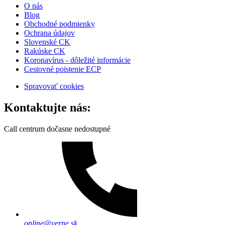
O nás
Blog
Obchodné podmienky
Ochrana údajov
Slovenské CK
Rakúske CK
Koronavírus - dôležité informácie
Cestovné poistenie ECP
Spravovať cookies
Kontaktujte nás:
Call centrum dočasne nedostupné
online@verne.sk