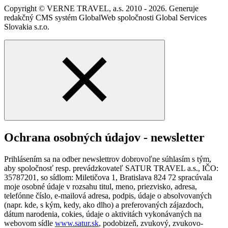
Copyright © VERNE TRAVEL, a.s. 2010 - 2026. Generuje
redakčný CMS systém GlobalWeb spoločnosti Global Services
Slovakia s.r.o.
Ochrana osobných údajov - newsletter
Prihlásením sa na odber newslettrov dobrovoľne súhlasím s tým,
aby spoločnosť resp. prevádzkovateľ SATUR TRAVEL a.s., IČO:
35787201, so sídlom: Miletičova 1, Bratislava 824 72 spracúvala
moje osobné údaje v rozsahu titul, meno, priezvisko, adresa,
telefónne číslo, e-mailová adresa, podpis, údaje o absolvovaných
(napr. kde, s kým, kedy, ako dlho) a preferovaných zájazdoch,
dátum narodenia, cokies, údaje o aktivitách vykonávaných na
webovom sídle
www.satur.sk
, podobizeň, zvukový, zvukovo-