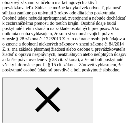
obrazový záznam za účelom marketingových aktivít
prevádzkovateľa. Súhlas je možné kedykoľvek odvolať, platnosť
súhlasu zanikne po uplynutí 3 rokov odo dňa jeho poskytnutia.
Osobné údaje nebudú sprístupnené, zverejnené a nebude dochádzať
k cezhraničnému prenosu do tretích krajín. Osobné údaje budú
poskytnuté tretím stranám na základe osobitných predpisov. Ako
dotknutá osoba vyhlasujem, že som si vedomá svojich práv v
zmysle § 28 zákona č. 122/2013 Z. z. o ochrane osobných údajov a
o zmene a doplnení niektorých zákonov v znení zákona č. 84/2014
Z. z. (na základe písomnej žiadosti alebo osobne u prevádzkovateľa
žiadať o opravu nesprávnych, neaktuálnych alebo neúplných údajov
a ďalšie práva uvedené v § 28 cit. zákona), a že mi boli poskytnuté
všetky informácie podľa § 15 cit. zákona. Zároveň vyhlasujem, že
poskytnuté osobné údaje sú pravdivé a boli poskytnuté slobodne.