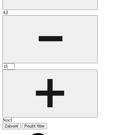
Až
Nocí
Zatvoriť
Použiť filter