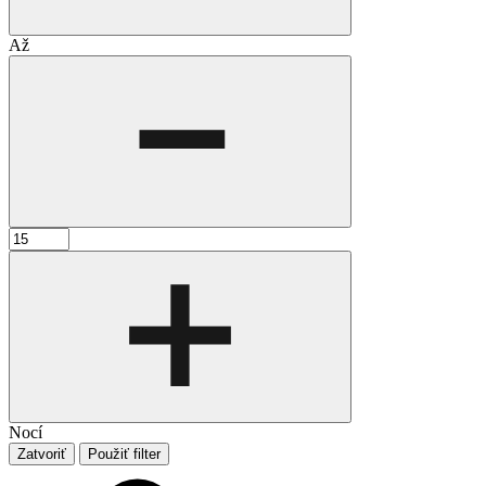
Až
Nocí
Zatvoriť
Použiť filter