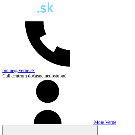
online@verne.sk
Call centrum dočasne nedostupné
Moje Verne